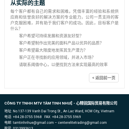
从实际的主题
每个客户都有自己的需求和困难。凭借丰富的经验和系统供
应商和信誉良好的解决方案的专业能力，公司一贯支持的客
户克服困难，并有助于我们客户的成功。因此，目标客户是
什么？
客户希望可持续发展和资源友好型？
客户希望制作出完美的面料产品以优异的品质？
客户希望最大限度地发挥其生产潜力？
客户正在寻找新的应用领域，并进入市场？
请联系阈值中心，以便找到方法来实现最高的效率
< 返回前一页
CÔNG TY TNHH MTV TÂM TINH NHUỆ -
心精锐国际贸易有限公司
地址: No.137-139 Vanh Dai Trong St , An Lac Ward, HCM City, Vietnam
电话: +84.28-3755 5968 FAX: +84.28-3755 5969
电邮: tamtinhnhue@gmail.com – centerelitetrading@gmail.com
税号: 0313993613