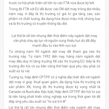
trước cơ hội phát triển rất lớn từ các FTA vừa được ký kết.
Trong đó FTA với EU đã được các DN dệt may trông đợi nhiều
năm nay, vì đây là thị trường có giá trị gia tăng cao, sản
phẩm có chất lượng, đa dạng hóa được mẫu mã, chủng loại
và là thị trường có truyền thống lâu đời.
Lợi thế là rất lớn nhưng đến thời điểm này ngành dệt may
vẫn phải chịu áp lực về nguồn cung thiếu hụt dù đã đẩy
mạnh đầu tư vào lĩnh vực sợi.
Từ những năm 90 ngành dệt may đã tham gia vào thị
trường này. Từ năm 1992 đến nay, hàng năm ngành dệt
may đều duy trì tăng trưởng XK vào thị trường EU. Đây là thị
trường đòi hỏi có sự bền vững thể hiện qua yêu cầu phải có
xuất xứ từ vải.
Tương tự, hiệp định CPTPP có ý nghĩa đặc biệt đối với ngành
dệt may vì giúp thuế quan giảm, đa dạng hóa thị trường và
sản phẩm XK, trong đó thị trường được kỳ vọng nhất là
Canada và Australia. Đặc biệt, Hiệp định CPTPP đòi hỏi từ sợi
là nền tảng phát triển công nghiệp sợi trong thời gian tới để
đáp ứng yêu cầu xuất xứ “từ sợi trở đi”.
Lợi thế là rất lớn nhưng đến thời điểm này ngành dệt may