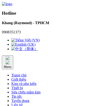
Hotline
Khang (Raymond) - TPHCM
0908351373
Menu
Trang chủ
Giới thiệu
Kim và phụ kiện
Thiết bị
Sửa chữa mâm kim
Tin tức
Tuyển dụng
Liên hệ