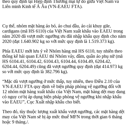
theo quy định tại Hiệp định Thương mại tự do giữa Việt Nam và
Liên minh Kinh tế Á Âu (VN-EAEU FTA).
Cụ thể, nhóm mặt hàng áo bó, áo chui đầu, áo cài khuy gile,
cardigans (mã HS 6110) của Việt Nam xuất khẩu vào EAEU trong
năm 2020 đã vượt mức ngưỡng ưu đãi nhập khẩu quy định cho năm
2020 (đạt 1.640.902 kg so với mức quy định là 1.519.373 kg).
Phía EAEU mới lưu ý về Nhóm hàng mã HS 6110, tuy nhiên theo
thống kê hải quan EAEU thì Nhóm váy, đầm, quần áo phụ nữ (mã
HS 6104.41, 6104.42, 6104.43, 6104.44, 6104.49, 6204.42,
6204.44, 6204.49) cũng đã vượt ngưỡng quy định (đạt 414.973 kg
so với mức quy định là 382.796 kg).
“Mặc dù vượt ngưỡng ở mức thấp, tuy nhiên, theo Điều 2.10 của
VN-EAEU FTA quy định về biện pháp phòng vệ ngưỡng đối với
12 nhóm mặt hàng xuất khẩu của Việt Nam, mặt hàng dệt may đang
có nguy cơ bị áp dụng biện pháp phòng vệ ngưỡng khi nhập khẩu
vào EAEU”, Cục Xuất nhập khẩu cho biết.
Theo đó, tùy thuộc lượng xuất khẩu vượt ngưỡng, các mặt hàng dệt
may của Việt Nam sẽ bị áp mức thuế MFN trong thời gian 6 tháng
hoặc 9 tháng./.