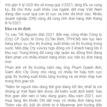
Với gần 9 tỷ USD thu về trong quý I/2021, tăng 6% so cùng
kỳ, đã cho thấy xuất khẩu của ngành dệt may Việt Nam
đang dần vượt qua cơn bĩ cực và trên đà khởi sắc. Nhiều
doanh nghiệp (DN) cũng đã rủng rỉnh đơn hàng đến tháng
8-9/2021.
Ðầu ra ổn định
Từ sau Tết Nguyên đán 2021 đến nay, công nhân Công ty
(Cty) CP Quốc tế Dony (Q.Tân Bình, TPHCM) liên tục làm
hàng phục vụ cho thị trường xuất khẩu và thị trường trong
nước. Mới đây, Cty vừa ký hợp đồng với 3 khách hàng lớn ở
khu vực Trung Đông để cung cấp quần áo, đồng thời đang
đàm phán với nhiều khách hàng khác xúc tiến ký đơn hàng
mới.
Phản ánh về thị trường năm nay, ông Phạm Quanh Anh,
Giám đốc Cty Dony cho rằng, có nhiều tín hiệu tích cực
giúp thị trường xuất khẩu tăng trưởng và sẽ nhộn nhịp hơn
trong thời gian tới.
“Niềm tin người tiêu dùng thế giới đang tốt lên, nhất là với
những gì Việt Nam làm được để kiểm soát dịch bệnh. Sau
thời gian dồn nén vì tiêu dùng giảm, đầu năm 2021, sức
mua tăng lên khiến DN dệt may có nhiều đơn hàng hơn.
Thêm vào đó, bất ổn chính trị ở Myanmar ảnh hưởng đến