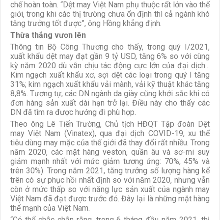
chế hoàn toàn. “Dệt may Việt Nam phụ thuộc rất lớn vào thế
giới, trong khi các thị trường chưa ổn định thì cả ngành khó
tăng trưởng tốt được”, ông Hồng khẳng định.
Thừa thắng vươn lên
Thông tin Bộ Công Thương cho thấy, trong quý I/2021,
xuất khẩu dệt may đạt gần 9 tỷ USD, tăng 6% so với cùng
kỳ năm 2020 dù vẫn chịu tác động cực lớn của đại dịch...
Kim ngạch xuất khẩu xơ, sợi dệt các loại trong quý I tăng
31%; kim ngạch xuất khẩu vải mành, vải kỹ thuật khác tăng
8,8%. Tương tự, các DN ngành da giày cũng khởi sắc khi có
đơn hàng sản xuất dài hạn trở lại. Điều này cho thấy các
DN đã tìm ra được hướng đi phù hợp.
Theo ông Lê Tiến Trường, Chủ tịch HĐQT Tập đoàn Dệt
may Việt Nam (Vinatex), qua đại dịch COVID-19, xu thế
tiêu dùng may mặc của thế giới đã thay đổi rất nhiều. Trong
năm 2020, các mặt hàng veston, quần âu và sơ-mi suy
giảm mạnh nhất với mức giảm tương ứng: 70%, 45% và
trên 30%). Trong năm 2021, tăng trưởng số lượng hàng kể
trên có sự phục hồi nhất định so với năm 2020, nhưng vẫn
còn ở mức thấp so với năng lực sản xuất của ngành may
Việt Nam đã đạt được trước đó. Đây lại là những mặt hàng
thế mạnh của Việt Nam.
“Có thể chắc chắn rằng, trong 6 tháng đầu năm 2021, thị