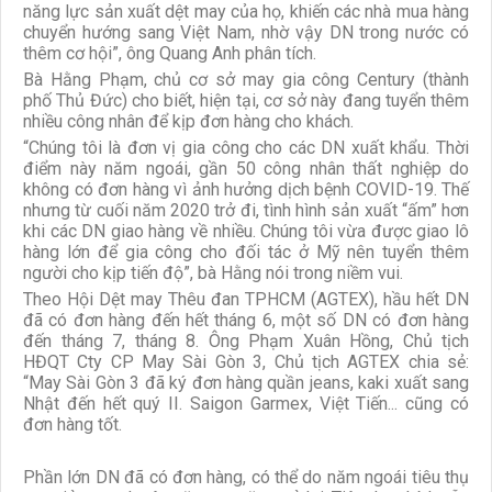
năng lực sản xuất dệt may của họ, khiến các nhà mua hàng
chuyển hướng sang Việt Nam, nhờ vậy DN trong nước có
thêm cơ hội”, ông Quang Anh phân tích.
Bà Hằng Phạm, chủ cơ sở may gia công Century (thành
phố Thủ Đức) cho biết, hiện tại, cơ sở này đang tuyển thêm
nhiều công nhân để kịp đơn hàng cho khách.
“Chúng tôi là đơn vị gia công cho các DN xuất khẩu. Thời
điểm này năm ngoái, gần 50 công nhân thất nghiệp do
không có đơn hàng vì ảnh hưởng dịch bệnh COVID-19. Thế
nhưng từ cuối năm 2020 trở đi, tình hình sản xuất “ấm” hơn
khi các DN giao hàng về nhiều. Chúng tôi vừa được giao lô
hàng lớn để gia công cho đối tác ở Mỹ nên tuyển thêm
người cho kịp tiến độ”, bà Hằng nói trong niềm vui.
Theo Hội Dệt may Thêu đan TPHCM (AGTEX), hầu hết DN
đã có đơn hàng đến hết tháng 6, một số DN có đơn hàng
đến tháng 7, tháng 8. Ông Phạm Xuân Hồng, Chủ tịch
HĐQT Cty CP May Sài Gòn 3, Chủ tịch AGTEX chia sẻ:
“May Sài Gòn 3 đã ký đơn hàng quần jeans, kaki xuất sang
Nhật đến hết quý II. Saigon Garmex, Việt Tiến... cũng có
đơn hàng tốt.
Phần lớn DN đã có đơn hàng, có thể do năm ngoái tiêu thụ