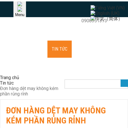
HOTLINE
Menu
Khang (Raymond) - TPHCM
0908351373
TRANG CHỦ
GIỚI THIỆU
KIM VÀ PHỤ KIỆN
THIẾT BỊ
SỬA CHỮA MÂM KIM
TIN TỨC
TUYỂN DỤNG
LIÊN HỆ
Trang chủ
Tin tức
Đơn hàng dệt may không kém
phần rủng rỉnh
ĐƠN HÀNG DỆT MAY KHÔNG
KÉM PHẦN RỦNG RỈNH