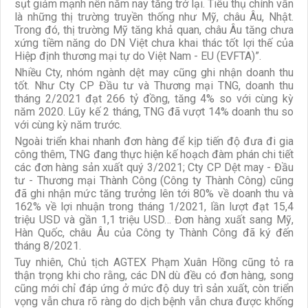
sụt giảm mạnh nên năm nay tăng trở lại. Tiêu thụ chính vẫn
là những thị trường truyền thống như Mỹ, châu Âu, Nhật.
Trong đó, thị trường Mỹ tăng khả quan, châu Âu tăng chưa
xứng tiềm năng do DN Việt chưa khai thác tốt lợi thế của
Hiệp định thương mại tự do Việt Nam - EU (EVFTA)”.
Nhiều Cty, nhóm ngành dệt may cũng ghi nhận doanh thu
tốt. Như Cty CP Đầu tư và Thương mại TNG, doanh thu
tháng 2/2021 đạt 266 tỷ đồng, tăng 4% so với cùng kỳ
năm 2020. Lũy kế 2 tháng, TNG đã vượt 14% doanh thu so
với cùng kỳ năm trước.
Ngoài triển khai nhanh đơn hàng để kịp tiến độ đưa đi gia
công thêm, TNG đang thực hiện kế hoạch đàm phán chi tiết
các đơn hàng sản xuất quý 3/2021; Cty CP Dệt may - Đầu
tư - Thương mại Thành Công (Công ty Thành Công) cũng
đã ghi nhận mức tăng trưởng lên tới 80% về doanh thu và
162% về lợi nhuận trong tháng 1/2021, lần lượt đạt 15,4
triệu USD và gần 1,1 triệu USD… Đơn hàng xuất sang Mỹ,
Hàn Quốc, châu Âu của Công ty Thành Công đã ký đến
tháng 8/2021.
Tuy nhiên, Chủ tịch AGTEX Phạm Xuân Hồng cũng tỏ ra
thận trọng khi cho rằng, các DN dù đều có đơn hàng, song
cũng mới chỉ đáp ứng ở mức độ duy trì sản xuất, còn triển
vọng vẫn chưa rõ ràng do dịch bệnh vẫn chưa được khống