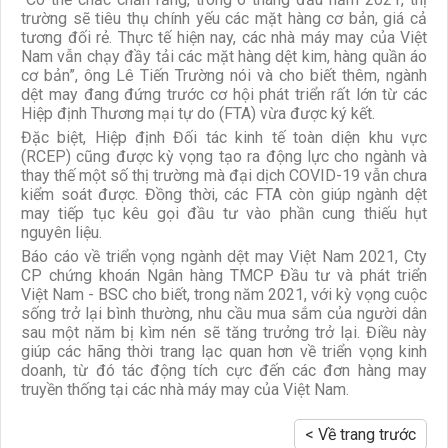
trường sẽ tiêu thụ chính yếu các mặt hàng cơ bản, giá cả
tương đối rẻ. Thực tế hiện nay, các nhà máy may của Việt
Nam vẫn chạy đầy tải các mặt hàng dệt kim, hàng quần áo
cơ bản”, ông Lê Tiến Trường nói và cho biết thêm, ngành
dệt may đang đứng trước cơ hội phát triển rất lớn từ các
Hiệp định Thương mại tự do (FTA) vừa được ký kết.
Đặc biệt, Hiệp định Đối tác kinh tế toàn diện khu vực
(RCEP) cũng được kỳ vọng tạo ra động lực cho ngành và
thay thế một số thị trường mà đại dịch COVID-19 vẫn chưa
kiểm soát được. Đồng thời, các FTA còn giúp ngành dệt
may tiếp tục kêu gọi đầu tư vào phần cung thiếu hụt
nguyên liệu.
Báo cáo về triển vọng ngành dệt may Việt Nam 2021, Cty
CP chứng khoán Ngân hàng TMCP Đầu tư và phát triển
Việt Nam - BSC cho biết, trong năm 2021, với kỳ vọng cuộc
sống trở lại bình thường, nhu cầu mua sắm của người dân
sau một năm bị kìm nén sẽ tăng trưởng trở lại. Điều này
giúp các hãng thời trang lạc quan hơn về triển vọng kinh
doanh, từ đó tác động tích cực đến các đơn hàng may
truyền thống tại các nhà máy may của Việt Nam.
< Về trang trước