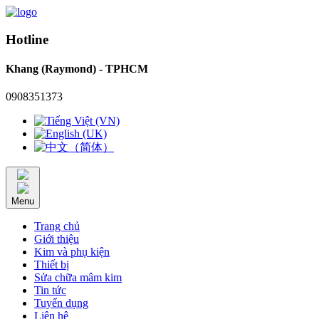
Hotline
Khang (Raymond) - TPHCM
0908351373
Menu
Trang chủ
Giới thiệu
Kim và phụ kiện
Thiết bị
Sửa chữa mâm kim
Tin tức
Tuyển dụng
Liên hệ