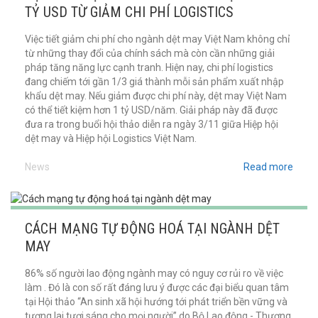
TỶ USD TỪ GIẢM CHI PHÍ LOGISTICS
Việc tiết giảm chi phí cho ngành dệt may Việt Nam không chỉ
từ những thay đổi của chính sách mà còn cần những giải
pháp tăng năng lực cạnh tranh. Hiện nay, chi phí logistics
đang chiếm tới gần 1/3 giá thành mỗi sản phẩm xuất nhập
khẩu dệt may. Nếu giảm được chi phí này, dệt may Việt Nam
có thể tiết kiệm hơn 1 tỷ USD/năm. Giải pháp này đã được
đưa ra trong buổi hội thảo diễn ra ngày 3/11 giữa Hiệp hội
dệt may và Hiệp hội Logistics Việt Nam.
News
Read more
CÁCH MẠNG TỰ ĐỘNG HOÁ TẠI NGÀNH DỆT
MAY
86% số người lao động ngành may có nguy cơ rủi ro về việc
làm . Đó là con số rất đáng lưu ý được các đại biểu quan tâm
tại Hội thảo “An sinh xã hội hướng tới phát triển bền vững và
tương lai tươi sáng cho mọi người” do Bộ Lao động - Thương