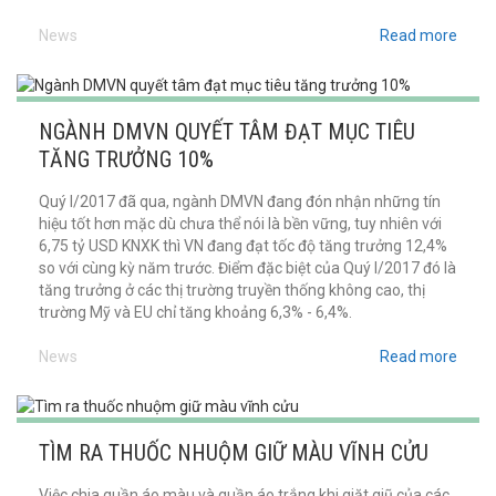
News
Read more
NGÀNH DMVN QUYẾT TÂM ĐẠT MỤC TIÊU
TĂNG TRƯỞNG 10%
Quý I/2017 đã qua, ngành DMVN đang đón nhận những tín
hiệu tốt hơn mặc dù chưa thể nói là bền vững, tuy nhiên với
6,75 tỷ USD KNXK thì VN đang đạt tốc độ tăng trưởng 12,4%
so với cùng kỳ năm trước. Điểm đặc biệt của Quý I
/2017
đó là
tăng trưởng ở các thị trường truyền thống không cao, thị
trường Mỹ và EU chỉ tăng khoảng 6,3% - 6,4%.
News
Read more
TÌM RA THUỐC NHUỘM GIỮ MÀU VĨNH CỬU
Việc chia quần áo màu và quần áo trắng khi giặt giũ của các