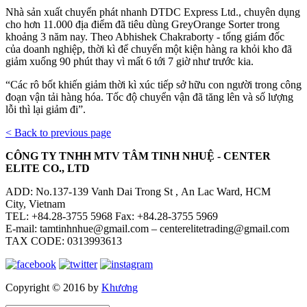
Nhà sản xuất chuyển phát nhanh DTDC Express Ltd., chuyên dụng
cho hơn 11.000 địa điểm đã tiêu dùng GreyOrange Sorter trong
khoảng 3 năm nay. Theo Abhishek Chakraborty - tổng giám đốc
của doanh nghiệp, thời kì để chuyển một kiện hàng ra khỏi kho đã
giảm xuống 90 phút thay vì mất 6 tới 7 giờ như trước kia.
“Các rô bốt khiến giảm thời kì xúc tiếp sở hữu con người trong công
đoạn vận tải hàng hóa. Tốc độ chuyển vận đã tăng lên và số lượng
lỗi thì lại giảm đi”.
< Back to previous page
CÔNG TY TNHH MTV TÂM TINH NHUỆ - CENTER
ELITE CO., LTD
ADD: No.137-139 Vanh Dai Trong St , An Lac Ward, HCM
City, Vietnam
TEL: +84.28-3755 5968 Fax: +84.28-3755 5969
E-mail: tamtinhnhue@gmail.com – centerelitetrading@gmail.com
TAX CODE: 0313993613
Copyright © 2016 by
Khương