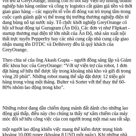
với tên là GreyOrange, những con rô bốt này viện trợ những doanh
nghiệp bán hàng online và công ty logistics cắt giảm giá tiền và thời
gian giao hàng – các nguyên tố vốn dĩ đóng vai trò trọng tâm trong
cuộc cạnh giành giật vị thế trong thị trường thương nghiệp điện tử
đang bùng nổ tại nước này. Tổ chức khởi nghiệp GreyOrange có
hội sở hoạt động tại Gurugram (Ấn Độ). Các đơn vị như Flipkart -
startup thương mại điện tử lớn nhất của Ấn Độ, nhà sản xuất nội
thất trực tuyến Pepperfry hay các nhà cung cấp nhà cung cấp giao
nhận mang tên DTDC và Delhivery đều là quý khách của
GreyOrange.
Theo chia sẻ của ông Akash Gupta – người đồng sáng lập và Giám
đốc khoa học của GreyOrange: “Với sự viện trợ của robot, 1 đơn
đặt hàng sở hữu thể được lấy trong khoảng nhà kho và gửi đi trong
vòng 20 phút”. Những robot mang thể sắp đặt được 12 triệu gói
hàng trong vòng một tháng. Bulter và Sorter với thể thay thế 60-
80% nhóm lao động trong kho”.
Những robot đang dần chiếm dụng mảnh đất dành cho những lao
động giá thấp, điều này cho chúng ta thấy sự xâm chiếm của máy
móc đối sở hữu công việc của con người trong một mai sau rất sắp.
một người lao động khiến việc mang thể kiếm được trung bình
khoảng 10.000 rupee (khoảng 8 USD một ngày). Khi những nhà