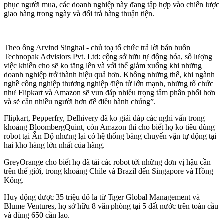
phục người mua, các doanh nghiệp này đang tập hợp vào chiến lược
giao hàng trong ngày và đổi trả hàng thuận tiện.
Theo ông Arvind Singhal - chủ toạ tổ chức trả lời bán buôn
Technopak Advisiors Pvt. Ltd: cộng sở hữu tự động hóa, số lượng
việc khiến cho sẽ ko tăng lên và với thể giảm xuống khi những
doanh nghiệp trở thành hiệu quả hơn. Không những thế, khi ngành
nghề công nghiệp thương nghiệp điện tử lớn mạnh, những tổ chức
như Flipkart và Amazon sẽ vun đắp nhiều trọng tâm phân phối hơn
và sẽ cần nhiều người hơn để điều hành chúng”.
Flipkart, Pepperfry, Delhivery đã ko giải đáp các nghi vấn trong
khoảng BloombergQuint, còn Amazon thì cho biết họ ko tiêu dùng
robot tại Ấn Độ nhưng lại có hệ thống băng chuyển vận tự động tại
hai kho hàng lớn nhất của hãng.
GreyOrange cho biết họ đã tải các robot tới những đơn vị hậu cần
trên thế giới, trong khoảng Chile và Brazil đến Singapore và Hồng
Kông.
Huy động được 35 triệu đô la từ Tiger Global Management và
Blume Ventures, họ sở hữu 8 văn phòng tại 5 đất nước trên toàn cầu
và dùng 650 cần lao.