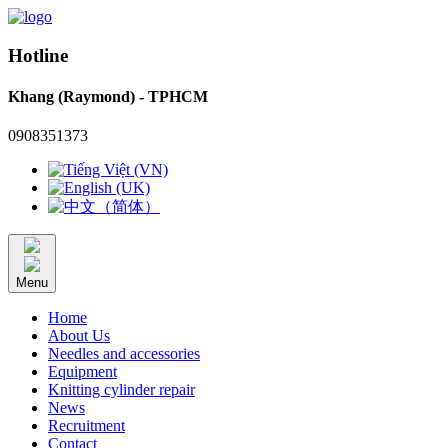
Hotline
Khang (Raymond) - TPHCM
0908351373
Menu
Home
About Us
Needles and accessories
Equipment
Knitting cylinder repair
News
Recruitment
Contact