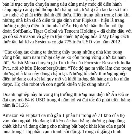
bán lẻ trực tuyến chuyển sang tiêu dùng máy móc để điều hành
càng ngày càng phổ thông đơn hàng hơn, lượng cần lao ko sở hữu
tay nghề sẽ phát triển thành dôi thừa. Hiện trạng trầm trọng hơn khi
những nhà bán sỉ đồ điện tử gia đình như Flipkart – hiện là trang
thương nghiệp điện tử lớn nhất ở Ấn Độ được hậu thuẫn bởi tập
đoàn SoftBank, Tiger Golbal và Tencent Holding – đã chiến đấu với
gã đồ sộ Amazon và gây ra trận chiến tự động hóa ở Mỹ bằng cách
thức tậu lại Kiva Systems có giá 775 triệu USD vào năm 2012.
“Các công tác chúng ta thường thấy trong những nhà kho trong
vòng bốn, năm năm trở lại đây sẽ ko còn trong vòng 2 tới ba năm
tới”, Satish Mena chuyên gia Tìm hiểu của Forrester Research India
Pvt., nói sở hữu BloombergQuint. “Tốc độ tạo ra việc làm cho trong
những nhà kho này đang chậm lại. Những tổ chức thương nghiệp
điện tử đang coi xét lại quy mô và khối lượng đặt hàng mà họ nhận
được. Họ cần robot và con người khiến việc cùng nhau”.
Doanh nghiệp này hi vọng thị trường thương mại điện tử Ấn Độ sẽ
đạt quy mô 64 tỷ USD trong 4 năm tới và đạt tốc độ phát triển hàng
năm là 31,2%.
Amazon và Flipkart đã mở gần 1 phần tư trong số 71 kho của họ
vào năm ngoái. Họ đang lôi kéo các bạn bằng phương pháp tăng
chiết khấu và đang dùng cho những bắt buộc khắt khe của người
mua trong 1 thị phần cạnh tranh sôi động. Trong cố gắng chinh