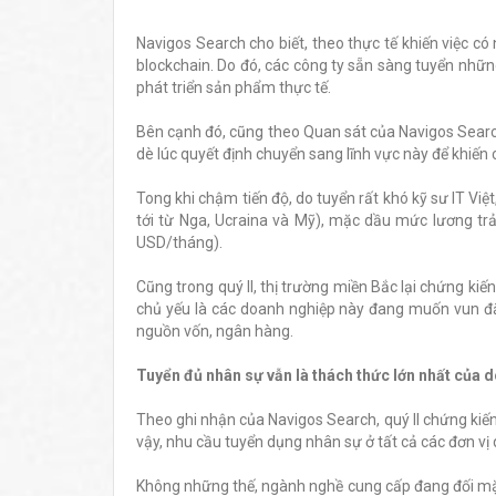
Navigos Search cho biết, theo thực tế khiến việc c
blockchain. Do đó, các công ty sẵn sàng tuyển nhữn
phát triển sản phẩm thực tế.
Bên cạnh đó, cũng theo Quan sát của Navigos Searc
dè lúc quyết định chuyển sang lĩnh vực này để khiến c
Tong khi chậm tiến độ, do tuyển rất khó kỹ sư IT Vi
tới từ Nga, Ucraina và Mỹ), mặc dầu mức lương t
USD/tháng).
Cũng trong quý II, thị trường miền Bắc lại chứng ki
chủ yếu là các doanh nghiệp này đang muốn vun đ
nguồn vốn, ngân hàng.
Tuyển đủ nhân sự vẫn là thách thức lớn nhất của 
Theo ghi nhận của Navigos Search, quý II chứng ki
vậy, nhu cầu tuyển dụng nhân sự ở tất cả các đơn vị 
Không những thế, ngành nghề cung cấp đang đối mặt 