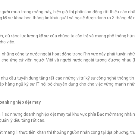
ó người mua trong mảng này, hiện giờ thị phần lao động rất thiếu các n
g kỹ sư khoa học thông tin khái quát và họ sẽ được dành ra 3 tháng để 
h, dù rằng lực lượng kỹ sư của chúng ta còn trẻ và mang phổ thông hứn
ho việc.
ệt, những công ty nước ngoài hoạt động trong lĩnh vực này phải tuyển nh
rả cho ứng cử viên người Việt và người nước ngoài tương đương nhau 
ến nhu cầu tuyển dụng tăng rất cao những vị trí kỹ sư công nghệ thông ti
ắp hàng ngũ kỹ sư IT nội bộ chuyên dụng cho cho việc vững mạnh nh
doanh nghiệp dệt may
ến 1 số những doanh nghiệp dệt may tại khu vực phía Bắc mở mang nhà 
quản lý đều tăng rất cao.
mang 1 thực tiễn khan thi thoảng nguồn nhân công tại địa phương, thậ