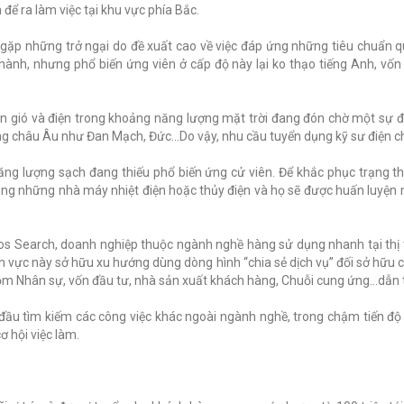
 để ra làm việc tại khu vực phía Bắc.
òn gặp những trở ngại do đề xuất cao về việc đáp ứng những tiêu chuẩn q
u hành, nhưng phổ biến ứng viên ở cấp độ này lại ko thạo tiếng Anh, vố
ện gió và điện trong khoảng năng lượng mặt trời đang đón chờ một sự 
oảng châu Âu như Đan Mạch, Đức…Do vậy, nhu cầu tuyển dụng kỹ sư điện 
ng lượng sạch đang thiếu phổ biến ứng cử viên. Để khắc phục trạng t
ng những nhà máy nhiệt điện hoặc thủy điện và họ sẽ được huấn luyện mớ
gos Search, doanh nghiệp thuộc ngành nghề hàng sử dụng nhanh tại thị 
h vực này sở hữu xu hướng dùng dòng hình “chia sẻ dịch vụ” đối sở hữu 
ồm Nhân sự, vốn đầu tư, nhà sản xuất khách hàng, Chuỗi cung ứng…dẫn t
đầu tìm kiếm các công việc khác ngoài ngành nghề, trong chậm tiến độ
 hội việc làm.