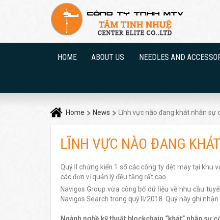
HOME
ABOUT US
NEEDLES AND ACCESSO
Home
News
Lĩnh vực nào đang khát nhân sự c
LĨNH VỰC NÀO ĐANG KHÁT
Quý II chứng kiến 1 số các công ty dệt may tại kh
các đơn vị quản lý đều tăng rất cao.
Navigos Group vừa công bố dữ liệu về nhu cầu tuy
Navigos Search trong quý II/2018. Quý này ghi nhận
Ngành nghề kỹ thuật blockchain “khát” nhân sự c