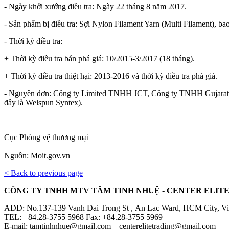
- Ngày khởi xướng điều tra: Ngày 22 tháng 8 năm 2017.
- Sản phẩm bị điều tra: Sợi Nylon Filament Yarn (Multi Filament), ba
- Thời kỳ điều tra:
+ Thời kỳ điều tra bán phá giá: 10/2015-3/2017 (18 tháng).
+ Thời kỳ điều tra thiệt hại: 2013-2016 và thời kỳ điều tra phá giá.
- Nguyên đơn: Công ty Limited TNHH JCT, Công ty TNHH Gujarat P
đây là Welspun Syntex).
Cục Phòng vệ thương mại
Nguồn: Moit.gov.vn
< Back to previous page
CÔNG TY TNHH MTV TÂM TINH NHUỆ - CENTER ELITE 
ADD: No.137-139 Vanh Dai Trong St , An Lac Ward, HCM City, V
TEL: +84.28-3755 5968 Fax: +84.28-3755 5969
E-mail: tamtinhnhue@gmail.com – centerelitetrading@gmail.com