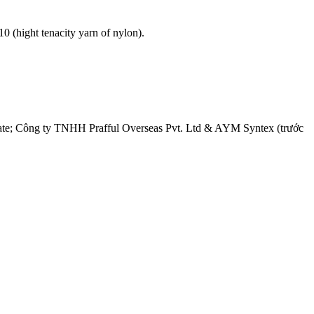
0 (hight tenacity yarn of nylon).
te; Công ty TNHH Prafful Overseas Pvt. Ltd & AYM Syntex (trước