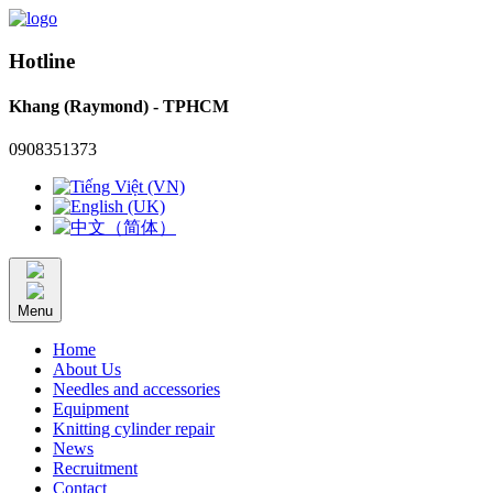
Hotline
Khang (Raymond) - TPHCM
0908351373
Menu
Home
About Us
Needles and accessories
Equipment
Knitting cylinder repair
News
Recruitment
Contact