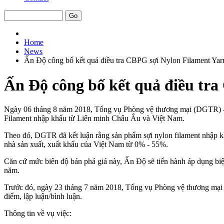
Home
News
Ấn Độ công bố kết quả điều tra CBPG sợi Nylon Filament Yar
Ấn Độ công bố kết quả điều tr
Ngày 06 tháng 8 năm 2018, Tổng vụ Phòng vệ thương mại (DGTR) – 
Filament nhập khẩu từ Liên minh Châu Âu và Việt Nam.
Theo đó, DGTR đã kết luận rằng sản phẩm sợi nylon filament nhập kh
nhà sản xuất, xuất khẩu của Việt Nam từ 0% - 55%.
Căn cứ mức biên độ bán phá giá này, Ấn Độ sẽ tiến hành áp dụng bi
năm.
Trước đó, ngày 23 tháng 7 năm 2018, Tổng vụ Phòng vệ thương mại 
điểm, lập luận/bình luận.
Thông tin về vụ việc: