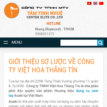
HOTLINE
Khang (Raymond) - TPHCM
0908351373
MENU
GIỚI THIỆU SƠ LƯỢC VỀ CÔNG
TY VIỆT HOA THĂNG TÍN
Tọa lạc tại địa chỉ 229A Tùng Thiện Vương, phường 11, quận
8, Tp.HCM -
Công ty TNHH Việt Hoa Thăng Tín là nhà phân
phối độc quyền sản phẩm thương hiệu
dụng cụ cầm
tay
Asaki tại Việt Nam
.
Asaki
là nhà sản xuất máy móc và dụng cụ cầm tay chuyên
nghiệp nổi tiếng thế giới đã tạo ra những sản phẩm chất