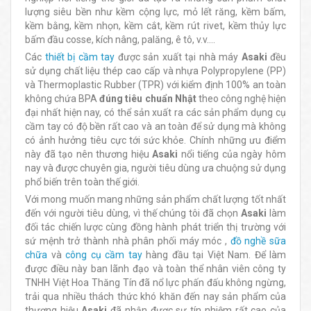
lượng siêu bền như kềm cộng lực, mỏ lết răng, kềm bấm,
kềm bằng, kềm nhọn, kềm cắt, kềm rút rivet, kềm thủy lực
bấm đầu cosse, kích nâng, palăng, ê tô, v.v….
Các
thiết bị cầm tay
được sản xuất tại nhà máy
Asaki
đều
sử dụng chất liệu thép cao cấp và nhựa Polypropylene (PP)
và Thermoplastic Rubber (TPR) với kiểm định 100% an toàn
không chứa BPA
đúng
tiêu chuẩn Nhật
theo công nghệ hiện
đại nhất hiện nay, có thể sản xuất ra các sản phẩm dụng cụ
cầm tay có độ bền rất cao và an toàn để sử dụng mà không
có ảnh hưởng tiêu cực tới sức khỏe. Chính những ưu điểm
này đã tạo nên thương hiệu
Asaki
nổi tiếng của ngày hôm
nay và được chuyên gia, người tiêu dùng ưa chuộng sử dụng
phổ biến trên toàn thế giới.
Với mong muốn mang những sản phẩm chất lượng tốt nhất
đến với người tiêu dùng, vì thế chúng tôi đã chọn
Asaki
làm
đối tác chiến lược cùng đồng hành phát triển thị trường với
sứ mệnh trở thành nhà phân phối máy móc ,
đồ nghề sữa
chữa
và
công cụ cầm tay
hàng đầu tại Việt Nam. Để làm
được điều này ban lãnh đạo và toàn thể nhân viên công ty
TNHH Việt Hoa Thăng Tín đã nổ lực phấn đấu không ngừng,
trải qua nhiều thách thức khó khăn đến nay sản phẩm của
thương hiệu
Asaki
đã nhận được sự tín nhiệm rất cao của