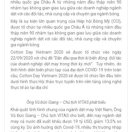
nhiều quốc gia Châu Á từ những năm đầu thập niên 90
nhằm tạo không gian giao lưu giữa các doanh nghiệp ngành
dệt với các đối tác, nhà cung cấp và chuyên gia ngành bông.
Đây là sự kiện lớn quan trọng của Hiệp hội Bông Mỹ (CCI),
được tổ chức tại nhiều quốc gia Châu Á từ những năm đầu
thập niên 90 nhằm tạo không gian giao lưu giữa các doanh
nghiệp ngành dệt với các đối tác, nhà cung cấp và chuyên
gia ngành bông.
Cotton Day Vietnam 2020 sẽ được tổ chức vào ngày
22/09/2020 với chủ đề
“Dẫn đầu qua thời kì biến động: Đối tác
của doanh nghiệp dệt may trong thời kỳ mới”.
Tuy nhiên, do
tình hình diễn biến phức tạp của đại dịch COVID-19 trên toàn
cầu, Cotton Day Vietnam 2020 sẽ được tổ chức lần đầu tiên
dưới hình thức Hội thảo trực tuyến trên nền tảng công nghệ
thực tế ảo tại địa chỉ:
Ông Vũ Đức Giang – Chủ tịch VITAS phát biểu
Khái quát tình hình chung của ngành dệt may Việt Nam, Ông
Vũ Đức Giang – Chủ tịch VITAS cho biết, đến nay ngành dệt
may cả nước đã xuất khẩu được 19 tỷ USD, giảm 13,5% so
cùng kỳ. Do ảnh hưởng dịch Covid-19, nhiều thị trường nhập