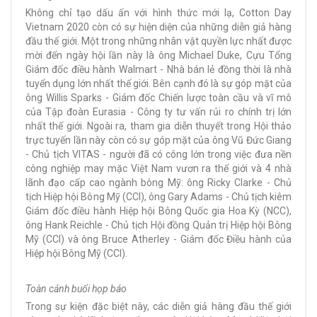
Không chỉ tạo dấu ấn với hình thức mới lạ, Cotton Day
Vietnam 2020 còn có sự hiện diện của những diễn giả hàng
đầu thế giới. Một trong những nhân vật quyền lực nhất được
mời đến ngày hội lần này là ông Michael Duke, Cựu Tổng
Giám đốc điều hành Walmart - Nhà bán lẻ đồng thời là nhà
tuyển dụng lớn nhất thế giới. Bên cạnh đó là sự góp mặt của
ông Willis Sparks - Giám đốc Chiến lược toàn cầu và vĩ mô
của Tập đoàn Eurasia - Công ty tư vấn rủi ro chính trị lớn
nhất thế giới. Ngoài ra, tham gia diễn thuyết trong Hội thảo
trực tuyến lần này còn có sự góp mặt của ông Vũ Đức Giang
- Chủ tịch VITAS - người đã có công lớn trong việc đưa nền
công nghiệp may mặc Việt Nam vươn ra thế giới và 4 nhà
lãnh đạo cấp cao ngành bông Mỹ: ông Ricky Clarke - Chủ
tịch Hiệp hội Bông Mỹ (CCI), ông Gary Adams - Chủ tịch kiêm
Giám đốc điều hành Hiệp hội Bông Quốc gia Hoa Kỳ (NCC),
ông Hank Reichle - Chủ tịch Hội đồng Quản trị Hiệp hội Bông
Mỹ (CCI) và ông Bruce Atherley - Giám đốc Điều hành của
Hiệp hội Bông Mỹ (CCI).
Toàn cảnh buổi họp báo
Trong sự kiện đặc biệt này, các diễn giả hàng đầu thế giới