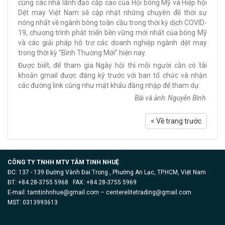
cùng các nhà lãnh đạo cấp cao của Hội bông Mỹ và Hiệp hội
Dệt may Việt Nam sẽ cập nhật những chuyên đề thời sự
nóng nhất về ngành bông toàn cầu trong thời kỳ dịch COVID-
19, chương trình phát triển bền vững mới nhất của bông Mỹ
và các giải pháp hỗ trợ các doanh nghiệp ngành dệt may
trong thời kỳ “Bình Thường Mới” hiện nay.
Được biết, để tham gia Ngày hội thì mỗi người cần có tài
khoản gmail được đăng ký trước với ban tổ chức và nhận
các đường link cũng như mật khẩu đăng nhập để tham dự.
Bài và ảnh: Nguyễn Bình
< Về trang trước
CÔNG TY TNHH MTV TÂM TINH NHUỆ
ĐC: 137 - 139 Đường Vành Đai Trong , Phường An Lạc, TP.HCM, Việt Nam
ĐT: +84.28-3755 5968 FAX: +84.28-3755 5969
E-mail:
tamtinhnhue@gmail.com
–
centerelitetrading@gmail.com
MST: 0313993613