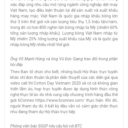
việc đáp ứng nhu cầu mở rộng ngành công nghiệp dệt may
Việt Nam, tạo điều kiện thuận lợi để sản xuất và xuất khẩu
hàng may mặc. Việt Nam là quốc gia nhập khẩu bông lớn
thứ 3 trên thế giới với sản lượng tiêu thụ 1,5 triệu tấn/năm,
trong đó có hơn 800 nghìn tấn bông nhập từ Mỹ (chiếm 60%
tổng sản lượng nhập khẩu). Lượng bông Việt Nam nhập từ
Mỹ chiếm 25% tổng lượng xuất khẩu của Mỹ và là quốc gia
nhập bông Mỹ nhiều nhất thế giới.
Ông Võ Mạnh Hùng và ông Vũ Đức Giang trao đổi trong phần
hỏi đáp
Theo Ban tổ chức cho biết, những buổi Hội thảo trực tuyến
khác chỉ đơn thuần là phần diễn thuyết của các diễn giả qua
video call thì Cotton Day Vietnam 2020 sẽ có cả không gian
triển lãm ảo, họp trực tuyến được áp dụng hình thức công
nghệ thực tế ảo do nhà cung cấp chương trình hàng đầu thế
giới 6Connex https://www.6connex.com/ thực hiện. Khi đó,
người tham dự dù ở bất kỳ đâu vẫn có cảm giác chân thực
như đang tham dự Hội thảo trực tiếp.
Phóng viên báo SGGP nêu câu hỏi với BTC