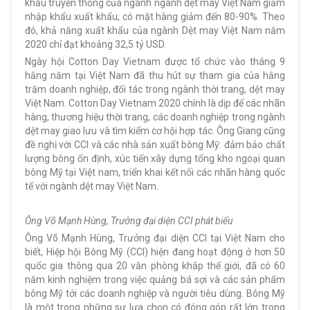
khẩu truyền thống của ngành ngành dệt may Việt Nam giảm
nhập khẩu xuất khẩu, có mặt hàng giảm đến 80-90%. Theo
đó, khả năng xuất khẩu của ngành Dệt may Việt Nam năm
2020 chỉ đạt khoảng 32,5 tỷ USD.
Ngày hội Cotton Day Vietnam được tổ chức vào tháng 9
hằng năm tại Việt Nam đã thu hút sự tham gia của hằng
trăm doanh nghiệp, đối tác trong ngành thời trang, dệt may
Việt Nam. Cotton Day Vietnam 2020 chính là dịp để các nhãn
hàng, thương hiệu thời trang, các doanh nghiệp trong ngành
dệt may giao lưu và tìm kiếm cơ hội hợp tác. Ông Giang cũng
đề nghị với CCI và các nhà sản xuất bông Mỹ: đảm bảo chất
lượng bông ổn định, xúc tiến xây dựng tổng kho ngoại quan
bông Mỹ tại Việt nam, triển khai kết nối các nhãn hàng quốc
tế với ngành dệt may Việt Nam.
Ông Võ Mạnh Hùng, Trưởng đại diện CCI phát biểu
Ông Võ Mạnh Hùng, Trưởng đại diện CCI tại Việt Nam cho
biết, Hiệp hội Bông Mỹ (CCI) hiện đang hoạt động ở hơn 50
quốc gia thông qua 20 văn phòng khắp thế giới, đã có 60
năm kinh nghiệm trong việc quảng bá sợi và các sản phẩm
bông Mỹ tới các doanh nghiệp và người tiêu dùng. Bông Mỹ
là một trong những sự lựa chọn có đóng góp rất lớn trong