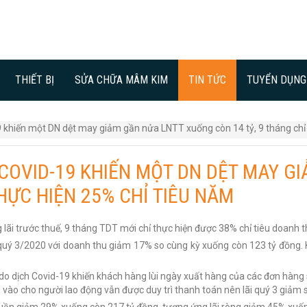
THIẾT BỊ
SỬA CHỮA MÂM KIM
TIN TỨC
TUYỂN DỤNG
9 khiến một DN dệt may giảm gần nửa LNTT xuống còn 14 tỷ, 9 tháng chỉ
 COVID-19 KHIẾN MỘT DN DỆT MAY G
THỰC HIỆN 25% CHỈ TIÊU NĂM
lãi trước thuế, 9 tháng TDT mới chỉ thực hiện được 38% chỉ tiêu doanh th
ý 3/2020 với doanh thu giảm 17% so cùng kỳ xuống còn 123 tỷ đồng. Kh
 dịch Covid-19 khiến khách hàng lùi ngày xuất hàng của các đơn hàng
u vào cho người lao động vẫn được duy trì thanh toán nên lãi quý 3 giảm 