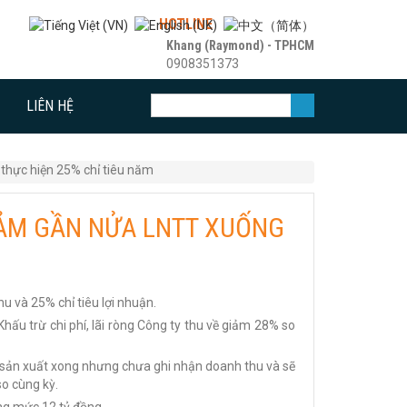
HOTLINE
Khang (Raymond) - TPHCM
0908351373
LIÊN HỆ
 thực hiện 25% chỉ tiêu năm
IẢM GẦN NỬA LNTT XUỐNG
u và 25% chỉ tiêu lợi nhuận.
ấu trừ chi phí, lãi ròng Công ty thu về giảm 28% so
 sản xuất xong nhưng chưa ghi nhận doanh thu và sẽ
so cùng kỳ.