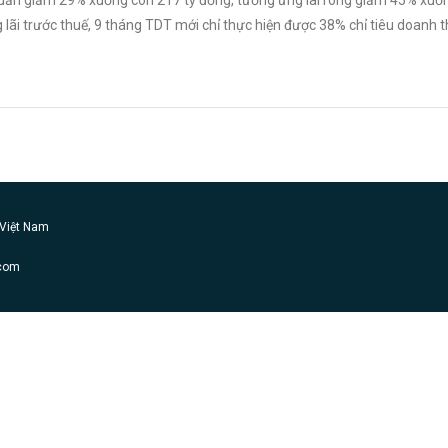
uần giảm 29% xuống còn 217 tỷ đồng, tương ứng lãi ròng giảm 45% xuố
lãi trước thuế, 9 tháng TDT mới chỉ thực hiện được 38% chỉ tiêu doanh th
 Việt Nam
.com