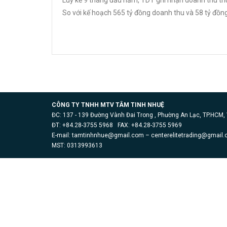
Luỹ kế 9 tháng đầu năm, TDT ghi nhận doanh thu th
So với kế hoạch 565 tỷ đồng doanh thu và 58 tỷ đồng 
CÔNG TY TNHH MTV TÂM TINH NHUỆ
ĐC: 137 - 139 Đường Vành Đai Trong , Phường An Lạc, TP.HCM,
ĐT: +84.28-3755 5968 FAX: +84.28-3755 5969
E-mail:
tamtinhnhue@gmail.com
–
centerelitetrading@gmail
MST: 0313993613