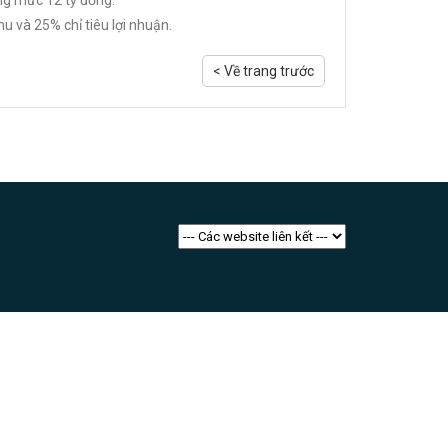
ng mức 12 tỷ đồng.
u và 25% chỉ tiêu lợi nhuận.
< Về trang trước