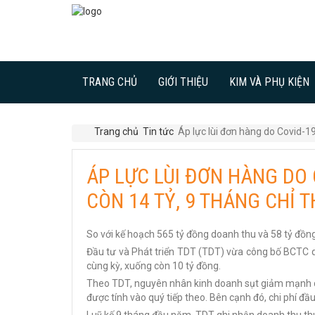
TRANG CHỦ
GIỚI THIỆU
KIM VÀ PHỤ KIỆN
Trang chủ
Tin tức
Áp lực lùi đơn hàng do Covid-1
ÁP LỰC LÙI ĐƠN HÀNG DO
CÒN 14 TỶ, 9 THÁNG CHỈ 
So với kế hoạch 565 tỷ đồng doanh thu và 58 tỷ đồng 
Đầu tư và Phát triển TDT (TDT) vừa công bố BCTC qu
cùng kỳ, xuống còn 10 tỷ đồng.
Theo TDT, nguyên nhân kinh doanh sụt giảm mạnh do
được tính vào quý tiếp theo. Bên cạnh đó, chi phí đầ