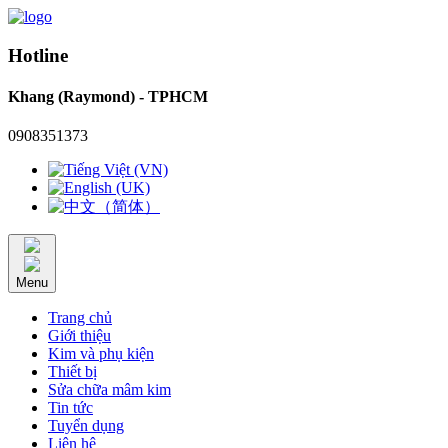
Hotline
Khang (Raymond) - TPHCM
0908351373
Menu
Trang chủ
Giới thiệu
Kim và phụ kiện
Thiết bị
Sửa chữa mâm kim
Tin tức
Tuyển dụng
Liên hệ