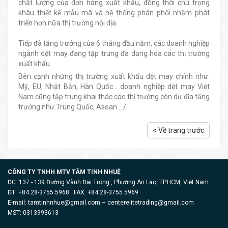
chất lượng của đơn hàng xuất khẩu, đồng thời chú trọng
khâu thiết kế mẫu mã và hệ thống phân phối nhằm phát
triển hơn nữa thị trường nội địa.
Tiếp đà tăng trưởng của 6 tháng đầu năm, các doanh nghiệp
ngành dệt may đang tập trung đa dạng hóa các thị trường
xuất khẩu.
Bên cạnh những thị trường xuất khẩu dệt may chính như:
Mỹ, EU, Nhật Bản, Hàn Quốc… doanh nghiệp dệt may Việt
Nam cũng tập trung khai thác các thị trường còn dư địa tăng
trưởng như Trung Quốc, Asean..../.
< Về trang trước
CÔNG TY TNHH MTV TÂM TINH NHUỆ
ĐC: 137 - 139 Đường Vành Đai Trong , Phường An Lạc, TP.HCM, Việt Nam
ĐT: +84.28-3755 5968 FAX: +84.28-3755 5969
E-mail:
tamtinhnhue@gmail.com
–
centerelitetrading@gmail.com
MST: 0313993613