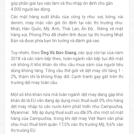
góp phần giải tạo việc làm và thu nhập ổn định cho gần
4.000 người lao động.
Các mặt hàng xuất khẩu của công ty như: sợi, bông, vải
denim, may mặc vẫn giữ ổn định tại các thị trường như:
Nhật, Hàn Quốc, Mỹ, Anh, Thái Lan, Ấn Độ… Riêng về mặt
hàng sợi, Phong Phú đã chiếm lĩnh được tại thị trường Nhật
Bản và được phía bạn tin tưởng và đánh giá cao.
Tuy nhiên, theo
Ông Vũ Đức Giang
, các quý còn lại của năm
2018 và các năm tiếp theo, toàn ngành vẫn tiếp tục đối mặt
với không ít khó khăn do nhu cầu mua sắm của người tiêu
dùng không tăng. Tổng cầu thế giới về dệt may chỉ tăng 1 -
2%, thậm chí là không thay đổi. Cạnh tranh gay gắt trên thị
trường dệt may toàn cầu.
Một số khó khăn nữa mà toàn ngành dệt may đang gặp khó
khăn đó là EU vẫn đang áp dụng mức thuế suất 0% cho hàng
dệt may nhập từ các nước kém phát triển như Campuchia,
Myanmar… Mỹ áp dụng thuế suất ưu đãi 0% cho một số mặt
hàng của Campuchia, trong khi dệt may Việt Nam vẫn phải
chịu mức thuế bình quân 17,5% vào thị trường Mỹ, 9,6% vào
thị trường EU.