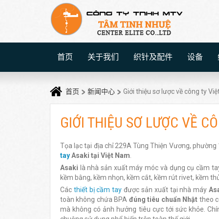
首页
关于我们
织针及配件
设备
首页
新闻中心
Giới thiệu sơ lược về công ty Vi
GIỚI THIỆU SƠ LƯỢC VỀ C
Tọa lạc tại địa chỉ 229A Tùng Thiện Vương, phường
tay
Asaki tại Việt Nam
.
Asaki
là nhà sản xuất máy móc và dụng cụ cầm tay 
kềm bằng, kềm nhọn, kềm cắt, kềm rút rivet, kềm thủy
Các
thiết bị cầm tay
được sản xuất tại nhà máy
As
toàn không chứa BPA
đúng
tiêu chuẩn Nhật
theo c
mà không có ảnh hưởng tiêu cực tới sức khỏe. Ch