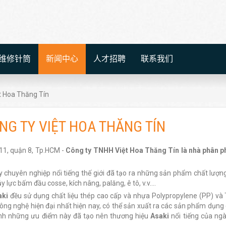
维修针筒
新闻中心
人才招聘
联系我们
ệt Hoa Thăng Tín
ÔNG TY VIỆT HOA THĂNG TÍN
 11, quận 8, Tp.HCM -
Công ty TNHH Việt Hoa Thăng Tín là nhà phân p
chuyên nghiệp nổi tiếng thế giới đã tạo ra những sản phẩm chất lượn
 lực bấm đầu cosse, kích nâng, palăng, ê tô, v.v….
aki
đều sử dụng chất liệu thép cao cấp và nhựa Polypropylene (PP) và
ông nghệ hiện đại nhất hiện nay, có thể sản xuất ra các sản phẩm dụng
ính những ưu điểm này đã tạo nên thương hiệu
Asaki
nổi tiếng của ng