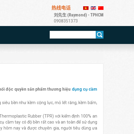
热线电话
刘先生 (Raymond) - TPHCM
0908351373
hối độc quyền sản phẩm thương hiệu
dụng cụ cầm
g siêu bền như kềm cộng lực, mỏ lết răng, kềm bấm,
 Thermoplastic Rubber (TPR) với kiểm định 100% an
 cụ cầm tay có độ bền rất cao và an toàn để sử dụng
ày hôm nay và được chuyên gia, người tiêu dùng ưa