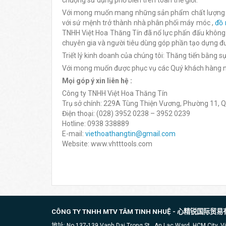
chuộng sử dụng phổ biến trên toàn thế giới.
Với mong muốn mang những sản phẩm chất lượng tốt
với sứ mệnh trở thành nhà phân phối máy móc ,
đồ 
TNHH Việt Hoa Thăng Tín đã nổ lực phấn đấu không
chuyên gia và người tiêu dùng góp phần tạo dựng đ
Triết lý kinh doanh của chúng tôi: Thăng tiến bằng 
Với mong muốn được phục vụ các Quý khách hàng ngà
Mọi góp ý xin liên hệ :
Công ty TNHH Việt Hoa Thăng Tín
Trụ sở chính: 229A Tùng Thiện Vương, Phường 11, 
Điện thoại: (028) 3952 0238 – 3952 0239
Hotline: 0938 338889
E-mail:
viethoathangtin@gmail.com
Website: www.vhtttools.com
CÔNG TY TNHH MTV TÂM TINH NHUỆ -
心精锐国际贸易
地址: No.137-139 Vanh Dai Trong St , An Lac Ward, HCM City, 