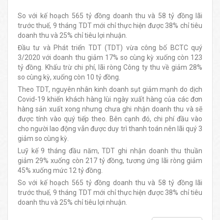
So với kế hoạch 565 tỷ đồng doanh thu và 58 tỷ đồng lãi
trước thuế, 9 tháng TDT mới chỉ thực hiện được 38% chỉ tiêu
doanh thu và 25% chỉ tiêu lợi nhuận.
Đầu tư và Phát triển TDT (TDT) vừa công bố BCTC quý
3/2020 với doanh thu giảm 17% so cùng kỳ xuống còn 123
tỷ đồng. Khấu trừ chi phí, lãi ròng Công ty thu về giảm 28%
so cùng kỳ, xuống còn 10 tỷ đồng.
Theo TDT, nguyên nhân kinh doanh sụt giảm mạnh do dịch
Covid-19 khiến khách hàng lùi ngày xuất hàng của các đơn
hàng sản xuất xong nhưng chưa ghi nhận doanh thu và sẽ
được tính vào quý tiếp theo. Bên cạnh đó, chi phí đầu vào
cho người lao động vẫn được duy trì thanh toán nên lãi quý 3
giảm so cùng kỳ.
Luỹ kế 9 tháng đầu năm, TDT ghi nhận doanh thu thuần
giảm 29% xuống còn 217 tỷ đồng, tương ứng lãi ròng giảm
45% xuống mức 12 tỷ đồng.
So với kế hoạch 565 tỷ đồng doanh thu và 58 tỷ đồng lãi
trước thuế, 9 tháng TDT mới chỉ thực hiện được 38% chỉ tiêu
doanh thu và 25% chỉ tiêu lợi nhuận.