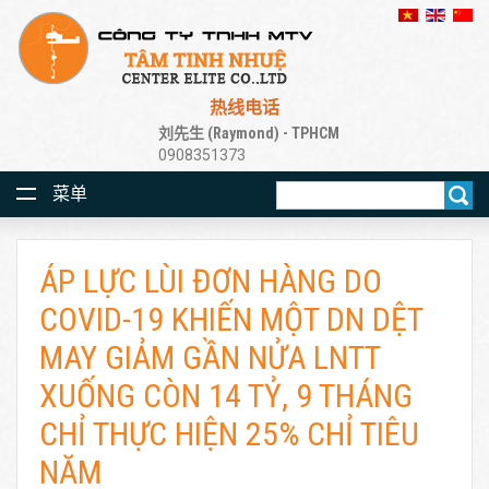
热线电话
刘先生 (Raymond) - TPHCM
0908351373
菜单
ÁP LỰC LÙI ĐƠN HÀNG DO
COVID-19 KHIẾN MỘT DN DỆT
MAY GIẢM GẦN NỬA LNTT
XUỐNG CÒN 14 TỶ, 9 THÁNG
CHỈ THỰC HIỆN 25% CHỈ TIÊU
NĂM