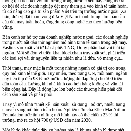
thông qua liên kết với thị trường trong nước. Điều này cũng mở ra
cơ hội để các doanh nghiệp dệt may tham gia vào kinh tế tuần hoàn,
từ đó nâng cao giá trị sản phẩm Việt trên thị trường nước ngoài. Xa
hơn, đơn vị đặt tham vọng đưa Việt Nam thành trung tâm toàn cầu
của dệt may tuần hoàn, ứng dụng công nghệ cao theo hướng bền
vững.
Bên cạnh sự hỗ trợ của doanh nghiệp nước ngoài, các doanh nghiệp
trong nước bắt đầu thử nghiệm mô hình kinh tế xanh trong dệt may.
Faslink sản xuất vải từ bã cà phê. TNG, Dony phân loại vải thải tại
nguồn. Một số đơn vị triển khai blockchain truy xuất sợi, phát triển
các loại sợi vải từ nguyên liệu tự nhiên như lá dứa, vỏ măng cụt...
Thời trang, may mặc là một trong những ngành có giá trị cao trong
quy mô kinh tế thế giới. Tuy nhiên, theo trang UN, mỗi năm, ngành
này tiêu thụ đến 93 tỷ m3 nước - lượng đủ đáp ứng cho 500 triệu
dân toàn cầu. Lượng khí nhà kính cao hơn hàng không và vận tải
biển cộng lại. Đây là động lực lớn buộc các thương hiệu phải đổi
cách sản xuất và phân phối.
Thay vì mô hình "thiết kế - sản xuất - sử dụng - bỏ đi", nhiều hãng
chuyển sang mô hình tuần hoàn. Nghiên cứu của Ellen MacArthur
Foundation ước tính những mô hình này có thể chiếm 23 % thị
trường, mở ra cơ hội 700 tỷ USD đến năm 2030.
Một lý do khác thúc đẩy xu hướng này là khung pháp lý được siết