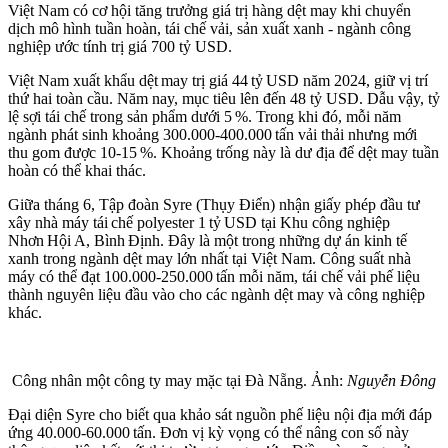
Việt Nam có cơ hội tăng trưởng giá trị hàng dệt may khi chuyển
dịch mô hình tuần hoàn, tái chế vải, sản xuất xanh - ngành công
nghiệp ước tính trị giá 700 tỷ USD.
Việt Nam xuất khẩu dệt may trị giá 44 tỷ USD năm 2024, giữ vị trí
thứ hai toàn cầu. Năm nay, mục tiêu lên đến 48 tỷ USD. Dẫu vậy, tỷ
lệ sợi tái chế trong sản phẩm dưới 5 %. Trong khi đó, mỗi năm
ngành phát sinh khoảng 300.000‑400.000 tấn vải thải nhưng mới
thu gom được 10‑15 %. Khoảng trống này là dư địa để dệt may tuần
hoàn có thể khai thác.
Giữa tháng 6, Tập đoàn Syre (Thụy Điển) nhận giấy phép đầu tư
xây nhà máy tái chế polyester 1 tỷ USD tại Khu công nghiệp
Nhơn Hội A, Bình Định. Đây là một trong những dự án kinh tế
xanh trong ngành dệt may lớn nhất tại Việt Nam. Công suất nhà
máy có thể đạt 100.000‑250.000 tấn mỗi năm, tái chế vải phế liệu
thành nguyên liệu đầu vào cho các ngành dệt may và công nghiệp
khác.
Công nhân một công ty may mặc tại Đà Nẵng. Ảnh:
Nguyễn Đông
Đại diện Syre cho biết qua khảo sát nguồn phế liệu nội địa mới đáp
ứng 40.000‑60.000 tấn. Đơn vị kỳ vọng có thể nâng con số này