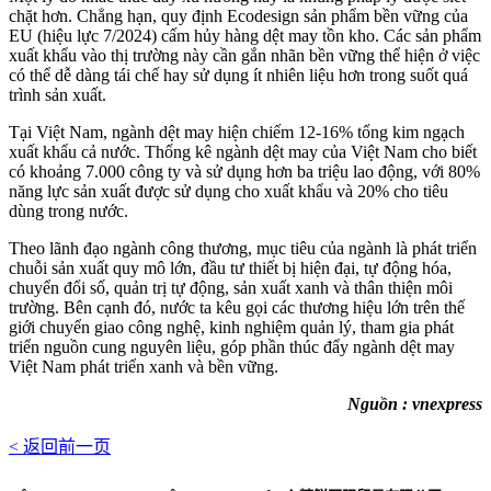
chặt hơn. Chẳng hạn, quy định Ecodesign sản phẩm bền vững của
EU (hiệu lực 7/2024) cấm hủy hàng dệt may tồn kho. Các sản phẩm
xuất khẩu vào thị trường này cần gắn nhãn bền vững thể hiện ở việc
có thể dễ dàng tái chế hay sử dụng ít nhiên liệu hơn trong suốt quá
trình sản xuất.
Tại Việt Nam, ngành dệt may hiện chiếm 12-16% tổng kim ngạch
xuất khẩu cả nước. Thống kê ngành dệt may của Việt Nam cho biết
có khoảng 7.000 công ty và sử dụng hơn ba triệu lao động, với 80%
năng lực sản xuất được sử dụng cho xuất khẩu và 20% cho tiêu
dùng trong nước.
Theo lãnh đạo ngành công thương, mục tiêu của ngành là phát triển
chuỗi sản xuất quy mô lớn, đầu tư thiết bị hiện đại, tự động hóa,
chuyển đổi số, quản trị tự động, sản xuất xanh và thân thiện môi
trường. Bên cạnh đó, nước ta kêu gọi các thương hiệu lớn trên thế
giới chuyển giao công nghệ, kinh nghiệm quản lý, tham gia phát
triển nguồn cung nguyên liệu, góp phần thúc đẩy ngành dệt may
Việt Nam phát triển xanh và bền vững.
Nguồn : vnexpress
< 返回前一页