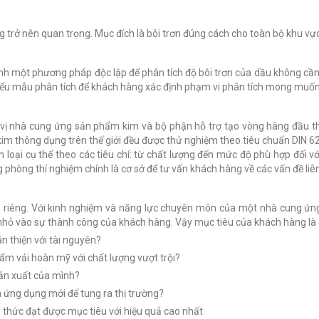
rở nên quan trọng. Mục đích là bôi trơn đúng cách cho toàn bộ khu vực l
nh một phương pháp độc lập để phân tích độ bôi trơn của dầu không cầ
ểu mẫu phân tích để khách hàng xác định phạm vi phân tích mong muốn
vị nhà cung ứng sản phẩm kim và bộ phận hỗ trợ tạo vòng hàng đầu thế
i kim thông dụng trên thế giới đều được thử nghiệm theo tiêu chuẩn DIN 
n loại cụ thể theo các tiêu chí: từ chất lượng đến mức độ phù hợp đối
ng phòng thí nghiệm chính là cơ sở để tư vấn khách hàng về các vấn đề li
iêng. Với kinh nghiệm và năng lực chuyên môn của một nhà cung ứng h
hỏ vào sự thành công của khách hàng. Vậy mục tiêu của khách hàng là 
n thiện với tài nguyên?
m vải hoàn mỹ với chất lượng vượt trội?
sản xuất của mình?
 ứng dụng mới để tung ra thị trường?
 thức đạt được mục tiêu với hiệu quả cao nhất