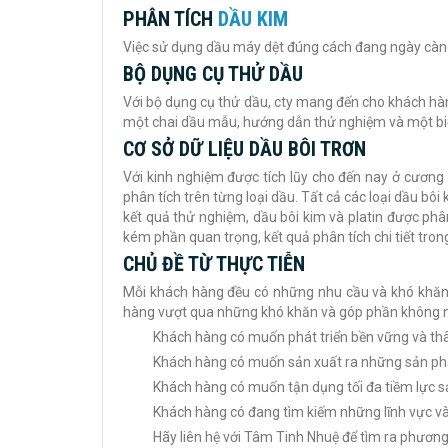
PHÂN TÍCH
DẦU KIM
Việc sử dụng dầu máy dệt đúng cách đang ngày càng t
BỘ DỤNG CỤ THỬ DẦU
Với bộ dụng cụ thử dầu, cty mang đến cho khách hà
một chai dầu mẫu, hướng dẫn thử nghiệm và một bi
CƠ SỞ DỮ LIỆU DẦU BÔI TRƠN
Với kinh nghiệm được tích lũy cho đến nay ở cương 
phân tích trên từng loại dầu. Tất cả các loại dầu bô
kết quả thử nghiệm, dầu bôi kim và platin được phâ
kém phần quan trọng, kết quả phân tích chi tiết tro
CHỦ ĐỀ TỪ THỰC TIỄN
Mỗi khách hàng đều có những nhu cầu và khó khăn r
hàng vượt qua những khó khăn và góp phần không n
Khách hàng có muốn phát triển bền vững và thâ
Khách hàng có muốn sản xuất ra những sản phẩ
Khách hàng có muốn tận dụng tối đa tiềm lực 
Khách hàng có đang tìm kiếm những lĩnh vực và
Hãy liên hệ với Tâm Tinh Nhuệ để tìm ra phương