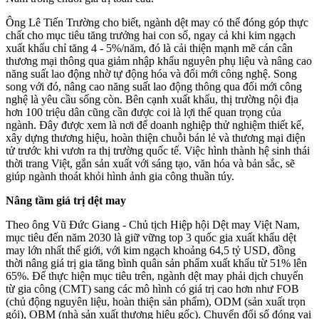
Ông Lê Tiến Trường cho biết, ngành dệt may có thể đóng góp thực
chất cho mục tiêu tăng trưởng hai con số, ngay cả khi kim ngạch
xuất khẩu chỉ tăng 4 - 5%/năm, đó là cải thiện mạnh mẽ cán cân
thương mại thông qua giảm nhập khẩu nguyên phụ liệu và nâng cao
năng suất lao động nhờ tự động hóa và đổi mới công nghệ. Song
song với đó, nâng cao năng suất lao động thông qua đổi mới công
nghệ là yêu cầu sống còn. Bên cạnh xuất khẩu, thị trường nội địa
hơn 100 triệu dân cũng cần được coi là lợi thế quan trọng của
ngành. Đây được xem là nơi để doanh nghiệp thử nghiệm thiết kế,
xây dựng thương hiệu, hoàn thiện chuỗi bán lẻ và thương mại điện
tử trước khi vươn ra thị trường quốc tế. Việc hình thành hệ sinh thái
thời trang Việt, gắn sản xuất với sáng tạo, văn hóa và bản sắc, sẽ
giúp ngành thoát khỏi hình ảnh gia công thuần túy.
Nâng tầm giá trị dệt may
Theo ông Vũ Đức Giang - Chủ tịch Hiệp hội Dệt may Việt Nam,
mục tiêu đến năm 2030 là giữ vững top 3 quốc gia xuất khẩu dệt
may lớn nhất thế giới, với kim ngạch khoảng 64,5 tỷ USD, đồng
thời nâng giá trị gia tăng bình quân sản phẩm xuất khẩu từ 51% lên
65%. Để thực hiện mục tiêu trên, ngành dệt may phải dịch chuyển
từ gia công (CMT) sang các mô hình có giá trị cao hơn như FOB
(chủ động nguyên liệu, hoàn thiện sản phẩm), ODM (sản xuất trọn
gói), OBM (nhà sản xuất thương hiệu gốc). Chuyển đổi số đóng vai