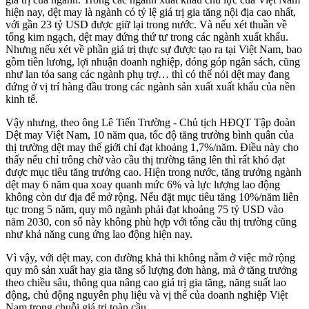
hiện nay, dệt may là ngành có tỷ lệ giá trị gia tăng nội địa cao nhất,
với gần 23 tỷ USD được giữ lại trong nước. Và nếu xét thuần về
tổng kim ngạch, dệt may đứng thứ tư trong các ngành xuất khẩu.
Nhưng nếu xét về phần giá trị thực sự được tạo ra tại Việt Nam, bao
gồm tiền lương, lợi nhuận doanh nghiệp, đóng góp ngân sách, cũng
như lan tỏa sang các ngành phụ trợ… thì có thể nói dệt may đang
đứng ở vị trí hàng đầu trong các ngành sản xuất xuất khẩu của nền
kinh tế.
Vậy nhưng, theo ông Lê Tiến Trường - Chủ tịch HĐQT Tập đoàn
Dệt may Việt Nam, 10 năm qua, tốc độ tăng trưởng bình quân của
thị trường dệt may thế giới chỉ đạt khoảng 1,7%/năm. Điều này cho
thấy nếu chỉ trông chờ vào cầu thị trường tăng lên thì rất khó đạt
được mục tiêu tăng trưởng cao. Hiện trong nước, tăng trưởng ngành
dệt may 6 năm qua xoay quanh mức 6% và lực lượng lao động
không còn dư địa để mở rộng. Nếu đặt mục tiêu tăng 10%/năm liên
tục trong 5 năm, quy mô ngành phải đạt khoảng 75 tỷ USD vào
năm 2030, con số này không phù hợp với tổng cầu thị trường cũng
như khả năng cung ứng lao động hiện nay.
Vì vậy, với dệt may, con đường khả thi không nằm ở việc mở rộng
quy mô sản xuất hay gia tăng số lượng đơn hàng, mà ở tăng trưởng
theo chiều sâu, thông qua nâng cao giá trị gia tăng, năng suất lao
động, chủ động nguyên phụ liệu và vị thế của doanh nghiệp Việt
Nam trong chuỗi giá trị toàn cầu.