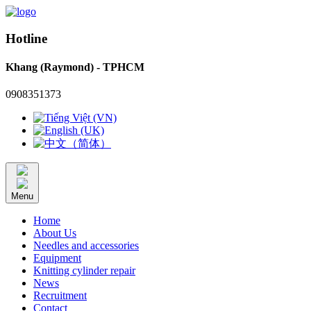
Hotline
Khang (Raymond) - TPHCM
0908351373
Menu
Home
About Us
Needles and accessories
Equipment
Knitting cylinder repair
News
Recruitment
Contact