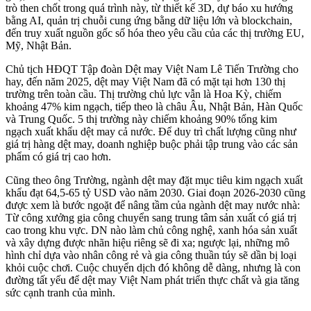
trò then chốt trong quá trình này, từ thiết kế 3D, dự báo xu hướng
bằng AI, quản trị chuỗi cung ứng bằng dữ liệu lớn và blockchain,
đến truy xuất nguồn gốc số hóa theo yêu cầu của các thị trường EU,
Mỹ, Nhật Bản.
Chủ tịch HĐQT Tập đoàn Dệt may Việt Nam Lê Tiến Trường cho
hay, đến năm 2025, dệt may Việt Nam đã có mặt tại hơn 130 thị
trường trên toàn cầu. Thị trường chủ lực vẫn là Hoa Kỳ, chiếm
khoảng 47% kim ngạch, tiếp theo là châu Âu, Nhật Bản, Hàn Quốc
và Trung Quốc. 5 thị trường này chiếm khoảng 90% tổng kim
ngạch xuất khẩu dệt may cả nước. Để duy trì chất lượng cũng như
giá trị hàng dệt may, doanh nghiệp buộc phải tập trung vào các sản
phẩm có giá trị cao hơn.
Cũng theo ông Trường, ngành dệt may đặt mục tiêu kim ngạch xuất
khẩu đạt 64,5-65 tỷ USD vào năm 2030. Giai đoạn 2026-2030 cũng
được xem là bước ngoặt để nâng tầm của ngành dệt may nước nhà:
Từ công xưởng gia công chuyển sang trung tâm sản xuất có giá trị
cao trong khu vực. DN nào làm chủ công nghệ, xanh hóa sản xuất
và xây dựng được nhãn hiệu riêng sẽ đi xa; ngược lại, những mô
hình chỉ dựa vào nhân công rẻ và gia công thuần túy sẽ dần bị loại
khỏi cuộc chơi. Cuộc chuyển dịch đó không dễ dàng, nhưng là con
đường tất yếu để dệt may Việt Nam phát triển thực chất và gia tăng
sức cạnh tranh của mình.