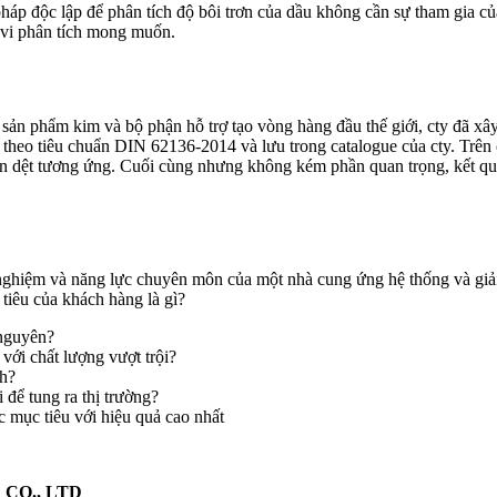
áp độc lập để phân tích độ bôi trơn của dầu không cần sự tham gia c
 vi phân tích mong muốn.
ản phẩm kim và bộ phận hỗ trợ tạo vòng hàng đầu thế giới, cty đã xây d
 theo tiêu chuẩn DIN 62136-2014 và lưu trong catalogue của cty. Trên 
ạn dệt tương ứng. Cuối cùng nhưng không kém phần quan trọng, kết quả p
ghiệm và năng lực chuyên môn của một nhà cung ứng hệ thống và giải
iêu của khách hàng là gì?
 nguyên?
ới chất lượng vượt trội?
nh?
để tung ra thị trường?
 mục tiêu với hiệu quả cao nhất
CO., LTD