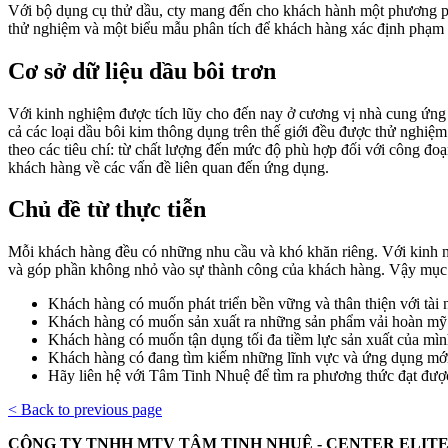
Với bộ dụng cụ thử dầu, cty mang đến cho khách hành một phương ph
thử nghiệm và một biểu mẫu phân tích để khách hàng xác định phạm
Cơ sở dữ liệu dầu bôi trơn
Với kinh nghiệm được tích lũy cho đến nay ở cương vị nhà cung ứng s
cả các loại dầu bôi kim thông dụng trên thế giới đều được thử nghiệm
theo các tiêu chí: từ chất lượng đến mức độ phù hợp đối với công đo
khách hàng về các vấn đề liên quan đến ứng dụng.
Chủ đề từ thực tiễn
Mỗi khách hàng đều có những nhu cầu và khó khăn riêng. Với kinh n
và góp phần không nhỏ vào sự thành công của khách hàng. Vậy mục t
Khách hàng có muốn phát triển bền vững và thân thiện với tài
Khách hàng có muốn sản xuất ra những sản phẩm vải hoàn mỹ v
Khách hàng có muốn tận dụng tối đa tiềm lực sản xuất của mì
Khách hàng có đang tìm kiếm những lĩnh vực và ứng dụng mới 
Hãy liên hệ với Tâm Tinh Nhuệ để tìm ra phương thức đạt được
< Back to previous page
CÔNG TY TNHH MTV TÂM TINH NHUỆ - CENTER ELITE 