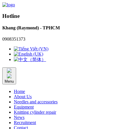
Hotline
Khang (Raymond) - TPHCM
0908351373
Menu
Home
About Us
Needles and accessories
Equipment
Knitting cylinder repair
News
Recruitment
Contact