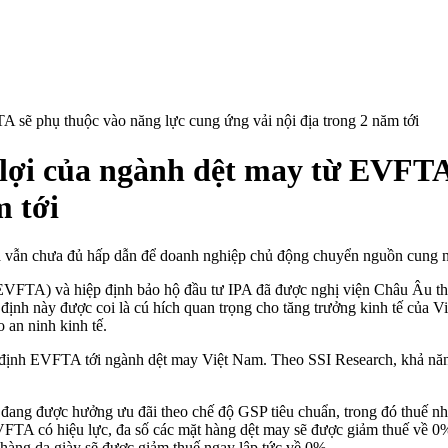
 sẽ phụ thuộc vào năng lực cung ứng vải nội địa trong 2 năm tới
lợi của ngành dệt may từ EVFTA 
m tới
 vẫn chưa đủ hấp dẫn để doanh nghiệp chủ động chuyển nguồn cung ng
VFTA) và hiệp định bảo hộ đầu tư IPA đã được nghị viện Châu Âu th
định này được coi là cú hích quan trọng cho tăng trưởng kinh tế của V
 an ninh kinh tế.
p định EVFTA tới ngành dệt may Việt Nam. Theo SSI Research, khả nă
ang được hưởng ưu đãi theo chế độ GSP tiêu chuẩn, trong đó thuế nh
FTA có hiệu lực, đa số các mặt hàng dệt may sẽ được giảm thuế về 0%
 hàng da giày sẽ được giảm thuế ngay lập tức về 0%.