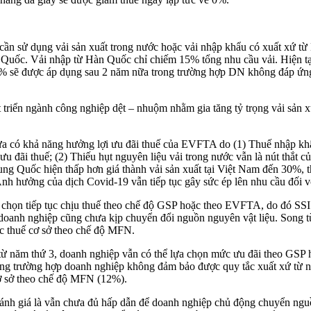
n sử dụng vải sản xuất trong nước hoặc vải nhập khẩu có xuất xứ từ 
uốc. Vải nhập từ Hàn Quốc chỉ chiếm 15% tổng nhu cầu vải. Hiện tại,
% sẽ được áp dụng sau 2 năm nữa trong trường hợp DN không đáp ứn
triển ngành công nghiệp dệt – nhuộm nhằm gia tăng tỷ trọng vải sản x
a có khả năng hưởng lợi ưu đãi thuế của EVFTA do (1) Thuế nhập khẩu
u đãi thuế; (2) Thiếu hụt nguyên liệu vải trong nước vẫn là nút thắt 
ung Quốc hiện thấp hơn giá thành vải sản xuất tại Việt Nam đến 30%, 
 Ảnh hưởng của dịch Covid-19 vẫn tiếp tục gây sức ép lên nhu cầu đối v
 chọn tiếp tục chịu thuế theo chế độ GSP hoặc theo EVFTA, do đó SSI 
anh nghiệp cũng chưa kịp chuyển đổi nguồn nguyên vật liệu. Song từ
c thuế cơ sở theo chế độ MFN.
kể từ năm thứ 3, doanh nghiệp vẫn có thể lựa chọn mức ưu đãi theo G
ng trường hợp doanh nghiệp không đảm bảo được quy tắc xuất xứ từ nă
ơ sở theo chế độ MFN (12%).
nh giá là vẫn chưa đủ hấp dẫn để doanh nghiệp chủ động chuyển nguồn