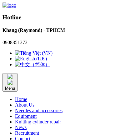
Hotline
Khang (Raymond) - TPHCM
0908351373
Menu
Home
About Us
Needles and accessories
Equipment
Knitting cylinder repair
News
Recruitment
Contact