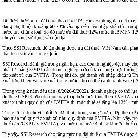
Để được hưởng ưu đãi thuế theo EVFTA, các doanh nghiệp dệt may cầ
đang phụ thuộc khoảng 60-70% vào nguyên liệu nhập khẩu từ Trung Q
nước tùy chủng loại, do đó mức ưu đãi thuế 12% (mức thuế MFN 12
chuyển sang sử dụng vải nội địa.
Theo SSI Research, để tận dụng được ưu đãi thuế, Việt Nam cần phát 
thành so với vải Trung Quốc.
SSI Research đánh giá trong ngắn hạn, các doanh nghiệp dệt may chư
phải từ tháng 8/2021 các doanh nghiệp mới có khả năng được hưởng ư
tắc xuất xứ của EVFTA. Trong khi đó, giá thành vải nhập khẩu từ Tr
xuất lớn, khiến vải sản xuất trong nước khó có thể cạnh tranh và (3)
Trong vòng 2 năm đầu tiên (8/2020-8/2022), doanh nghiệp có thể lựa
độ thuế GSP (9,6%) do mức này thấp hơn mức thuế theo EVFTA và do
xuất xứ như quy định của EVFTA thì mức thuế sẽ tăng lên 12% - mứ
Trong lộ trình chuyển đổi ưu đãi thuế, trong vòng 5 năm tiếp theo 
bảo tuân thủ quy tắc xuất xứ như quy định của EVFTA. Như vậy, tro
thuế nào (GSP hay EVFTA), và mức thuế mặc định sẽ là mức thuế c
Tuy vậy, SSI Research cho rằng mức ưu đãi thuế của EVFTA được đá