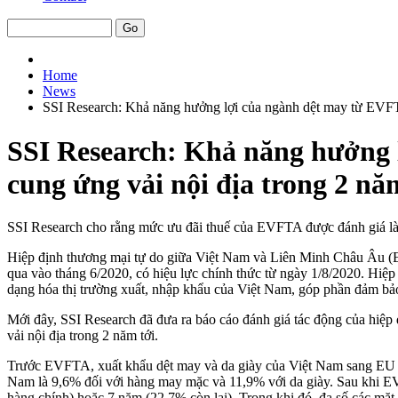
Home
News
SSI Research: Khả năng hưởng lợi của ngành dệt may từ EVFTA
SSI Research: Khả năng hưởng 
cung ứng vải nội địa trong 2 nă
SSI Research cho rằng mức ưu đãi thuế của EVFTA được đánh giá là
Hiệp định thương mại tự do giữa Việt Nam và Liên Minh Châu Âu (E
qua vào tháng 6/2020, có hiệu lực chính thức từ ngày 1/8/2020. Hiệp 
dạng hóa thị trường xuất, nhập khẩu của Việt Nam, góp phần đảm bảo
Mới đây, SSI Research đã đưa ra báo cáo đánh giá tác động của hiệ
vải nội địa trong 2 năm tới.
Trước EVFTA, xuất khẩu dệt may và da giày của Việt Nam sang EU đ
Nam là 9,6% đối với hàng may mặc và 11,9% với da giày. Sau khi EV
hàng chính) hoặc 7 năm (22,7% còn lại). Trong khi đó, đa số các mặt