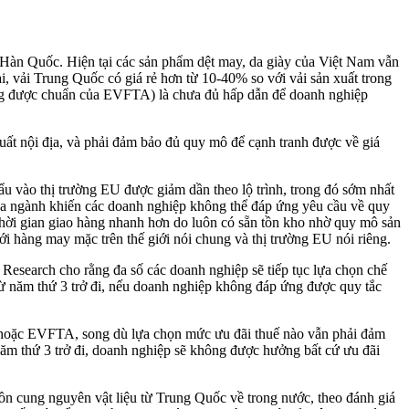
Hàn Quốc. Hiện tại các sản phẩm dệt may, da giày của Việt Nam vẫn
 vải Trung Quốc có giá rẻ hơn từ 10-40% so với vải sản xuất trong
g được chuẩn của EVFTA) là chưa đủ hấp dẫn để doanh nghiệp
uất nội địa, và phải đảm bảo đủ quy mô để cạnh tranh được về giá
 vào thị trường EU được giảm dần theo lộ trình, trong đó sớm nhất
của ngành khiến các doanh nghiệp không thể đáp ứng yêu cầu về quy
thời gian giao hàng nhanh hơn do luôn có sẵn tồn kho nhờ quy mô sản
ới hàng may mặc trên thế giới nói chung và thị trường EU nói riêng.
Research cho rằng đa số các doanh nghiệp sẽ tiếp tục lựa chọn chế
 năm thứ 3 trở đi, nếu doanh nghiệp không đáp ứng được quy tắc
SP hoặc EVFTA, song dù lựa chọn mức ưu đãi thuế nào vẫn phải đảm
m thứ 3 trở đi, doanh nghiệp sẽ không được hưởng bất cứ ưu đãi
 cung nguyên vật liệu từ Trung Quốc về trong nước, theo đánh giá