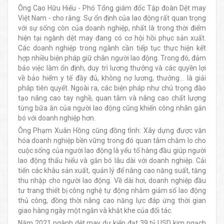
Ông Cao Hữu Hiếu - Phó Tổng giám đốc Tập đoàn Dệt may
Việt Nam - cho rằng: Sự ổn định của lao động rất quan trọng
với sự sống còn của doanh nghiệp, nhất là trong thời điểm
hiện tại ngành dệt may đang có cơ hội hồi phục sản xuất.
Các doanh nghiệp trong ngành cần tiếp tục thực hiện kết
hợp nhiều biện pháp giữ chân người lao động. Trong đó, đảm
bảo việc làm ổn định, duy trì lương thưởng và các quyền lợi
về bảo hiểm y tế đầy đủ, không nợ lương, thưởng… là giải
pháp tiên quyết. Ngoài ra, các biện pháp như chú trọng đào
tạo nâng cao tay nghề, quan tâm và nâng cao chất lượng
từng bữa ăn của người lao động cũng khiến công nhân gắn
bó với doanh nghiệp hơn.
Ông Phạm Xuân Hồng cũng đồng tình: Xây dựng được văn
hóa doanh nghiệp bền vững trong đó quan tâm chăm lo cho
cuộc sống của người lao động là yếu tố hàng đầu giúp người
lao động thấu hiểu và gắn bó lâu dài với doanh nghiệp. Cải
tiến các khâu sản xuất, quản lý để nâng cao năng suất, tăng
thu nhập cho người lao động. Về dài hơi, doanh nghiệp đầu
tư trang thiết bị công nghệ tự động nhằm giảm số lao động
thủ công, đồng thời nâng cao năng lực đáp ứng thời gian
giao hàng ngày một ngắn và khắt khe của đối tác.
Năm 2021 ngành dệt may dự kiến đạt 39 tỷ USD kim ngạch