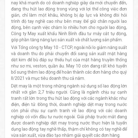
nay khá mạnh do có doanh nghiệp giày da mới chuyển đến,
đang thu hút lao động trong vùng với lợi thế công việc đơn
giản, chỉ làm một khâu, không bị áp lực và không đòi hỏi
trình độ tay nghề cao như bên may. Để giữ chân người lao
động, bên cạnh việc chăm lo nhiều hơn cho người lao động,
Công ty May xuất khẩu Ninh Bình đầu tư máy cắt tự động,
góp phần tăng năng lực sản xuất và chất lượng sản phẩm.
Với Tổng công ty May 10 - CTCP, ngoài nỗi lo giảm năng suất
và doanh thu do phải chuyển đổi sang sản xuất mặt hàng
dệt kim để bù đắp sự thiếu hụt của mặt hàng truyền thống
như sơ mi, veston, quần âu. May 10 còn đang rất khó tuyển
bổ sung thêm lao động để hoàn thành các đơn hàng cho quý
II/2021 và mục tiêu doanh thu cả năm.
Dệt may là một trong những ngành sử dụng số lao động lớn
nhất với gần 2,7 triệu người. Cũng là ngành chịu sự cạnh
tranh rất lớn trong thu hút lao động với các ngành khác như
điện, điện tử. Đồng thời, doanh nghiệp dệt may trong nước
còn phải chịu sự cạnh tranh về lao động với các doanh
nghiệp có vốn đầu tư nước ngoài. Giải pháp trước mắt đang
được doanh nghiệp dệt may trong nước thực hiện là tuyển
dụng lao động tay nghề thấp, thậm chí không có tay nghề để
vừa sản xuất, vừa đào tạo nhằm giải quyết các đơn hàng.