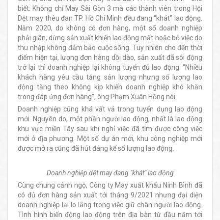
biết: Không chỉ May Sài Gòn 3 mà các thành viên trong Hội
Dệt may thêu đan TP. Hồ Chí Minh đều đang “khát” lao động.
Năm 2020, do không có đơn hàng, một số doanh nghiệp
phải giãn, dừng sản xuất khiến lao động mất hoặc bỏ việc do
thu nhập không đảm bảo cuộc sống. Tuy nhiên cho đến thời
điểm hiện tại, lượng đơn hàng dồi dào, sản xuất đã sôi động
trở lại thì doanh nghiệp lại không tuyển đủ lao động. “Nhiều
khách hàng yêu cầu tăng sản lượng nhưng số lượng lao
động tăng theo không kịp khiến doanh nghiệp khó khăn
trong đáp ứng đơn hàng”, ông Phạm Xuân Hồng nói.
Doanh nghiệp cũng khá vất vả trong tuyển dụng lao động
mới. Nguyên do, một phần người lao động, nhất là lao động
khu vực miền Tây sau khi nghỉ việc đã tìm được công việc
mới ở địa phương. Một số dự án mới, khu công nghiệp mới
được mở ra cũng đã hút đáng kể số lượng lao động.
Doanh nghiệp dệt may đang "khát" lao động
Cùng chung cảnh ngộ, Công ty May xuất khẩu Ninh Bình đã
có đủ đơn hàng sản xuất tới tháng 9/2021 nhưng đại diện
doanh nghiệp lại lo lắng trong việc giữ chân người lao động.
Tình hình biến động lao động trên địa bàn từ đầu năm tới