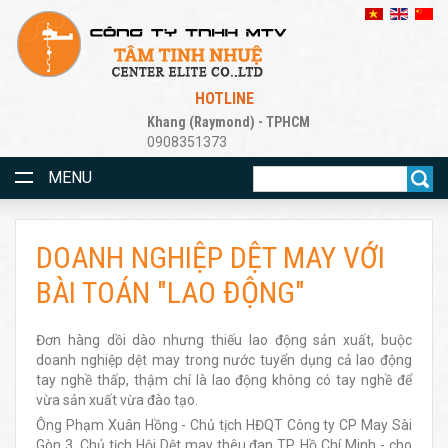
HOTLINE
Khang (Raymond) - TPHCM
0908351373
MENU
DOANH NGHIỆP DỆT MAY VỚI
BÀI TOÁN "LAO ĐỘNG"
Đơn hàng dồi dào nhưng thiếu lao động sản xuất, buộc
doanh nghiệp dệt may trong nước tuyển dụng cả lao động
tay nghề thấp, thậm chí là lao động không có tay nghề để
vừa sản xuất vừa đào tạo.
Ông Phạm Xuân Hồng - Chủ tịch HĐQT Công ty CP May Sài
Gòn 3, Chủ tịch Hội Dệt may thêu đan TP. Hồ Chí Minh - cho