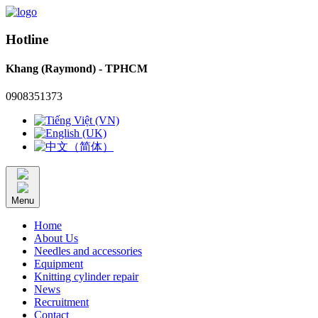
Hotline
Khang (Raymond) - TPHCM
0908351373
Menu
Home
About Us
Needles and accessories
Equipment
Knitting cylinder repair
News
Recruitment
Contact