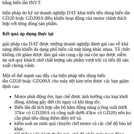
bằng biến tần INVT.
biện pháp do kỹ sư doanh nghiệp DAT khai triển tiêu dùng biến tần
GD20 hoặc GD200A điều khiển hoạt động của motor chính thích
hợp với từng dòng sản phẩm.
Kết quả áp dụng thực tại
giải pháp của DAT được những doanh nghiệp đánh giá cao về khả
năng điều khiển đa dạng phổ biến cái mặt hàng khác nhau. Tổ chức
không chỉ giảm được tầm giá sản cung cấp mà còn tạo được niềm
tin nơi quý khách nhờ chất lượng sản phẩm vượt trội và tiến độ sản
xuất chóng vánh.
Một số thế mạnh sau đây của biện pháp tiêu dùng biến
tần GD20 hoặc GD200A cho máy dệt kim tròn được các bạn giám
định cao:
Motor phát động êm, hạn chế được ảnh hưởng của loại khởi
động, không gây đứt chỉ ngay cả khi tăng tốc.
Biến tần đã tích hợp sẵn bộ hãm động năng (công suất dưới
37kw có GD200A và công suất dưới 45kw có GD20) nên ko
cần phải tiêu dùng thêm điện trở xả.
kiểm soát an ninh quá chuyên chở motor và các chế độ bảo kê
khác.