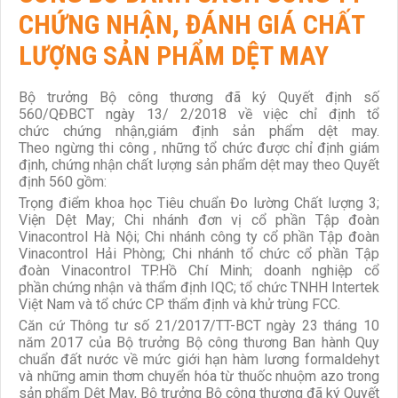
CHỨNG NHẬN, ĐÁNH GIÁ CHẤT
LƯỢNG SẢN PHẨM DỆT MAY
Bộ trưởng Bộ công thương đã ký Quyết định số
560/QĐBCT ngày 13/ 2/2018 về việc chỉ định tổ
chức chứng nhận,giám định sản phẩm dệt may.
Theo ngừng thi công , những tổ chức được chỉ định giám
định, chứng nhận chất lượng sản phẩm dệt may theo Quyết
định 560 gồm:
Trọng điểm khoa học Tiêu chuẩn Đo lường Chất lượng 3;
Viện Dệt May; Chi nhánh đơn vị cổ phần Tập đoàn
Vinacontrol Hà Nội; Chi nhánh công ty cổ phần Tập đoàn
Vinacontrol Hải Phòng; Chi nhánh tổ chức cổ phần Tập
đoàn Vinacontrol TP.Hồ Chí Minh; doanh nghiệp cổ
phần chứng nhận và thẩm định IQC; tổ chức TNHH Intertek
Việt Nam và tổ chức CP thẩm định và khử trùng FCC.
Căn cứ Thông tư số 21/2017/TT-BCT ngày 23 tháng 10
năm 2017 của Bộ trưởng Bộ công thương Ban hành Quy
chuẩn đất nước về mức giới hạn hàm lương formaldehyt
và những amin thơm chuyển hóa từ thuốc nhuộm azo trong
sản phẩm Dệt May, Bộ trưởng Bộ công thương đã ký Quyết