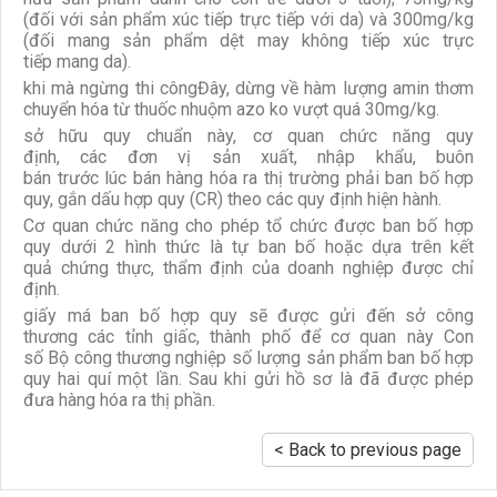
(đối với sản phẩm xúc tiếp trực tiếp với da) và 300mg/kg
(đối mang sản phẩm dệt may không tiếp xúc trực
tiếp mang da).
khi mà ngừng thi côngĐây, dừng về hàm lượng amin thơm
chuyển hóa từ thuốc nhuộm azo ko vượt quá 30mg/kg.
sở hữu quy chuẩn này, cơ quan chức năng quy
định, các đơn vị sản xuất, nhập khẩu, buôn
bán trước lúc bán hàng hóa ra thị trường phải ban bố hợp
quy, gắn dấu hợp quy (CR) theo các quy định hiện hành.
Cơ quan chức năng cho phép tổ chức được ban bố hợp
quy dưới 2 hình thức là tự ban bố hoặc dựa trên kết
quả chứng thực, thẩm định của doanh nghiệp được chỉ
định.
giấy má ban bố hợp quy sẽ được gửi đến sở công
thương các tỉnh giấc, thành phố để cơ quan này Con
số Bộ công thương nghiệp số lượng sản phẩm ban bố hợp
quy hai quí một lần. Sau khi gửi hồ sơ là đã được phép
đưa hàng hóa ra thị phần.
< Back to previous page