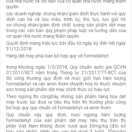
của nhà nước và chỉ dẫn của cơ quan nhà nước mang thẩm
quyền.
các doanh nghiệp chứng nhận/giám định thực hành với quy
định can hệ về lưu mẫu; trình tự, thủ tục, lưu giữ hồ
sơ chứng nhận/giám định chất lượng sản phẩm dệt may
trong các văn bản quy phạm pháp luật và hướng dẫn của
cơ quan nhà nước mang thẩm quyền.
Quyết định mang hiệu lực bắt đầu từ ngày ký đến hết ngày
31/12/2018.
Hàng dệt may phải ban bố hợp quy về formaldehyt
trong khoảng ngày 1/5/2018, Quy chuẩn quốc gia QCVN
01:2017/BCT nằm trong Thông tư 21/2017/TT-BCT của
Bộ công thương quy định về mức giới hạn hàm lượng
formaldehyt và các amin thơm chuyển hóa từ thuốc nhuộm
azo trong sản phẩm dệt may chính thức có hiệu lực.
Theo ngừng thi côngĐây, những sản phẩm hàng hóa dệt
may trước lúc đưa ra tiêu thụ trên thị trường phải công
bố hợp quy quy chuẩn về formaldehyt và amin thơm.
Quy chuẩn này quy định, mức ngừng hàm lượng
formaldehyt của sản phẩm dệt may tiêu thụ trên thị
phần Việt Nam không được vượt quá 30mg/kg (đối sở
hữu sản phẩm dành cho con trẻ dưới 3 tuổi); 75mg/kg