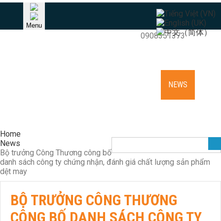
HOTLINE
Menu
Khang (Raymond) - TPHCM
0908351373
HOME
ABOUT US
NEEDLES AND ACCESSORIES
EQUIPMENT
KNITTING CYLINDER REPAIR
NEWS
RECRUITMENT
CONTACT
Home
News
Bộ trưởng Công Thương công bố
danh sách công ty chứng nhận, đánh giá chất lượng sản phẩm
dệt may
BỘ TRƯỞNG CÔNG THƯƠNG
CÔNG BỐ DANH SÁCH CÔNG TY