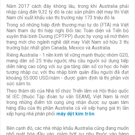
Năm 2017 cách đây không lâu, trong khi Australia phải
nhập cảng đến 9,32 tỷ đô la các sản phẩm dệt may thì Việt
Nam chỉ xuất khẩu vào thị trường này 173 triệu đô la.
Trong số những hiệp định thương mại tự do (FTA) mà Việt
Nam tham dự thì hiệp nghị Đối tác Toàn diện và Tiến bộ
xuyên thái bình Dương (CPTPP) được hy vọng sẽ mở thêm
trang mới cho ngành nghề dệt may Việt Nam sở hữu 3 thị
trường bậc nhất gồm Canada, Mexico và Australia.
Riêng Australia - 1 nền kinh tế vững mạnh thuộc nhóm G20,
mang dân số 25 triệu người; nhu cầu người sử dụng tiếp
diễn nâng cao cộng với sự gia tăng dân số cơ học do hiện
tượng nhập cư; với thu nhập bình quân đầu người đã đạt
khoảng 55.000 USD/năm - được giám định là thị phần với
sức sắm to.
Theo thăm dò của Nhà tổ chức Triển lãm và Hội thảo quốc
tế IEC (thuộc Tập đoàn tư vấn SEAM), Việt Nam là một
trong những điểm tới cung ứng nhận được sự quan tâm
hàng đầu của thị phần Australia cả về xếp hạng giá trị lẫn
xếp hạng nhà phân phối
máy dệt kim tròn
Bên cạnh đó, các nhà nhập khẩu Australia cũng đang muốn
phổ quát hóa đầu vào, giảm bớt sự phụ thuộc vào hàng