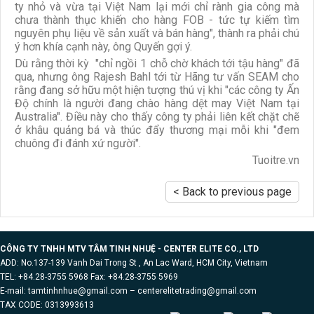
ty nhỏ và vừa tại Việt Nam lại mới chỉ rành gia công mà
chưa thành thục khiến cho hàng FOB - tức tự kiếm tìm
nguyên phụ liệu về sản xuất và bán hàng", thành ra phải chú
ý hơn khía cạnh này, ông Quyến gợi ý.
Dù rằng thời kỳ "chỉ ngồi 1 chỗ chờ khách tới tậu hàng" đã
qua, nhưng ông Rajesh Bahl tới từ Hãng tư vấn SEAM cho
rằng đang sở hữu một hiện tượng thú vị khi "các công ty Ấn
Độ chính là người đang chào hàng dệt may Việt Nam tại
Australia". Điều này cho thấy công ty phải liên kết chặt chẽ
ở khâu quảng bá và thúc đẩy thương mại mỗi khi "đem
chuông đi đánh xứ người".
Tuoitre.vn
< Back to previous page
CÔNG TY TNHH MTV TÂM TINH NHUỆ - CENTER ELITE CO., LTD
ADD: No.137-139 Vanh Dai Trong St , An Lac Ward, HCM City, Vietnam
TEL: +84.28-3755 5968 Fax: +84.28-3755 5969
E-mail: tamtinhnhue@gmail.com – centerelitetrading@gmail.com
TAX CODE: 0313993613