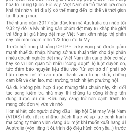
hóa từ Trung Quốc. Bởi vậy, Việt Nam đã trở thành lựa chọn
khả thi nhờ vị trí địa lý có thể mang đến lợi thế về thời gian
tải thương mại.
Thế nhưng năm 2017 gần đây, khi mà Australia du nhập tới
9,32 tỷ đô la Mỹ những sản phẩm dệt may từ khắp thế giới
thì tổng trị giá hàng dệt may Việt Nam xâm nhập thị phần
này chỉ mới chạm mốc 173 triệu đô la Mỹ.
Trước hết trong khoảng CPTPP là kỳ vọng sẽ được giảm
mạnh thuế du nhập. Nhưng sở hữu thuận tiện cho đại phần
nhiều doanh nghiệp dệt may Việt Nam tận dụng thời cơ này
hay ko vì liên quan tới nhiều "công đoạn": lệ luật duyên cớ,
tức đảm bảo nguyên liệu đầu vào "từ sợi trở đi" phải sở
hữu duyên cớ từ các nước thành viên trong khối; những
cam kết về cần lao, môi trường, trách nhiệm phường hội.
Gả dụ không phù hợp được những tiêu chuẩn này, khi đối
tác sang kiểm tra nhà máy thì chúng ta cũng không tận
dụng được ưu đãi. Điều này càng trở nên cạnh tranh to
mang các đơn vị vừa và nhỏ.
Hơn ai hết, các người đứng đầu Hiệp hội Dệt may Việt Nam
(VITAS) hiểu rất rõ những thách thức về áp lực cạnh tranh
mà công ty thành viên đang đối mặt khi muốn xuất hàng đi
Australia (vốn liếng ít ỏi, trình độ điều hành còn yếu…) trước