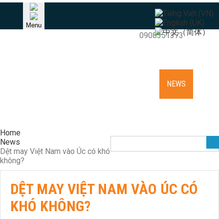
HOTLINE
Menu
Khang (Raymond) - TPHCM
0908351373
HOME
ABOUT US
NEEDLES AND ACCESSORIES
EQUIPMENT
KNITTING CYLINDER REPAIR
NEWS
RECRUITMENT
CONTACT
Home
News
Dệt may Việt Nam vào Úc có khó
không?
DỆT MAY VIỆT NAM VÀO ÚC CÓ
KHÓ KHÔNG?