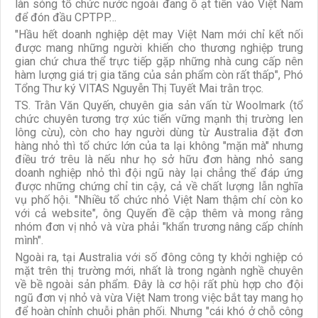
làn sóng tổ chức nước ngoài đang ồ ạt tiến vào Việt Nam
để đón đầu CPTPP…
"Hầu hết doanh nghiệp dệt may Việt Nam mới chỉ kết nối
được mang những người khiến cho thương nghiệp trung
gian chứ chưa thể trực tiếp gặp những nhà cung cấp nên
hàm lượng giá trị gia tăng của sản phẩm còn rất thấp", Phó
Tổng Thư ký VITAS Nguyễn Thị Tuyết Mai trằn trọc.
TS. Trằn Văn Quyến, chuyên gia sản vấn từ Woolmark (tổ
chức chuyên tương trợ xúc tiến vững mạnh thị trường len
lông cừu), còn cho hay người dùng từ Australia đặt đơn
hàng nhỏ thì tổ chức lớn của ta lại không "mặn mà" nhưng
điều trớ trêu là nếu như họ sở hữu đơn hàng nhỏ sang
doanh nghiệp nhỏ thì đội ngũ này lại chẳng thể đáp ứng
được những chứng chỉ tin cậy, cả về chất lượng lẫn nghĩa
vụ phố hội. "Nhiều tổ chức nhỏ Việt Nam thậm chí còn ko
với cả website", ông Quyến đề cập thêm và mong rằng
nhóm đơn vị nhỏ và vừa phải "khẩn trương nâng cấp chính
mình".
Ngoài ra, tại Australia với số đông công ty khởi nghiệp có
mặt trên thị trường mới, nhất là trong ngành nghề chuyên
về bề ngoài sản phẩm. Đây là cơ hội rất phù hợp cho đội
ngũ đơn vị nhỏ và vừa Việt Nam trong việc bắt tay mang họ
để hoàn chỉnh chuỗi phân phối. Nhưng "cái khó ở chỗ công