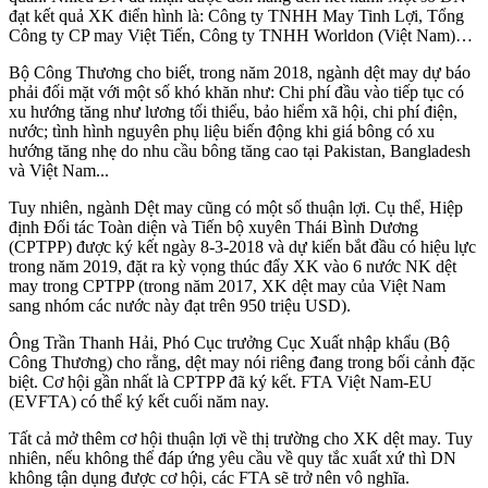
đạt kết quả XK điển hình là: Công ty TNHH May Tinh Lợi, Tổng
Công ty CP may Việt Tiến, Công ty TNHH Worldon (Việt Nam)…
Bộ Công Thương cho biết, trong năm 2018, ngành dệt may dự báo
phải đối mặt với một số khó khăn như: Chi phí đầu vào tiếp tục có
xu hướng tăng như lương tối thiểu, bảo hiểm xã hội, chi phí điện,
nước; tình hình nguyên phụ liệu biến động khi giá bông có xu
hướng tăng nhẹ do nhu cầu bông tăng cao tại Pakistan, Bangladesh
và Việt Nam...
Tuy nhiên, ngành Dệt may cũng có một số thuận lợi. Cụ thể, Hiệp
định Đối tác Toàn diện và Tiến bộ xuyên Thái Bình Dương
(CPTPP) được ký kết ngày 8-3-2018 và dự kiến bắt đầu có hiệu lực
trong năm 2019, đặt ra kỳ vọng thúc đẩy XK vào 6 nước NK dệt
may trong CPTPP (trong năm 2017, XK dệt may của Việt Nam
sang nhóm các nước này đạt trên 950 triệu USD).
Ông Trần Thanh Hải, Phó Cục trưởng Cục Xuất nhập khẩu (Bộ
Công Thương) cho rằng, dệt may nói riêng đang trong bối cảnh đặc
biệt. Cơ hội gần nhất là CPTPP đã ký kết. FTA Việt Nam-EU
(EVFTA) có thể ký kết cuối năm nay.
Tất cả mở thêm cơ hội thuận lợi về thị trường cho XK dệt may. Tuy
nhiên, nếu không thể đáp ứng yêu cầu về quy tắc xuất xứ thì DN
không tận dụng được cơ hội, các FTA sẽ trở nên vô nghĩa.