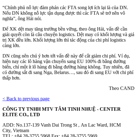
“Chính phủ nỗ lực đàm phán các FTA song lợi ích lại là của DN.
Nếu DN không nỗ lực tận dụng được thì các FTA sẽ trở nên vô
nghĩa”, ông Hải nói.
Để XK dệt may tăng trưởng bền vững, theo ông Hải, vấn đề cần
giải quyết còn là câu chuyện logistics. Dệt may có khối lượng và giá
trị XK đều lớn. Khối lượng lớn thì tác động của chi phí logistics
càng lớn.
DN cũng nên chú ý hơn tới vấn đề này để cắt giảm chi phí. Ví dụ,
hiện nay các lô hàng vận chuyển sang EU 100% đi bằng đường
biển, chỉ một ít lô hàng đi bằng đường hàng không. Tuy nhiên, đã
có đường sắt đi sang Nga, Belarus…, sau đó đi sang EU với chi phí
thấp hơn.
Theo CAND
< Back to previous page
CÔNG TY TNHH MTV TÂM TINH NHUỆ - CENTER
ELITE CO., LTD
ADD: No.137-139 Vanh Dai Trong St , An Lac Ward, HCM
City, Vietnam
TEL: +84.28-3755 5968 Fax: +84.28-3755 5969