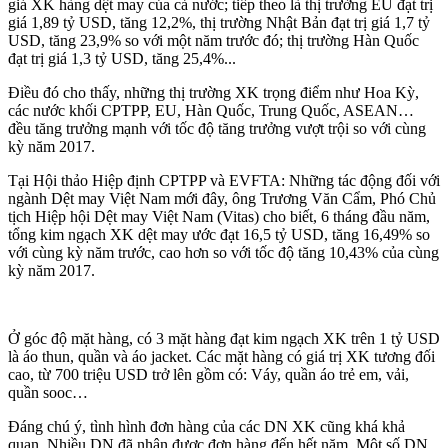
giá XK hàng dệt may của cả nước; tiếp theo là thị trường EU đạt trị
giá 1,89 tỷ USD, tăng 12,2%, thị trường Nhật Bản đạt trị giá 1,7 tỷ
USD, tăng 23,9% so với một năm trước đó; thị trường Hàn Quốc
đạt trị giá 1,3 tỷ USD, tăng 25,4%...
Điều đó cho thấy, những thị trường XK trọng điểm như Hoa Kỳ,
các nước khối CPTPP, EU, Hàn Quốc, Trung Quốc, ASEAN…
đều tăng trưởng mạnh với tốc độ tăng trưởng vượt trội so với cùng
kỳ năm 2017.
Tại Hội thảo Hiệp định CPTPP và EVFTA: Những tác động đối với
ngành Dệt may Việt Nam mới đây, ông Trương Văn Cẩm, Phó Chủ
tịch Hiệp hội Dệt may Việt Nam (Vitas) cho biết, 6 tháng đầu năm,
tổng kim ngạch XK dệt may ước đạt 16,5 tỷ USD, tăng 16,49% so
với cùng kỳ năm trước, cao hơn so với tốc độ tăng 10,43% của cùng
kỳ năm 2017.
Ở góc độ mặt hàng, có 3 mặt hàng đạt kim ngạch XK trên 1 tỷ USD
là áo thun, quần và áo jacket. Các mặt hàng có giá trị XK tương đối
cao, từ 700 triệu USD trở lên gồm có: Váy, quần áo trẻ em, vải,
quần sooc…
Đáng chú ý, tình hình đơn hàng của các DN XK cũng khá khả
quan. Nhiều DN đã nhận được đơn hàng đến hết năm. Một số DN