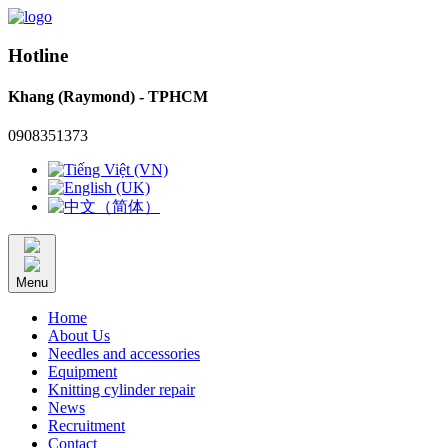
Hotline
Khang (Raymond) - TPHCM
0908351373
Menu
Home
About Us
Needles and accessories
Equipment
Knitting cylinder repair
News
Recruitment
Contact