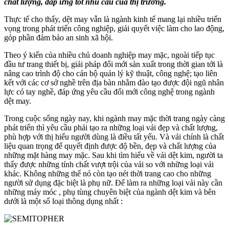
chất lượng, đáp ứng tốt nhu cầu của thị trường.
Thực tế cho thấy, dệt may vẫn là ngành kinh tế mang lại nhiều triển
vọng trong phát triển công nghiệp, giải quyết việc làm cho lao động,
góp phần đảm bảo an sinh xã hội.
Theo ý kiến của nhiều chủ doanh nghiệp may mặc, ngoài tiếp tục
đầu tư trang thiết bị, giải pháp đổi mới sản xuất trong thời gian tới là
nâng cao trình độ cho cán bộ quản lý kỹ thuật, công nghệ; tạo liên
kết với các cơ sở nghề trên địa bàn nhằm đào tạo được đội ngũ nhân
lực có tay nghề, đáp ứng yêu cầu đổi mới công nghệ trong ngành
dệt may.
Trong cuộc sống ngày nay, khi ngành may mặc thời trang ngày càng
phát triển thì yêu cầu phải tạo ra những loại vải đẹp và chất lượng,
phù hợp với thị hiếu người dùng là điều tất yếu. Và vải chính là chất
liệu quan trọng để quyết định được độ bền, đẹp và chất lượng của
những mặt hàng may mặc. Sau khi tìm hiểu về vải dệt kim, người ta
thấy được những tính chất vượt trội của vải so với những loại vải
khác. Không những thế nó còn tạo nét thời trang cao cho những
người sử dụng đặc biệt là phụ nữ. Để làm ra những loại vải này cần
những máy móc , phụ tùng chuyên biệt của ngành dệt kim và bên
dưới là một số loại thông dụng nhất :