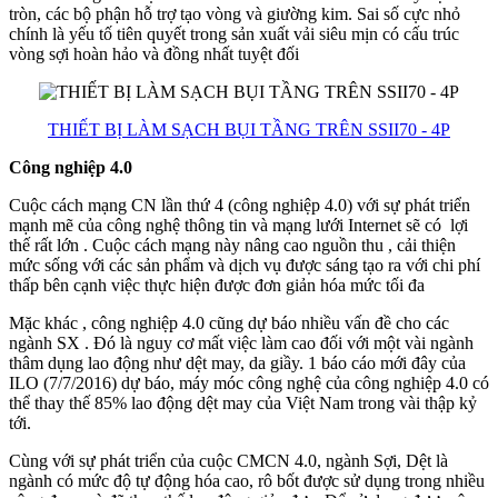
tròn, các bộ phận hỗ trợ tạo vòng và giường kim. Sai số cực nhỏ
chính là yếu tố tiên quyết trong sản xuất vải siêu mịn có cấu trúc
vòng sợi hoàn hảo và đồng nhất tuyệt đối
THIẾT BỊ LÀM SẠCH BỤI TẦNG TRÊN SSII70 - 4P
Công nghiệp 4.0
Cuộc cách mạng CN lần thứ 4 (công nghiệp 4.0) với sự phát triển
mạnh mẽ của công nghệ thông tin và mạng lưới Internet sẽ có lợi
thế rất lớn . Cuộc cách mạng này nâng cao nguồn thu , cải thiện
mức sống với các sản phẩm và dịch vụ được sáng tạo ra với chi phí
thấp bên cạnh việc thực hiện được đơn giản hóa mức tối đa
Mặc khác , công nghiệp 4.0 cũng dự báo nhiều vấn đề cho các
ngành SX . Đó là nguy cơ mất việc làm cao đối với một vài ngành
thâm dụng lao động như dệt may, da giầy. 1 báo cáo mới đây của
ILO (7/7/2016) dự báo, máy móc công nghệ của công nghiệp 4.0 có
thể thay thế 85% lao động dệt may của Việt Nam trong vài thập kỷ
tới.
Cùng với sự phát triển của cuộc CMCN 4.0, ngành Sợi, Dệt là
ngành có mức độ tự động hóa cao, rô bốt được sử dụng trong nhiều