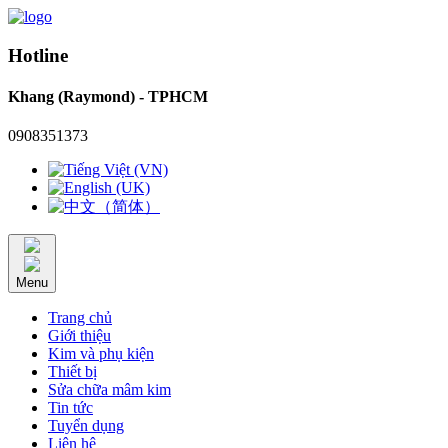
Hotline
Khang (Raymond) - TPHCM
0908351373
Menu
Trang chủ
Giới thiệu
Kim và phụ kiện
Thiết bị
Sửa chữa mâm kim
Tin tức
Tuyển dụng
Liên hệ