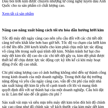
Dầu bôi trơn kim được chuyển nhượng từ công nghệ luyên dầu Anh
Quốc cho ra sản phẩm có chất lượng cao.
Xem tất cả sản phẩm
Nâng cao năng xuất bằng cách tối ưu hóa dẫn hướng lưỡi kim
Tốc độ máy dệt ngày càng cao nên yêu cầu đối với các chi tiết dệt
càng trở nên khắt khe hơn bao giờ hết. Tốc độ va chạm của lưỡi kim
có thể lên đến 200 km/h khiến cho kim phải chịu một lực tác động
vô cùng lớn trong suốt quá trình dệt kim. Nhằm tránh hư hại cho
máy dệt kim tốc độ cao do các chi tiết dệt gây ra, kim dệt phải được
thiết kế để chịu được lực tác động cực kỳ lớn kể cả khi máy hoạt
động ở tốc độ cao nhất.
Chi phí năng lượng cao có ảnh hưởng không nhỏ đến sự thành công
trong kinh doanh của một doanh nghiệp. Trong thời đại thị trường
năng động và yêu cầu ngày càng cao, vấn đề chi phí của một nhà
sản xuất hàng dệt kim là yếu tố cạnh tranh cốt lõi và mang tính
quyết định đối với sự thành bại của một doanh nghiệp. Câu hỏi đặt
ra là: Làm thế nào để cắt giảm chi phí ?
Sản xuất vải mịn và siêu mịn trên máy dệt kim tròn đòi hỏi độ chính
xác cao cũng như độ chính xác về kích thước của kim máy dệt kim