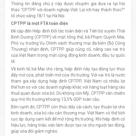
Thông tin đáng chú ý này được chuyên gia đưa ra tại hội
thảo "CPTPP với doanh nghiệp Việt: Lợi ích hay thách thức?"
tổ chức sáng 18/1 tại Hà Nội.
CPTPP là một FTA toàn diện
Đề cập đến Hiệp định Đối tác toàn diện và Tiến bộ xuyên Thái
Bình Dương (CPTPP) về mặt tổng thể, bà Phạm Quỳnh Mai,
Phó vụ trưởng Vụ Chính sách thương mại đa biên (Bộ Công
Thương) nhận định, CPTPP giúp củng cố, nâng cao vai trò
của Việt Nam trong mắt cộng đồng kinh doanh, đầu tư quốc
tế.
Về kinh tế, bà Mai cho rằng, hiệp định này tạo động lực thúc
đẩy mở cửa, phát triển mở cửa thị trường. Với vai trò là nước
tham gia xây dựng hiệp định CPTPP, Việt Nam có nhiều lợi
thế hơn so với các doanh nghiệp khác với hàng loạt hàng rào
thuế quan được xóa bỏ. Dù không còn Mỹ, CPTPP vẫn chiếm
quy mô thị trường khoảng 13,5% GDP toàn cầu.
Bên cạnh đó, CPTPP còn thúc đẩy cải cách, tạo thuận lợi cho
kinh doanh, xóa bỏ rào cản thương mại. Việt Nam có thể tích
cực áp dụng cam kết để mở rộng thị trường. Khi hiệp định có
hiệu lực, hàng triệu việc làm được tạo ra cho người lao động,
giúp xóa đói giảm nghèo.