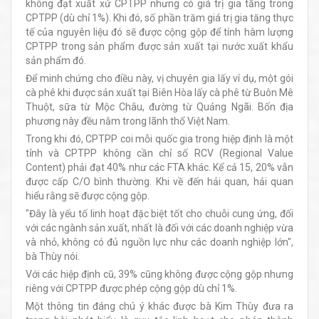
không đạt xuất xứ CPTPP nhưng có giá trị gia tăng trong
CPTPP (dù chỉ 1%). Khi đó, số phần trăm giá trị gia tăng thực
tế của nguyên liệu đó sẽ được cộng gộp để tính hàm lượng
CPTPP trong sản phẩm được sản xuất tại nước xuất khẩu
sản phẩm đó.
Để minh chứng cho điều này, vị chuyên gia lấy ví dụ, một gói
cà phê khi được sản xuất tại Biên Hòa lấy cà phê từ Buôn Mê
Thuột, sữa từ Mộc Châu, đường từ Quảng Ngãi. Bốn địa
phương này đều nằm trong lãnh thổ Việt Nam.
Trong khi đó, CPTPP coi mỗi quốc gia trong hiệp định là một
tỉnh và CPTPP không cần chỉ số RCV (Regional Value
Content) phải đạt 40% như các FTA khác. Kể cả 15, 20% vẫn
được cấp C/O bình thường. Khi về đến hải quan, hải quan
hiểu rằng sẽ được cộng gộp.
"Đây là yếu tố linh hoạt đặc biệt tốt cho chuỗi cung ứng, đối
với các ngành sản xuất, nhất là đối với các doanh nghiệp vừa
và nhỏ, không có đủ nguồn lực như các doanh nghiệp lớn",
bà Thùy nói.
Với các hiệp định cũ, 39% cũng không được cộng gộp nhưng
riêng với CPTPP được phép cộng gộp dù chỉ 1%.
Một thông tin đáng chú ý khác được bà Kim Thùy đưa ra