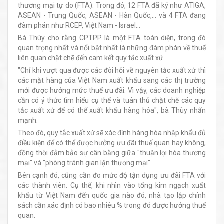
thương mại tự do (FTA). Trong đó, 12 FTA đã ký như ATIGA,
ASEAN - Trung Quốc, ASEAN - Hàn Quốc,... và 4 FTA đang
đàm phán như RCEP, Việt Nam - Israel...
Bà Thùy cho rằng CPTPP là một FTA toàn diện, trong đó
quan trọng nhất và nổi bật nhất là những đàm phán về thuế
liên quan chặt chẽ đến cam kết quy tắc xuất xứ.
"Chỉ khi vượt qua được các đòi hỏi về nguyên tắc xuất xứ thì
các mặt hàng của Việt Nam xuất khẩu sang các thị trường
mới được hưởng mức thuế ưu đãi. Vì vậy, các doanh nghiệp
cần có ý thức tìm hiểu cụ thể và tuân thủ chặt chẽ các quy
tắc xuất xứ để có thể xuất khẩu hàng hóa", bà Thùy nhấn
mạnh.
Theo đó, quy tắc xuất xứ sẽ xác định hàng hóa nhập khẩu đủ
điều kiện để có thể được hưởng ưu đãi thuế quan hay không,
đồng thời đảm bảo sự cân bằng giữa "thuận lợi hóa thương
mại" và "phòng tránh gian lận thương mại".
Bên cạnh đó, cũng cần đo mức độ tận dụng ưu đãi FTA với
các thành viên. Cụ thể, khi nhìn vào tổng kim ngạch xuất
khẩu từ Việt Nam đến quốc gia nào đó, nhà tạo lập chính
sách cần xác định có bao nhiêu % trong đó được hưởng thuế
quan.