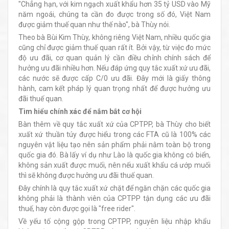
"Chẳng hạn, với kim ngạch xuất khẩu hơn 35 tỷ USD vào Mỹ
năm ngoái, chúng ta cần đo được trong số đó, Việt Nam
được giảm thuế quan như thế nào", bà Thùy nói.
Theo bà Bùi Kim Thùy, không riêng Việt Nam, nhiều quốc gia
cũng chỉ được giảm thuế quan rất ít. Bởi vậy, từ việc đo mức
độ ưu đãi, cơ quan quản lý cần điều chỉnh chính sách để
hưởng ưu đãi nhiều hơn. Nếu đáp ứng quy tắc xuất xứ ưu đãi,
các nước sẽ được cấp C/0 ưu đãi. Đây mới là giấy thông
hành, cam kết pháp lý quan trọng nhất để được hưởng ưu
đãi thuế quan.
Tìm hiểu chính xác để nắm bắt cơ hội
Bàn thêm về quy tắc xuất xứ của CPTPP, bà Thùy cho biết
xuất xứ thuần túy được hiểu trong các FTA cũ là 100% các
nguyên vật liệu tạo nên sản phẩm phải nằm toàn bộ trong
quốc gia đó. Bà lấy ví dụ như Lào là quốc gia không có biển,
không sản xuất được muối, nên nếu xuất khẩu cá ướp muối
thì sẽ không được hưởng ưu đãi thuế quan.
Đây chính là quy tắc xuất xứ chặt để ngăn chặn các quốc gia
không phải là thành viên của CPTPP tận dụng các ưu đãi
thuế, hay còn được gọi là "free rider".
Về yếu tố cộng gộp trong CPTPP, nguyên liệu nhập khẩu