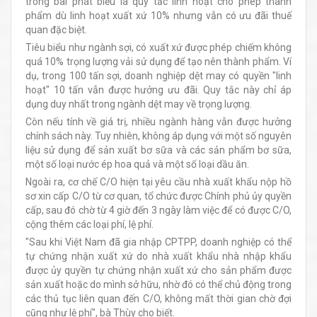
trong bài phát biểu là quy tắc linh hoạt cho phép thành
phẩm dù linh hoạt xuất xứ 10% nhưng vẫn có ưu đãi thuế
quan đặc biệt.
Tiêu biểu như ngành sợi, có xuất xứ được phép chiếm không
quá 10% trọng lượng vải sử dụng để tạo nên thành phẩm. Ví
dụ, trong 100 tấn sợi, doanh nghiệp dệt may có quyền "linh
hoạt" 10 tấn vẫn được hưởng ưu đãi. Quy tắc này chỉ áp
dụng duy nhất trong ngành dệt may về trọng lượng.
Còn nếu tính về giá trị, nhiều ngành hàng vẫn được hưởng
chính sách này. Tuy nhiên, không áp dụng với một số nguyên
liệu sử dụng để sản xuất bơ sữa và các sản phẩm bơ sữa,
một số loại nước ép hoa quả và một số loại dầu ăn.
Ngoài ra, cơ chế C/O hiện tại yêu cầu nhà xuất khẩu nộp hồ
sơ xin cấp C/O từ cơ quan, tổ chức được Chính phủ ủy quyền
cấp, sau đó chờ từ 4 giờ đến 3 ngày làm việc để có được C/O,
cộng thêm các loại phí, lệ phí.
"Sau khi Việt Nam đã gia nhập CPTPP, doanh nghiệp có thể
tự chứng nhận xuất xứ do nhà xuất khẩu nhà nhập khẩu
được ủy quyền tự chứng nhận xuất xứ cho sản phẩm được
sản xuất hoặc do mình sở hữu, nhờ đó có thể chủ động trong
các thủ tục liên quan đến C/O, không mất thời gian chờ đợi
cũng như lệ phí", bà Thùy cho biết.