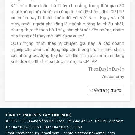
Kết thúc tham luận, bà Thùy cho rằng, trong thời gian 30
phút không thể nói hết và cũng rất khó để khẳng định CPTPP
có lợi ích hay là thách thức đối với Việt Nam. Ngay với dệt
may, nhiều người cho rằng là ngành hưởng lợi nhiều nhất,
nhưng thực tế theo bà Thùy, còn phải xét đến những nhóm
nhỏ trong dệt may mới biết được cụ thể.
Quan trọng nhất, theo vị chuyên gia này, là các doanh
nghiệp cần phải chủ động tiếp cận thông tin, tìm hiểu chính
xác những tác động hay lợi ích đến lĩnh vực mà mình đang
kinh doanh, để nắm bắt được cơ hội từ CPTPP.
Theo Duyên Duyên
Vneconomy
< Về trang trước
CÔNG TY TNHH MTV TÂM TINH NHUỆ
ĐC: 137 - 139 Đường Vành Đai Trong , Phường An Lạc, TP.HCM, Việt Nam
ĐT: +84.28-3755 5968 FAX: +84.28-3755 5969
E-mail:
tamtinhnhue@gmail.com
–
centerelitetrading@gmail.com