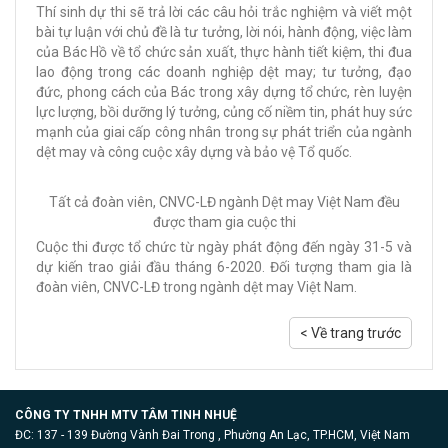
Thí sinh dự thi sẽ trả lời các câu hỏi trắc nghiệm và viết một
bài tự luận với chủ đề là tư tưởng, lời nói, hành động, việc làm
của Bác Hồ về tổ chức sản xuất, thực hành tiết kiệm, thi đua
lao động trong các doanh nghiệp dệt may; tư tưởng, đạo
đức, phong cách của Bác trong xây dựng tổ chức, rèn luyện
lực lượng, bồi dưỡng lý tưởng, củng cố niềm tin, phát huy sức
mạnh của giai cấp công nhân trong sự phát triển của ngành
dệt may và công cuộc xây dựng và bảo vệ Tổ quốc.
Tất cả đoàn viên, CNVC-LĐ ngành Dệt may Việt Nam đều
được tham gia cuộc thi
Cuộc thi được tổ chức từ ngày phát động đến ngày 31-5 và
dự kiến trao giải đầu tháng 6-2020. Đối tượng tham gia là
đoàn viên, CNVC-LĐ trong ngành dệt may Việt Nam.
< Về trang trước
CÔNG TY TNHH MTV TÂM TINH NHUỆ
ĐC: 137 - 139 Đường Vành Đai Trong , Phường An Lạc, TP.HCM, Việt Nam