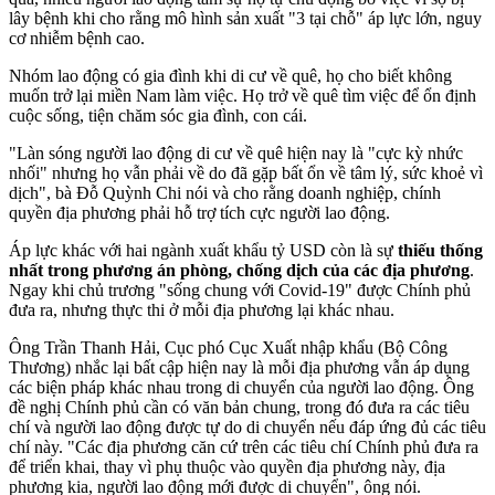
lây bệnh khi cho rằng mô hình sản xuất "3 tại chỗ" áp lực lớn, nguy
cơ nhiễm bệnh cao.
Nhóm lao động có gia đình khi di cư về quê, họ cho biết không
muốn trở lại miền Nam làm việc. Họ trở về quê tìm việc để ổn định
cuộc sống, tiện chăm sóc gia đình, con cái.
"Làn sóng người lao động di cư về quê hiện nay là "cực kỳ nhức
nhối" nhưng họ vẫn phải về do đã gặp bất ổn về tâm lý, sức khoẻ vì
dịch", bà Đỗ Quỳnh Chi nói và cho rằng doanh nghiệp, chính
quyền địa phương phải hỗ trợ tích cực người lao động.
Áp lực khác với hai ngành xuất khẩu tỷ USD còn là sự
thiếu thống
nhất trong phương án phòng, chống dịch của các địa phương
.
Ngay khi chủ trương "sống chung với Covid-19" được Chính phủ
đưa ra, nhưng thực thi ở mỗi địa phương lại khác nhau.
Ông Trần Thanh Hải, Cục phó Cục Xuất nhập khẩu (Bộ Công
Thương) nhắc lại bất cập hiện nay là mỗi địa phương vẫn áp dụng
các biện pháp khác nhau trong di chuyển của người lao động. Ông
đề nghị Chính phủ cần có văn bản chung, trong đó đưa ra các tiêu
chí và người lao động được tự do di chuyển nếu đáp ứng đủ các tiêu
chí này. "Các địa phương căn cứ trên các tiêu chí Chính phủ đưa ra
để triển khai, thay vì phụ thuộc vào quyền địa phương này, địa
phương kia, người lao động mới được di chuyển", ông nói.