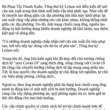
Bà Phan Thị Thanh Xuân, Tổng thư ký Lefaso nói điều kiện để mở
cửa sản xuất trong tình hình mới hiện vẫn khá phức tạp. Như vấn đề
di chuyển lao động giữa các địa phương khi nhà máy khôi phục lại
sản xuất cũng vấp phải những rào cản khác nhau, không thống nhất
giữa các địa phương. Do đó, tình trạng chuỗi cung ứng, nguồn lao
động bị ảnh hưởng đang khiến doanh nghiệp đã khó khăn, nay thêm
kiệt quệ về dòng tiền.
"Có những doanh nghiệp chấp nhận mở cửa sản xuất rồi chịu phạt
sau, bởi nếu tiếp tục đóng cửa thì họ sẽ phá sản", Tổng thư ký
Lefaso nói.
Trong khi đó, ông Hải kiến nghị khi đã thay đổi chủ trương chống
dịch từ "zero Covid-19" sang thích ứng, sống chung với Covid-19
thì cũng cần chuyển hướng chống dịch từ tập trung sang phân tán.
Tức là trao quyền cho doanh nghiệp tự chủ động xét nghiệm, tự chủ
các biện pháp phòng, chống dịch...
Ngoài ra, theo ông doanh nghiệp phải đa dạng hoá chuỗi cung ứng,
tránh bị động khi có một mắt xích bị ảnh hưởng. Doanh nghiệp
cũng cần xây dựng phương án, quỹ phòng ngừa rủi ro, luôn giữ tư
thế chủ động cho mọi tình huống.
Các cấp chính quyền có chính sách hỗ trợ tài chính mạnh hơn để