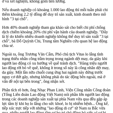
ở và xét nghiệm, không gồm tiền lương.
Nếu doanh nghiệp có khoảng 1.000 lao động thì mỗi tuần phải chi
thêm khoảng 2,2 tỷ đồng để duy trì sản xuất, kinh doanh theo mô
hình "3 tại chỗ".
Hơn 40% doanh nghiệp tham gia khảo sát cho biết chi phí chống
dịch chiếm khoảng 20% chi phí vận hành của doanh nghiệp. "Đây
là lý do khiến nhiều doanh nghiệp không thể duy trì sản xuất "3 tại
chỗ", bà Đỗ Quỳnh Chi, Trung tâm Nghiên cứu quan hệ lao động
chia sẻ.
Ngoài ra, ông Trương Văn Cẩm, Phó chủ tịch Vitas lo lắng tình
trạng thiếu nhân công trầm trọng trong ngành dệt may, da giày khi
người lao động có xu hướng về quê tránh dịch. "Hàng triệu người
lao động rời bỏ về quê, không ít trong số này là công nhân dệt may,
da giày. Một lần nữa chuỗi cung ứng hai ngành này đứng trước
nguy cơ đứt gãy, nhưng không phải do tác động bên ngoài, mà ở
vấn đề nội tại bên trong", ông nhận xét.
Phân tích rõ hơn, ông Nhạc Phan Linh, Viện Công nhân Công đoàn
(Tổng Liên đoàn Lao động Việt Nam) nói phần lớn người lao động
trong các doanh nghiệp sản xuất tại phía Nam vừa qua đều gặp áp
lực tâm lý khi họ lo lắng cho sức khoẻ, lo bị nhiễm bệnh... Ông kể,
tiếp xúc trực tiếp với những "lao động di cư" từ Nam ra Bắc vừa
qua, nhiều người lao động tâm sự họ tự chủ động bỏ việc vì sợ bị