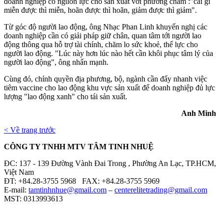
doanh nghiệp có nguồn lực cho sản xuất với phương châm :"cái gì
miễn được thì miễn, hoãn được thì hoãn, giảm được thì giảm".
Từ góc độ người lao động, ông Nhạc Phan Linh khuyến nghị các
doanh nghiệp cần có giải pháp giữ chân, quan tâm tới người lao
động thông qua hỗ trợ tài chính, chăm lo sức khoẻ, thể lực cho
người lao động. "Lúc này hơn lúc nào hết cần khôi phục tâm lý của
người lao động", ông nhấn mạnh.
Cùng đó, chính quyền địa phương, bộ, ngành cần đẩy nhanh việc
tiêm vaccine cho lao động khu vực sản xuất để doanh nghiệp đủ lực
lượng "lao động xanh" cho tái sản xuất.
Anh Minh
< Về trang trước
CÔNG TY TNHH MTV TÂM TINH NHUỆ
ĐC: 137 - 139 Đường Vành Đai Trong , Phường An Lạc, TP.HCM,
Việt Nam
ĐT: +84.28-3755 5968 FAX: +84.28-3755 5969
E-mail:
tamtinhnhue@gmail.com
–
centerelitetrading@gmail.com
MST: 0313993613