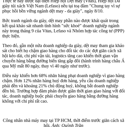
Thực tế này được đại diện Hiệp hội Dệt may (Vitas), Hiệp hội Da
giày túi xách Việt Nam (Lefaso) nêu tại toạ đàm "Chung tay vì sự
phục hồi bền vững ngành dệt may - da giày", ngày 8/10.
Bức tranh ngành da giày, dệt may phần nào được khái quát trong
kết quả khảo sát nhanh tình hình "sức khoẻ" doanh nghiệp ngành
này trong tháng 9 của Vitas, Lefaso và Nhóm hợp tác công tư (PPP)
thực hiện.
Theo đó, gần một nửa doanh nghiệp da giày, dệt may tham gia khảo
sát cho biết họ chậm giao hàng cho đối tác do các đợt giãn cách xã
hội kéo dài, chi phí vận tải, logistics tăng cao khiến thời gian vận
chuyển hàng bằng đường biển tăng gấp đôi (hành trình hàng châu Á
qua Mỹ mất 80 ngày, thay vì 40 ngày như trước).
Điều này khiến hơn 68% nhãn hàng phạt doanh nghiệp vì giao hàng
chậm. Hơn 12% nhãn hàng huỷ đơn hàng, yêu cầu doanh nghiệp
phải đền và khoảng 21% chủ động huỷ, không bắt doanh nghiệp
đền bù. Trường hợp đàm phán được giãn thời gian giao hàng với đối
tác, doanh nghiệp buộc phải chuyển giao hàng bằng đường hàng
không với chi phí rất cao.
Công nhân nhà máy may tại TP HCM, thời điểm trước giãn cách xã
hội.
Ảnh: Quỳnh Trần