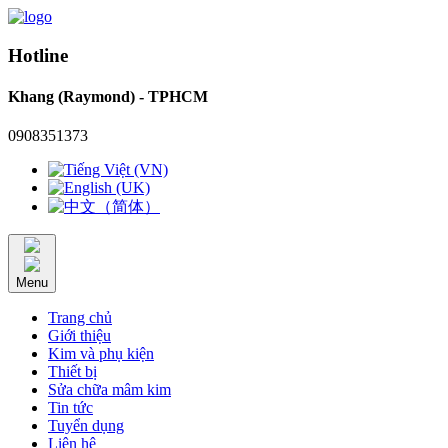
Hotline
Khang (Raymond) - TPHCM
0908351373
Menu
Trang chủ
Giới thiệu
Kim và phụ kiện
Thiết bị
Sửa chữa mâm kim
Tin tức
Tuyển dụng
Liên hệ