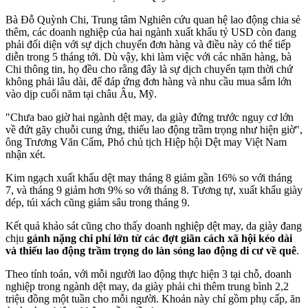
Bà Đỗ Quỳnh Chi, Trung tâm Nghiên cứu quan hệ lao động chia sẻ
thêm, các doanh nghiệp của hai ngành xuất khẩu tỷ USD còn đang
phải đối diện với sự dịch chuyển đơn hàng và điều này có thể tiếp
diễn trong 5 tháng tới. Dù vậy, khi làm việc với các nhãn hàng, bà
Chi thông tin, họ đều cho rằng đây là sự dịch chuyển tạm thời chứ
không phải lâu dài, để đáp ứng đơn hàng và nhu cầu mua sắm lớn
vào dịp cuối năm tại châu Âu, Mỹ.
"Chưa bao giờ hai ngành dệt may, da giày đứng trước nguy cơ lớn
về đứt gãy chuỗi cung ứng, thiếu lao động trầm trọng như hiện giờ",
ông Trương Văn Cẩm, Phó chủ tịch Hiệp hội Dệt may Việt Nam
nhận xét.
Kim ngạch xuất khẩu dệt may tháng 8 giảm gần 16% so với tháng
7, và tháng 9 giảm hơn 9% so với tháng 8. Tương tự, xuất khẩu giày
dép, túi xách cũng giảm sâu trong tháng 9.
Kết quả khảo sát cũng cho thấy doanh nghiệp dệt may, da giày đang
chịu
gánh nặng chi phí lớn từ các đợt giãn cách xã hội kéo dài
và thiếu lao động trầm trọng do làn sóng lao động di cư về quê
.
Theo tính toán, với mỗi người lao động thực hiện 3 tại chỗ, doanh
nghiệp trong ngành dệt may, da giày phải chi thêm trung bình 2,2
triệu đồng một tuần cho mỗi người. Khoản này chỉ gồm phụ cấp, ăn