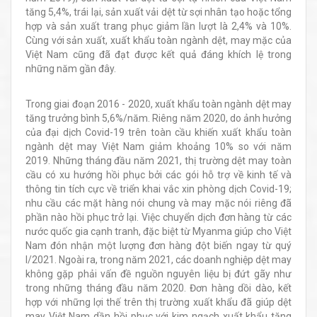
tăng 5,4%, trái lại, sản xuất vải dệt từ sợi nhân tạo hoặc tổng
hợp và sản xuất trang phục giảm lần lượt là 2,4% và 10%.
Cùng với sản xuất, xuất khẩu toàn ngành dệt, may mặc của
Việt Nam cũng đã đạt được kết quả đáng khích lệ trong
những năm gần đây.
Trong giai đoạn 2016 - 2020, xuất khẩu toàn ngành dệt may
tăng trưởng bình 5,6%/năm. Riêng năm 2020, do ảnh hưởng
của đại dịch Covid-19 trên toàn cầu khiến xuất khẩu toàn
ngành dệt may Việt Nam giảm khoảng 10% so với năm
2019. Những tháng đầu năm 2021, thị trường dệt may toàn
cầu có xu hướng hồi phục bởi các gói hỗ trợ về kinh tế và
thông tin tích cực về triển khai vắc xin phòng dịch Covid-19;
nhu cầu các mặt hàng nói chung và may mặc nói riêng đã
phần nào hồi phục trở lại. Việc chuyển dịch đơn hàng từ các
nước quốc gia cạnh tranh, đặc biệt từ Myanma giúp cho Việt
Nam đón nhận một lượng đơn hàng đột biến ngay từ quý
I/2021. Ngoài ra, trong năm 2021, các doanh nghiệp dệt may
không gặp phải vấn đề nguồn nguyên liệu bị đứt gãy như
trong những tháng đầu năm 2020. Đơn hàng dồi dào, kết
hợp với những lợi thế trên thị trường xuất khẩu đã giúp dệt
may Việt Nam dần hồi phục với kim ngạch xuất khẩu tăng