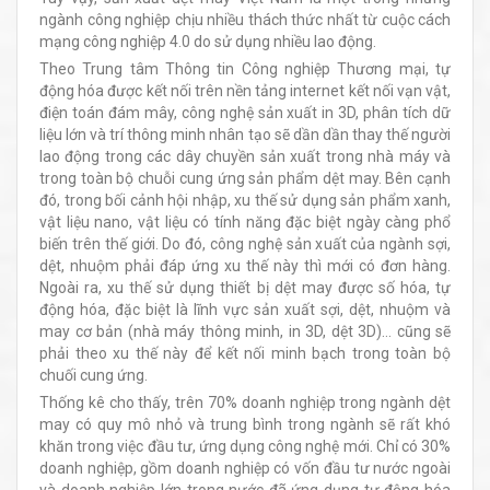
ngành công nghiệp chịu nhiều thách thức nhất từ cuộc cách
mạng công nghiệp 4.0 do sử dụng nhiều lao động.
Theo Trung tâm Thông tin Công nghiệp Thương mại, tự
động hóa được kết nối trên nền tảng internet kết nối vạn vật,
điện toán đám mây, công nghệ sản xuất in 3D, phân tích dữ
liệu lớn và trí thông minh nhân tạo sẽ dần dần thay thế người
lao động trong các dây chuyền sản xuất trong nhà máy và
trong toàn bộ chuỗi cung ứng sản phẩm dệt may. Bên cạnh
đó, trong bối cảnh hội nhập, xu thế sử dụng sản phẩm xanh,
vật liệu nano, vật liệu có tính năng đặc biệt ngày càng phổ
biến trên thế giới. Do đó, công nghệ sản xuất của ngành sợi,
dệt, nhuộm phải đáp ứng xu thế này thì mới có đơn hàng.
Ngoài ra, xu thế sử dụng thiết bị dệt may được số hóa, tự
động hóa, đặc biệt là lĩnh vực sản xuất sợi, dệt, nhuộm và
may cơ bản (nhà máy thông minh, in 3D, dệt 3D)… cũng sẽ
phải theo xu thế này để kết nối minh bạch trong toàn bộ
chuối cung ứng.
Thống kê cho thấy, trên 70% doanh nghiệp trong ngành dệt
may có quy mô nhỏ và trung bình trong ngành sẽ rất khó
khăn trong việc đầu tư, ứng dụng công nghệ mới. Chỉ có 30%
doanh nghiệp, gồm doanh nghiệp có vốn đầu tư nước ngoài
và doanh nghiệp lớn trong nước đã ứng dụng tự động hóa