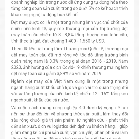
doanh nghiệp lớn trong nước đã ứng dụng tự động hóa theo
từng công đoạn sản xuất, trong đó dưới 5% có kế hoạch triển
khai công nghệ tự động hóa kết nối.
Dệt may được coi là một trong những lĩnh vực chủ chốt của
nhiều nền kinh tế, quy mô thương mại của thị trường dệt
may toàn cầu chiếm từ 8 - 8,8% tổng thương mại toàn cầu,
tính theo trị giá, đạt khoảng 1.400 - 1.550 tỷ USD.
Theo dữ liệu từ Trung tâm Thương mại Quốc tế, thương mại
dệt may toàn cầu đã mở rộng với tốc độ tăng trưởng bình
quân hàng năm là 3,3% trong giai đoạn 2016 - 2019. Năm
2020, ảnh hưởng của dịch Covid-19 khiến thương mại ngành
dệt may toàn cầu giảm 3,89% so với năm 2019.
Ngành dệt may của Việt Nam cũng là một trong những
ngành hàng xuất khẩu chủ lực và giữ vai trò quan trọng đối
với sự tăng trưởng của nền kinh tế, chiếm 12 - 16% tổng kim
ngạch xuất khẩu của cả nước.
Và cuộc cách mạng công nghiệp 4.0 được kỳ vọng sẽ tạo
nên sự thay đổi lớn về phương thức sản xuất, làm thay đổi
sâu rộng chuỗi giá trị sản phẩm, từ nghiên cứu - phát triển
đến sản xuất, dịch vụ logistics đến dịch vụ khách hàng…, giúp
giảm đáng kể chi phí sản xuất, vận chuyển, phân phối và làm
tăng năng suất lao động và hiệu quả sản xuất kinh doanh.