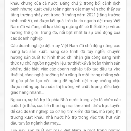
khẩu chung của cả nước. Đáng chú ý, trong bối cảnh dịch
bệnh nhưng xuất khẩu toàn ngành dệt may vẫn cho thấy sự
tăng trưởng nhảy vọt trong 9 tháng năm 2021 (tăng trưởng
hình chữ V), có được kết quả trên là do ngành dệt may Việt
Nam đã và đang nỗ lực không ngừng để có thể bắt kịp với xu
hướng thế giới. Trong đó, nổi bật nhất là sự chủ động của
các doanh nghiệp.
Các doanh nghiệp dệt may Việt Nam đã chủ động nâng cao
năng lực sản xuất; nâng cao trình độ tay nghề; chuyển
hướng sản xuất từ hình thức chỉ nhận gia công sang hình
thức tự chủ nguồn nguyên liệu, tự thiết kế và hoàn thành sản
phẩm; đặc biệt, việc các doanh nghiệp tiếp tục đầu tư vào
thiết bị, công nghệ tự động hóa cũng là một trong những yếu
tố góp phần tạo nền tảng để ngành dệt may chống chịu
được những áp lực của thị trường về chất lượng, điều kiện
giao hàng nhanh…
Ngoài ra, sự hỗ trợ từ phía Nhà nước trong việc tổ chức các
cuộc hội thảo, xúc tiến thương mại theo hình thức trực tuyến
để các doanh nghiệp có cơ hội tìm kiếm đối tác, mở rộng thị
trường xuất khẩu; nhà nước hỗ trợ trong việc thu hút vốn
đầu tư vào ngành dệt may…
Tuy vậy, sản xuất dệt may Việt Nam là một trong những