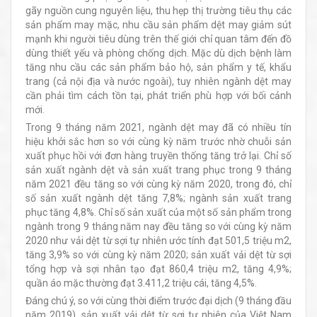
gãy nguồn cung nguyên liệu, thu hẹp thị trường tiêu thụ các
sản phẩm may mặc, nhu cầu sản phẩm dệt may giảm sút
mạnh khi người tiêu dùng trên thế giới chỉ quan tâm đến đồ
dùng thiết yếu và phòng chống dịch. Mặc dù dịch bệnh làm
tăng nhu cầu các sản phẩm bảo hộ, sản phẩm y tế, khẩu
trang (cả nội địa và nước ngoài), tuy nhiên ngành dệt may
cần phải tìm cách tồn tại, phát triển phù hợp với bối cảnh
mới.
Trong 9 tháng năm 2021, ngành dệt may đã có nhiều tín
hiệu khởi sắc hơn so với cùng kỳ năm trước nhờ chuỗi sản
xuất phục hồi với đơn hàng truyền thống tăng trở lại. Chỉ số
sản xuất ngành dệt và sản xuất trang phục trong 9 tháng
năm 2021 đều tăng so với cùng kỳ năm 2020, trong đó, chỉ
số sản xuất ngành dệt tăng 7,8%; ngành sản xuất trang
phục tăng 4,8%. Chỉ số sản xuất của một số sản phẩm trong
ngành trong 9 tháng năm nay đều tăng so với cùng kỳ năm
2020 như vải dệt từ sợi tự nhiên ước tính đạt 501,5 triệu m2,
tăng 3,9% so với cùng kỳ năm 2020; sản xuất vải dệt từ sợi
tổng hợp và sợi nhân tạo đạt 860,4 triệu m2, tăng 4,9%;
quần áo mặc thường đạt 3.411,2 triệu cái, tăng 4,5%.
Đáng chú ý, so với cùng thời điểm trước đại dịch (9 tháng đầu
năm 2019), sản xuất vải dệt từ sợi tự nhiên của Việt Nam