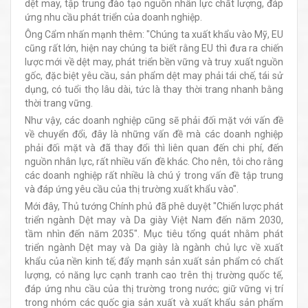
dệt may, tập trung đào tạo nguồn nhân lực chất lượng, đáp
ứng nhu cầu phát triển của doanh nghiệp.
Ông Cẩm nhấn mạnh thêm: "Chúng ta xuất khẩu vào Mỹ, EU
cũng rất lớn, hiện nay chúng ta biết rằng EU thì đưa ra chiến
lược mới về dệt may, phát triển bền vững và truy xuất nguồn
gốc, đặc biệt yêu cầu, sản phẩm dệt may phải tái chế, tái sử
dụng, có tuổi thọ lâu dài, tức là thay thời trang nhanh bằng
thời trang vững.
Như vậy, các doanh nghiệp cũng sẽ phải đối mặt với vấn đề
về chuyển đổi, đây là những vấn đề mà các doanh nghiệp
phải đối mặt và đã thay đổi thì liên quan đến chi phí, đến
nguồn nhân lực, rất nhiều vấn đề khác. Cho nên, tôi cho rằng
các doanh nghiệp rất nhiều là chú ý trong vấn đề tập trung
và đáp ứng yêu cầu của thị trường xuất khẩu vào".
Mới đây, Thủ tướng Chính phủ đã phê duyệt "Chiến lược phát
triển ngành Dệt may và Da giày Việt Nam đến năm 2030,
tầm nhìn đến năm 2035". Mục tiêu tổng quát nhằm phát
triển ngành Dệt may và Da giày là ngành chủ lực về xuất
khẩu của nền kinh tế; đẩy mạnh sản xuất sản phẩm có chất
lượng, có năng lực cạnh tranh cao trên thị trường quốc tế,
đáp ứng nhu cầu của thị trường trong nước; giữ vững vị trí
trong nhóm các quốc gia sản xuất và xuất khẩu sản phẩm