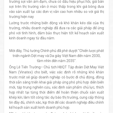
trường sợi vẫn ảm đạm, chưa có dấu hiệu phục hồi, giá bán
sợi trên thị trường vẫn ở mức thấp trong khi giá bông đưa
vào sản xuất tại các đơn vị vẫn cao hơn nhiều so với giá thị
trường hiện nay.
Lường trước những biến động và khó khăn kéo dài của thị
trường, nhiều doanh nghiệp đã đưa ra các giải pháp để ứng
phó với tình hình, đảm bảo thực hiện tốt kế hoạch sản xuất
kinh doanh ngay từ đầu năm.
Mới đây, Thủ tướng Chính phủ đã phê duyệt "Chiến lược phát
triển ngành Dệt may và Da giày Việt Nam đến năm 2030,
tầm nhìn đến năm 2035".
Ông Lê Tiến Trường– Chủ tịch HĐQT Tập đoàn Dệt May Việt
Nam (Vinatex) cho biết, việc xác định rõ những khó khăn
trước mắt sẽ giúp doanh nghiệp có bước đi chủ động, đồng
thời sẵn sàng triển khai giải pháp ứng phó phù hợp diễn biến
mới, tập trung nghiên cứu, xác định sản phẩm chủ lực, thích
hợp nhất tại từng thời điểm để hoàn thiện chuỗi sản xuất
khép kín; làm tốt công tác dự báo thị trường, cung cấp thông
tin đầy đủ, chính xác, kịp thời để các doanh nghiệp điều chỉnh
kế hoạch sản xuất kinh doanh phù hợp.