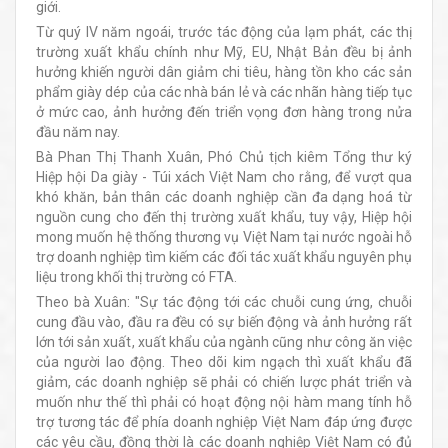
giới.
Từ quý IV năm ngoái, trước tác động của lạm phát, các thị
trường xuất khẩu chính như Mỹ, EU, Nhật Bản đều bị ảnh
hưởng khiến người dân giảm chi tiêu, hàng tồn kho các sản
phẩm giày dép của các nhà bán lẻ và các nhãn hàng tiếp tục
ở mức cao, ảnh hưởng đến triển vọng đơn hàng trong nửa
đầu năm nay.
Bà Phan Thị Thanh Xuân, Phó Chủ tịch kiêm Tổng thư ký
Hiệp hội Da giày - Túi xách Việt Nam cho rằng, để vượt qua
khó khăn, bản thân các doanh nghiệp cần đa dạng hoá từ
nguồn cung cho đến thị trường xuất khẩu, tuy vậy, Hiệp hội
mong muốn hệ thống thương vụ Việt Nam tại nước ngoài hỗ
trợ doanh nghiệp tìm kiếm các đối tác xuất khẩu nguyên phụ
liệu trong khối thị trường có FTA.
Theo bà Xuân: "Sự tác động tới các chuỗi cung ứng, chuỗi
cung đầu vào, đầu ra đều có sự biến động và ảnh hưởng rất
lớn tới sản xuất, xuất khẩu của ngành cũng như công ăn việc
của người lao động. Theo dõi kim ngạch thì xuất khẩu đã
giảm, các doanh nghiệp sẽ phải có chiến lược phát triển và
muốn như thế thì phải có hoạt động nội hàm mang tính hỗ
trợ tương tác để phía doanh nghiệp Việt Nam đáp ứng được
các yêu cầu, đồng thời là các doanh nghiệp Việt Nam có đủ