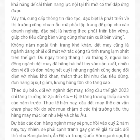
khả năng để cải thiện năng lực nội tại thì mới có thể đáp ứng
được.
Vậy thì, cung cấp thông tin đào tạo, đặc biệt là phát triển về
thị trường cũng như mẫu mã phải tập trung để giúp cho các
doanh nghiệp, đặc biệt là hướng theo phát triển bền vững,
giúp cho tiêu dùng bền vững cũng như sản xuất bền vững".
Không nằm ngoài tình trạng khó khăn, dệt may cũng là
ngành đang phải đối mặt với tác động từ tình trạng lạm phát
trên thế giới. Dù ngay trong tháng 1 và tháng 2, người lao
động ngành dệt may đã hăng hái bắt tay vào sản xuất, nhiều
đơn vị đã có đơn hàng hết quý I nhưng ngành cũng đang đối
diện với nhiều khó khăn, thách thức khi nhu cầu tiêu dùng,
đơn hàng bị sụt giảm, lượng hàng tồn kho tăng cao...
Theo dự báo, đối với ngành dệt may, tổng cầu thế giới 2023
chỉ tăng trưởng từ 2,5 đến 4% – tỷ lệ tăng trưởng thấp so với
các năm trước. Thực tế hiện nay, cầu dệt may thế giới vẫn
chưa phục hồi do sức mua chậm ở các thị trường tiêu thụ
hàng may mặc lớn như Mỹ và châu Âu.
Dự báo các đơn hàng ngành may sẽ phục hồi vào quý 2 năm
nay, tuy nhiên, sẽ phải cạnh tranh gay gắt về giá từ các đối
thủ như Bangladesh, Ấn Độ và Trung Quốc. Với ngành sợi, thị