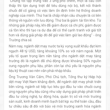
"Chúng tôi tập trung vào 3 ứng phó chính, một là cầu còn
thấp thì tận dụng triệt để tiêu dùng nội bộ, kết nối thành
chuỗi để cố gắng có việc làm ổn định trên hệ thống doanh
nghiệp của mình. Thứ hai là chấp nhận câu chuyện là có liên
thông về nguồn vốn lưu động. Thứ ba là giảm tải tồn kho. Từ
những giải pháp này, khi đã giảm được cả chi phí, giảm được
cả tồn kho thì tạo ra dư địa để có thể cạnh tranh với giá tốt
hơn và dùng giải pháp đó để giữ việc làm giữ lao động" - ông
Trường chia sẻ.
Năm nay, ngành dệt may nước ta kỳ vọng xuất khẩu đạt kim
ngạch 48 tỷ USD, tăng khoảng 10% so với năm ngoái. Một
yếu tố quan trọng làm nền tảng cho ngành dệt may tăng
trưởng đó là ngành đã chủ động được khoảng 50% nguồn
cung nguyên phụ liệu, phần còn lại chủ yếu là nguyên phụ
liệu kỹ thuật cao nên vẫn phải nhập khẩu.
Ông Trương Văn Cẩm, Phó Chủ tịch, Tổng thư ký Hiệp hội
dệt may Việt Nam khẳng định, để ngành dệt may phát triển
bền vững, ngành sẽ tiếp tục kêu gọi đầu tư vào chuỗi cung
ứng nguyên phụ liệu cũng như xây dựng giải pháp phát triển
đầu tư công nghệ, tự động hóa, quản trị số và môi trường
sản xuất, kinh doanh minh bạch bắt kịp xu thế toàn cầu, đầu
tư chiều sâu đi đôi với bảo vệ môi trường xanh hóa ngành