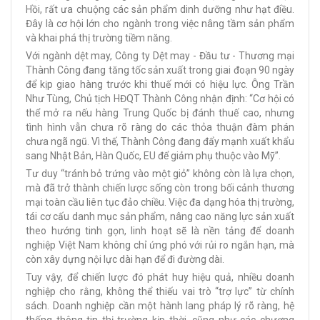
Hồi, rất ưa chuộng các sản phẩm dinh dưỡng như hạt điều.
Đây là cơ hội lớn cho ngành trong việc nâng tầm sản phẩm
và khai phá thị trường tiềm năng.
Với ngành dệt may, Công ty Dệt may - Đầu tư - Thương mại
Thành Công đang tăng tốc sản xuất trong giai đoạn 90 ngày
để kịp giao hàng trước khi thuế mới có hiệu lực. Ông Trần
Như Tùng, Chủ tịch HĐQT Thành Công nhận định: “Cơ hội có
thể mở ra nếu hàng Trung Quốc bị đánh thuế cao, nhưng
tình hình vẫn chưa rõ ràng do các thỏa thuận đàm phán
chưa ngã ngũ. Vì thế, Thành Công đang đẩy mạnh xuất khẩu
sang Nhật Bản, Hàn Quốc, EU để giảm phụ thuộc vào Mỹ”.
Tư duy “tránh bỏ trứng vào một giỏ” không còn là lựa chọn,
mà đã trở thành chiến lược sống còn trong bối cảnh thương
mại toàn cầu liên tục đảo chiều. Việc đa dạng hóa thị trường,
tái cơ cấu danh mục sản phẩm, nâng cao năng lực sản xuất
theo hướng tinh gọn, linh hoạt sẽ là nền tảng để doanh
nghiệp Việt Nam không chỉ ứng phó với rủi ro ngắn hạn, mà
còn xây dựng nội lực dài hạn để đi đường dài.
Tuy vậy, để chiến lược đó phát huy hiệu quả, nhiều doanh
nghiệp cho rằng, không thể thiếu vai trò “trợ lực” từ chính
sách. Doanh nghiệp cần một hành lang pháp lý rõ ràng, hệ