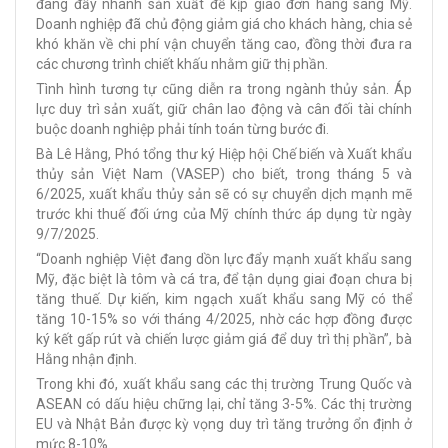
đang đẩy nhanh sản xuất để kịp giao đơn hàng sang Mỹ.
Doanh nghiệp đã chủ động giảm giá cho khách hàng, chia sẻ
khó khăn về chi phí vận chuyển tăng cao, đồng thời đưa ra
các chương trình chiết khấu nhằm giữ thị phần.
Tình hình tương tự cũng diễn ra trong ngành thủy sản. Áp
lực duy trì sản xuất, giữ chân lao động và cân đối tài chính
buộc doanh nghiệp phải tính toán từng bước đi.
Bà Lê Hằng, Phó tổng thư ký Hiệp hội Chế biến và Xuất khẩu
thủy sản Việt Nam (VASEP) cho biết, trong tháng 5 và
6/2025, xuất khẩu thủy sản sẽ có sự chuyển dịch mạnh mẽ
trước khi thuế đối ứng của Mỹ chính thức áp dụng từ ngày
9/7/2025.
“Doanh nghiệp Việt đang dồn lực đẩy mạnh xuất khẩu sang
Mỹ, đặc biệt là tôm và cá tra, để tận dụng giai đoạn chưa bị
tăng thuế. Dự kiến, kim ngạch xuất khẩu sang Mỹ có thể
tăng 10-15% so với tháng 4/2025, nhờ các hợp đồng được
ký kết gấp rút và chiến lược giảm giá để duy trì thị phần”, bà
Hằng nhận định.
Trong khi đó, xuất khẩu sang các thị trường Trung Quốc và
ASEAN có dấu hiệu chững lại, chỉ tăng 3-5%. Các thị trường
EU và Nhật Bản được kỳ vọng duy trì tăng trưởng ổn định ở
mức 8-10%.