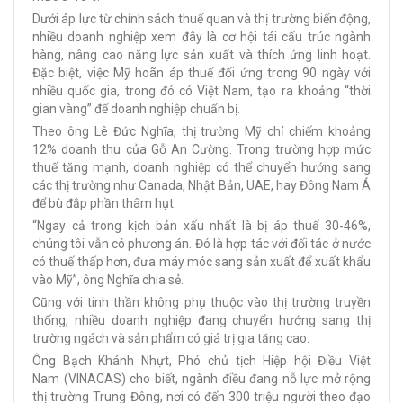
Dưới áp lực từ chính sách thuế quan và thị trường biến động,
nhiều doanh nghiệp xem đây là cơ hội tái cấu trúc ngành
hàng, nâng cao năng lực sản xuất và thích ứng linh hoạt.
Đặc biệt, việc Mỹ hoãn áp thuế đối ứng trong 90 ngày với
nhiều quốc gia, trong đó có Việt Nam, tạo ra khoảng “thời
gian vàng” để doanh nghiệp chuẩn bị.
Theo ông Lê Đức Nghĩa, thị trường Mỹ chỉ chiếm khoảng
12% doanh thu của Gỗ An Cường. Trong trường hợp mức
thuế tăng mạnh, doanh nghiệp có thể chuyển hướng sang
các thị trường như Canada, Nhật Bản, UAE, hay Đông Nam Á
để bù đắp phần thâm hụt.
“Ngay cả trong kịch bản xấu nhất là bị áp thuế 30-46%,
chúng tôi vẫn có phương án. Đó là hợp tác với đối tác ở nước
có thuế thấp hơn, đưa máy móc sang sản xuất để xuất khẩu
vào Mỹ”, ông Nghĩa chia sẻ.
Cũng với tinh thần không phụ thuộc vào thị trường truyền
thống, nhiều doanh nghiệp đang chuyển hướng sang thị
trường ngách và sản phẩm có giá trị gia tăng cao.
Ông Bạch Khánh Nhựt, Phó chủ tịch Hiệp hội Điều Việt
Nam (VINACAS) cho biết, ngành điều đang nỗ lực mở rộng
thị trường Trung Đông, nơi có đến 300 triệu người theo đạo