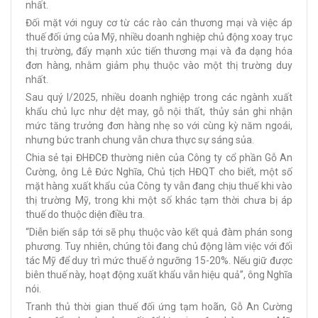
nhất.
Đối mặt với nguy cơ từ các rào cản thương mại và việc áp
thuế đối ứng của Mỹ, nhiều doanh nghiệp chủ động xoay trục
thị trường, đẩy mạnh xúc tiến thương mại và đa dạng hóa
đơn hàng, nhằm giảm phụ thuộc vào một thị trường duy
nhất.
Sau quý I/2025, nhiều doanh nghiệp trong các ngành xuất
khẩu chủ lực như dệt may, gỗ nội thất, thủy sản ghi nhận
mức tăng trưởng đơn hàng nhẹ so với cùng kỳ năm ngoái,
nhưng bức tranh chung vẫn chưa thực sự sáng sủa.
Chia sẻ tại ĐHĐCĐ thường niên của Công ty cổ phần Gỗ An
Cường, ông Lê Đức Nghĩa, Chủ tịch HĐQT cho biết, một số
mặt hàng xuất khẩu của Công ty vẫn đang chịu thuế khi vào
thị trường Mỹ, trong khi một số khác tạm thời chưa bị áp
thuế do thuộc diện điều tra.
“Diễn biến sắp tới sẽ phụ thuộc vào kết quả đàm phán song
phương. Tuy nhiên, chúng tôi đang chủ động làm việc với đối
tác Mỹ để duy trì mức thuế ở ngưỡng 15-20%. Nếu giữ được
biên thuế này, hoạt động xuất khẩu vẫn hiệu quả”, ông Nghĩa
nói.
Tranh thủ thời gian thuế đối ứng tạm hoãn, Gỗ An Cường