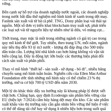
vững.
Bên cạnh sự hỗ trợ của doanh nghiệp nước ngoài, các doanh nghiệp
trong nước bắt đầu thử nghiệm mô hình kinh tế xanh trong dệt may.
Faslink sản xuất vải từ bã cà phê. TNG, Dony phân loại vải thải tại
nguồn. Một số đơn vị triển khai blockchain truy xuất sợi, phát triển
các loại sợi vải từ nguyên liệu tự nhiên như lá dứa, vỏ măng cụt...
Thời trang, may mặc là một trong những ngành có giá trị cao trong
quy mô kinh tế thế giới. Tuy nhiên, theo trang UN, mỗi năm, ngành
này tiêu thụ đến 93 tỷ m3 nước - lượng đủ đáp ứng cho 500 triệu
dân toàn cầu. Lượng khí nhà kính cao hơn hàng không và vận tải
biển cộng lại. Đây là động lực lớn buộc các thương hiệu phải đổi
cách sản xuất và phân phối.
Thay vì mô hình "thiết kế - sản xuất - sử dụng - bỏ đi", nhiều hãng
chuyển sang mô hình tuần hoàn. Nghiên cứu của Ellen MacArthur
Foundation ước tính những mô hình này có thể chiếm 23 % thị
trường, mở ra cơ hội 700 tỷ USD đến năm 2030.
Một lý do khác thúc đẩy xu hướng này là khung pháp lý được siết
chặt hơn. Chẳng hạn, quy định Ecodesign sản phẩm bền vững của
EU (hiệu lực 7/2024) cấm hủy hàng dệt may tồn kho. Các sản phẩm
xuất khẩu vào thị trường này cần gắn nhãn bền vững thể hiện ở việc
có thể dễ dàng tái chế hay sử dụng ít nhiên liệu hơn trong suốt quá