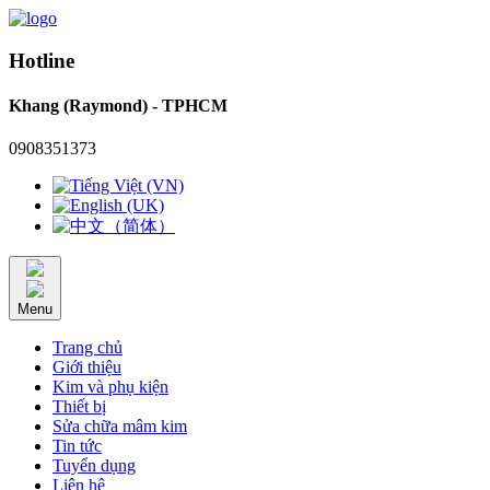
Hotline
Khang (Raymond) - TPHCM
0908351373
Menu
Trang chủ
Giới thiệu
Kim và phụ kiện
Thiết bị
Sửa chữa mâm kim
Tin tức
Tuyển dụng
Liên hệ