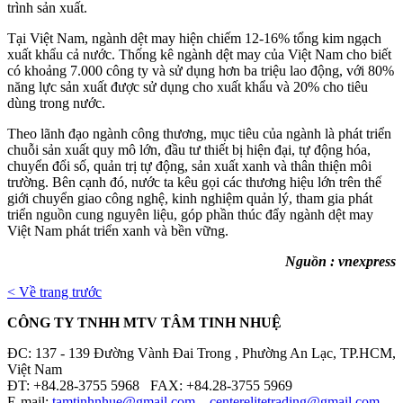
trình sản xuất.
Tại Việt Nam, ngành dệt may hiện chiếm 12-16% tổng kim ngạch
xuất khẩu cả nước. Thống kê ngành dệt may của Việt Nam cho biết
có khoảng 7.000 công ty và sử dụng hơn ba triệu lao động, với 80%
năng lực sản xuất được sử dụng cho xuất khẩu và 20% cho tiêu
dùng trong nước.
Theo lãnh đạo ngành công thương, mục tiêu của ngành là phát triển
chuỗi sản xuất quy mô lớn, đầu tư thiết bị hiện đại, tự động hóa,
chuyển đổi số, quản trị tự động, sản xuất xanh và thân thiện môi
trường. Bên cạnh đó, nước ta kêu gọi các thương hiệu lớn trên thế
giới chuyển giao công nghệ, kinh nghiệm quản lý, tham gia phát
triển nguồn cung nguyên liệu, góp phần thúc đẩy ngành dệt may
Việt Nam phát triển xanh và bền vững.
Nguồn : vnexpress
< Về trang trước
CÔNG TY TNHH MTV TÂM TINH NHUỆ
ĐC: 137 - 139 Đường Vành Đai Trong , Phường An Lạc, TP.HCM,
Việt Nam
ĐT: +84.28-3755 5968 FAX: +84.28-3755 5969
E-mail:
tamtinhnhue@gmail.com
–
centerelitetrading@gmail.com