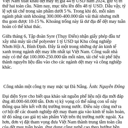
Việt Nam xuất khẩu dệt may trị giá 44 tỷ USD năm 2024, giữ vị trí
thứ hai toàn cầu. Năm nay, mục tiêu lên đến 48 tỷ USD. Dẫu vậy, tỷ
lệ sợi tái chế trong sản phẩm dưới 5 %. Trong khi đó, mỗi năm
ngành phát sinh khoảng 300.000‑400.000 tấn vải thải nhưng mới
thu gom được 10‑15 %. Khoảng trống này là dư địa để dệt may tuần
hoàn có thể khai thác.
Giữa tháng 6, Tập đoàn Syre (Thụy Điển) nhận giấy phép đầu tư
xây nhà máy tái chế polyester 1 tỷ USD tại Khu công nghiệp
Nhơn Hội A, Bình Định. Đây là một trong những dự án kinh tế
xanh trong ngành dệt may lớn nhất tại Việt Nam. Công suất nhà
máy có thể đạt 100.000‑250.000 tấn mỗi năm, tái chế vải phế liệu
thành nguyên liệu đầu vào cho các ngành dệt may và công nghiệp
khác.
Công nhân một công ty may mặc tại Đà Nẵng. Ảnh:
Nguyễn Đông
Đại diện Syre cho biết qua khảo sát nguồn phế liệu nội địa mới đáp
ứng 40.000‑60.000 tấn. Đơn vị kỳ vọng có thể nâng con số này
thông qua liên kết với thị trường trong nước. Điều này cũng mở ra
cơ hội để các doanh nghiệp dệt may tham gia vào kinh tế tuần hoàn,
từ đó nâng cao giá trị sản phẩm Việt trên thị trường nước ngoài. Xa
hơn, đơn vị đặt tham vọng đưa Việt Nam thành trung tâm toàn cầu
của dệt may tuần hoàn, ứng dụng công nghệ cao theo hướng bền