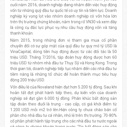
cuối năm 2016, doanh nghiệp đang nhắm đến việc huy động
vốn từ những quỹ đầu tư quốc tế có uy tín và tiềm lực. Doanh
nghiệp kỳ vọng lọt vào nhóm doanh nghiệp có vốn hóa lớn
trên thị trường chứng khoán, nằm trong rổ VN30 và xem đây
là công cụ đắc lực phục vụ nhu cầu huy động vốn và tăng
thanh khoản.
Năm 2015, trong những đơn vị tham gia mua cổ phần
chuyển đổi có sự góp mặt của quỹ đầu tư quy mô tỷ USD là
VinaCapital, dòng tiền huy động được từ các đối tác là 50
triệu USD. Tháng 7/2016, tập đoàn huy động được hơn 60
triệu USD từ nhóm nhà đầu tư Thụy Sỹ và Hong Kong. Trong
thời gian tới, doanh nghiệp tiếp tục nhắm đến các nhà đầu tư
tiềm năng là những tổ chức để hoàn thành mục tiêu huy
động 200 triệu USD.
Vốn điều lệ của Novaland hiện đạt hơn 5.200 tỷ đồng. Sau khi
hoàn tất đợt phát hành tiếp theo, dự kiến vốn của doanh
nghiệp sẽ đạt gần 6.000 tỷ đồng. Phân khúc bất động sản
tập đoàn theo đuổi là trung - cao cấp, có giá khởi điểm từ
1.200 USD mỗi m2 trở lên.Hiện công ty chưa chào bán cổ
phần cho nhà đầu tư cá nhân, nhỏ lẻ trên thị trường. 70-80%
cổ phần phát hành tập trung cho các nhà đầu tư nước ngoài
và công ty chứng khoán trong nước. "Do bất động sản cần