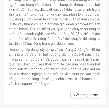
nguồn vốn trung và dài hạn nên chúng tôi không bỏ qua bất
kỳ một đối tác nào, đặc biệt các quỹ đầu tư tài chính trong
thời gian tới", ông Hòa nói và cho hay, phần lớn nguồn vốn
huy động được sẽ đầu tư vào các dự án của tập đoàn, cơ cấu
lại nợ vay nhằm chuẩn bị tốt cho giai đoạn niêm yết lên sàn
chứng khoán. Sau khi niêm yết, tỷ lệ tự do chuyển nhượng cổ
phần của doanh nghiệp sẽ vào khoảng 20-25%, đến từ đợt
phát hành cổ phần riêng lẻ sắp tới và đợt chuyển đổi công cụ
tài chính đã huy động trong giai đoạn trước.
Doanh nghiệp đang xây dựng và sở hữu quỹ đất gồm 40 dự
án nhà ở, đủ để phát triển đường dài ít nhất 5-8 năm nữa.
Trong số hơn 30 dự án đã được mua bán sáp nhập 3 năm
qua, tập đoàn chủ yếu thâu tóm từ các nhà phát triển bất
động sản muốn thoát khỏi thị trường. Ngoài ra, quỹ đất dự
án của doanh nghiệp cũng đến từ việc mua nợ xấu ngân
hàng hoặc săn lùng các công ty nhà nước có kế hoạch thoái
vốn khỏi ngành bất động sản.
< Về trang trước