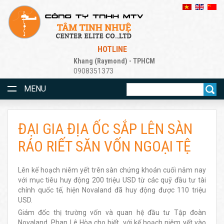
HOTLINE
Khang (Raymond) - TPHCM
0908351373
MENU
ĐẠI GIA ĐỊA ỐC SẮP LÊN SÀN
RÁO RIẾT SĂN VỐN NGOẠI TỆ
Lên kế hoạch niêm yết trên sàn chứng khoán cuối năm nay
với mục tiêu huy động 200 triệu USD từ các quỹ đầu tư tài
chính quốc tế, hiện Novaland đã huy động được 110 triệu
USD.
Giám đốc thị trường vốn và quan hệ đầu tư Tập đoàn
Novaland, Phan Lê Hòa cho biết, với kế hoạch niêm yết vào