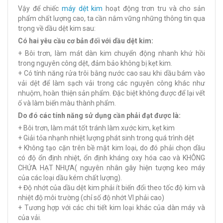
Vậy để chiếc
máy dệt kim
hoạt động trơn tru và cho sản
phẩm chất lượng cao, ta cần nắm vững những thông tin qua
trọng về dầu dệt kim sau:
Có hai yêu cầu cơ bản đối với dầu dệt kim:
+ Bôi trơn, làm mát dàn kim chuyển động nhanh khứ hồi
trong nguyên công dệt, đảm bảo không bị kẹt kim.
+ Có tính năng rửa trôi bằng nước cao sau khi dầu bám vào
vải dệt để làm sạch vải trong các nguyên công khác như
nhuộm, hoàn thiện sản phẩm. Đặc biệt không được để lại vết
ố và làm biến màu thành phẩm.
Do đó các tính năng sử dụng cần phải đạt được là:
+ Bôi trơn, làm mát tốt tránh làm xước kim, kẹt kim
+ Giải tỏa nhạnh nhiệt lượng phát sinh trong quá trình dệt
+ Không tạo cặn trên bề mặt kim loại, do đó phải chọn dầu
có độ ổn định nhiệt, ổn định kháng oxy hóa cao và KHÔNG
CHỨA HẠT NHỰA( nguyên nhân gây hiện tượng keo máy
của các loại dầu kém chất lượng).
+ Độ nhớt của dầu dệt kim phải ít biến đổi theo tốc độ kim và
nhiệt độ môi trường (chỉ số độ nhớt VI phải cao)
+ Tương hợp với các chi tiết kim loại khác của dàn máy và
của vải.