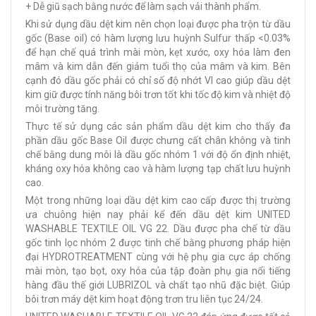
+ Dễ giũ sạch bằng nước để làm sạch vải thành phẩm.
Khi sử dụng dầu dệt kim nên chọn loại được pha trộn từ dầu
gốc (Base oil) có hàm lượng lưu huỳnh Sulfur thấp <0.03%
để hạn chế quá trình mài mòn, kẹt xước, oxy hóa làm đen
mâm và kim dẫn đến giảm tuổi thọ của mâm và kim. Bên
cạnh đó dầu gốc phải có chỉ số độ nhớt VI cao giúp dầu dệt
kim giữ được tính năng bôi trơn tốt khi tốc độ kim và nhiệt độ
môi trường tăng.
Thực tế sử dụng các sản phẩm dầu dệt kim cho thấy đa
phần dầu gốc Base Oil được chưng cất chân không và tinh
chế bằng dung môi là dầu gốc nhóm 1 với độ ổn định nhiệt,
kháng oxy hóa không cao và hàm lượng tạp chất lưu huỳnh
cao.
Một trong những loại dầu dệt kim cao cấp được thị trường
ưa chuông hiện nay phải kể đến dầu dệt kim UNITED
WASHABLE TEXTILE OIL VG 22. Dầu được pha chế từ dầu
gốc tinh lọc nhóm 2 được tinh chế bằng phương pháp hiện
đại HYDROTREATMENT cùng với hệ phụ gia cực áp chống
mài mòn, tạo bọt, oxy hóa của tập đoàn phụ gia nổi tiếng
hàng đầu thế giới LUBRIZOL và chất tạo nhũ đặc biệt. Giúp
bôi trơn máy dệt kim hoạt động trơn tru liên tục 24/24.