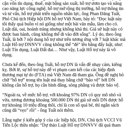
cận vốn tín dụng, thuế, mặt bằng sản xuất, hỗ trợ ươm tạo và nâng
cao năng lực công nghệ, hỗ trợ mở rộng thị trường, hỗ trợ thông tin
và tư vấn, hỗ trợ phát triển nguồn nhân lực, ông Phan Đăng Tuất,
Phó Chủ tịch Hiệp hội DN hỗ trợ Việt Nam, bày tỏ: “Đọc luật này
tôi thấy quá buồn vì nó giống như một bài văn mẫu, làm cho có.
Luật dài, oai, hoành tráng nhưng không khả thi. Giả sử luật này có
được ban hành, cũng không thể đi vào đời sống”. Lý do, theo ông
Tuất, là bởi 7 nội dung hỗ trợ như trên tương ứng với 7 luật khác mà
Luật Hỗ trợ DNNVV cũng không thể “đè” lên bằng đấy luật, như:
Luật Tín dụng, Luật Đất đai… Như vậy, Luật Hỗ trợ này là vô
dụng.
Chưa kể đến, theo ông Tuất, hỗ trợ DN là vấn đề nhạy cảm, kiêng
kỵ. Bởi lẽ, sự hỗ trợ này dễ vi phạm cam kết của các hiệp định
thương mại tự do (FTA) mà Việt Nam đã tham gia. Ông đề nghị bỏ
chữ “hỗ trợ” trong tên luật mà thay bằng chữ “bảo vệ” bởi DN
không cần hỗ trợ, họ cần bình đẳng, sòng phẳng và được bảo vệ.
“Ngoài ra, về mức hỗ trợ, với khoảng 97% DN có quy mô nhỏ và
vừa, tương đương khoảng 500.000 DN thì giả sử mỗi DN được hỗ
trợ khoảng 10 triệu đồng thôi, chỉ là con số quá bé, thì ngân sách
cũng đã “vẹo” rồi” - ông Tuất nói thêm.
Lắng nghe ý kiến góp ý của các hiệp hội, DN, Chủ tịch VCCI Vũ
Tiến Lộc thừa nhận: “Dự thảo Luật Hỗ trợ DNNVV đã quá tham