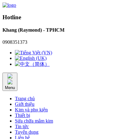
Hotline
Khang (Raymond) - TPHCM
0908351373
Menu
Trang chủ
Giới thiệu
Kim và phụ kiện
Thiết bị
Sửa chữa mâm kim
Tin tức
Tuyển dụng
Liên hệ