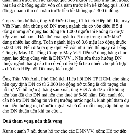
hai tiêu chí: tổng nguồn vốn của năm trước liền kề không quá 100 tỉ
đồng; doanh thu của năm trước liền kề không quá 300 tỉ đồng.
Góp ý cho dự thảo, ông Vũ Đức Giang, Chủ tịch Hiệp hội Dệt may
Việt Nam, dẫn chứng có DN trong ngành chỉ có vốn điều lệ 5 tỉ
đồng nhưng sử dụng lao động tới 1.000 người thì không rõ được
xếp vào loại nào. “Đặc thù của ngành dệt may trong nước là sử
dụng nhiều lao động. Toàn ngành hiện có 3,6 triệu lao động thuộc
6.000 DN. Nếu đưa ra quy định về vốn như trên thì ngay cả Tổng
Công ty May 10, Tổng Công ty May Việt Tiến sử dụng hàng chục
ngàn lao động cũng vẫn là DNNVV... Nên sửa theo hướng DN
thuộc ngành hàng nào thì có vốn điều lệ là bao nhiêu cho phù hợp”
- chủ tịch Hiệp hội Dệt may kiến nghị.
Ông Trần Việt Anh, Phó Chủ tịch Hiệp hội DN TP HCM, cho rằng
nên quy định DN có từ 2.000 lao động trở xuống là đối tượng cần
hỗ trợ. Về hỗ trợ mặt bằng sản xuất, ông Việt Anh đề xuất không
nên bán đất cho DN mà nên cho thuê từ 5-50 năm. Bên cạnh đó,
cần hỗ trợ DN thông tin về thị trường nước ngoài, kinh phí tham dự
xúc tiến thương mại ở nước ngoài và có đầu mối cung cấp thông tin
cho DN thuận tiện khi tra cứu...
Quá tham vọng nên thất vọng
Xung quanh 7 nội dung hỗ trợ cho các DNNVV, gồm: Hỗ trợ tiếp