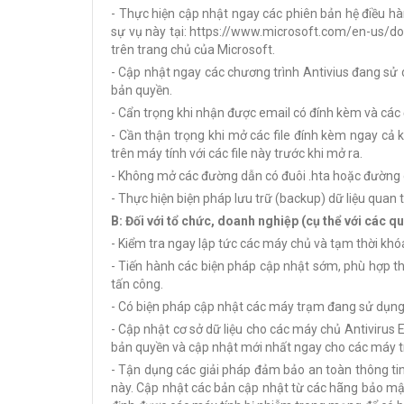
- Thực hiện cập nhật ngay các phiên bản hệ điều h
sự vụ này tại: https://www.microsoft.com/en-us/
trên trang chủ của Microsoft.
- Cập nhật ngay các chương trình Antivius đang sử
bản quyền.
- Cẩn trọng khi nhận được email có đính kèm và các 
- Cần thận trọng khi mở các file đính kèm ngay cả
trên máy tính với các file này trước khi mở ra.
- Không mở các đường dẫn có đuôi .hta hoặc đường d
- Thực hiện biện pháp lưu trữ (backup) dữ liệu quan 
B: Đối với tổ chức, doanh nghiệp (cụ thể với các qu
- Kiểm tra ngay lập tức các máy chủ và tạm thời kh
- Tiến hành các biện pháp cập nhật sớm, phù hợp t
tấn công.
- Có biện pháp cập nhật các máy trạm đang sử dụn
- Cập nhật cơ sở dữ liệu cho các máy chủ Antivirus
bản quyền và cập nhật mới nhất ngay cho các máy 
- Tận dụng các giải pháp đảm bảo an toàn thông tin
này. Cập nhật các bản cập nhật từ các hãng bảo mậ