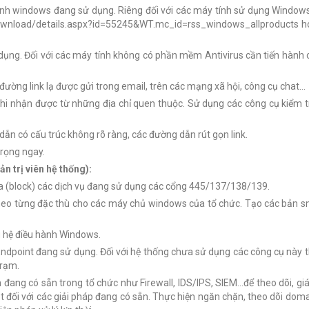
ành windows đang sử dụng. Riêng đối với các máy tính sử dụng Window
download/details.aspx?id=55245&WT.mc_id=rss_windows_allproducts h
 dụng. Đối với các máy tính không có phần mềm Antivirus cần tiến hành
đường link lạ được gửi trong email, trên các mạng xã hội, công cụ chat…
 khi nhận được từ những địa chỉ quen thuộc. Sử dụng các công cụ kiểm
ẫn có cấu trúc không rõ ràng, các đường dẫn rút gọn link.
trọng ngay.
ản trị viên hệ thống):
óa (block) các dịch vụ đang sử dụng các cổng 445/137/138/139.
heo từng đặc thù cho các máy chủ windows của tổ chức. Tạo các bản sn
g hệ điều hành Windows.
 Endpoint đang sử dụng. Đối với hệ thống chưa sử dụng các công cụ này 
trạm.
 đang có sẵn trong tổ chức như Firewall, IDS/IPS, SIEM…để theo dõi, g
t đối với các giải pháp đang có sẵn. Thực hiện ngăn chặn, theo dõi do