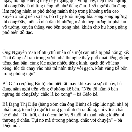
ngày, họ nghe tiếng máy bay ngang qua vùng này, tiếp theo ngừng
thi côngĐây là những tiếng nổ như tiếng đạn. 1 số người dân đang
làm ruộng nhận ra phổ thông mảnh thép trong khoảng trên cao
xuyên xuống nên sợ hãi, bỏ chạy khỏi ruộng lúa. song song ngừng
thi côngĐây, một số nhà dân bị những mảnh thép tương tự phá tan
vỡ tường, xuyên thẳng vào bên trong nhà, khiến cho hư hỏng nặng
phổ biến đồ đạc.
Ông Nguyễn Văn Bình (chủ nhân của một căn nhà bị phá hỏng) kể:
"Tôi đang cắt rau trong vườn nhà thì nghe thấy phổ quát tiếng giống
tiếng đạn bắn; cùng lúc nghe nhiều tiếng kính, gạch đổ vỡ lẻng
xẻng. lúc tôi chạy vào nhà thì nhìn thấy vôi gạch, kính văng bề bộn
trong phòng ngủ".
Bà Giáo (vợ ông Bình) cho biết rất may khi xảy ra sự cố này, bà
đang nằm nghỉ trên võng ở phòng kế bên. "Nếu tôi nằm ở bên
ngừng thi côngĐây, chắc là ko xong" – bà Giáo kể.
Bà Đặng Thị Diệu (hàng xóm của ông Bình) đề cập lúc ngôi nhà bị
phá hỏng, toàn bộ người trong gia đình đã ra đồng, chỉ với 2 cháu
bé ở nhà. "Ơn trời, chỉ có con bé Vy 8 tuổi bị mảnh văng khiến bị
thương ở chân. Tụi nó mà ở trong phòng, chắc với chuyện" – bà
Diệu nói.