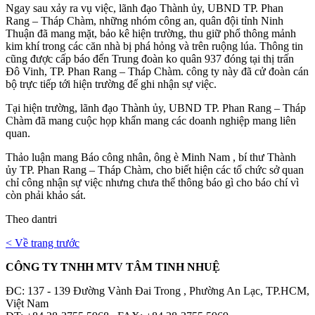
Ngay sau xảy ra vụ việc, lãnh đạo Thành ủy, UBND TP. Phan
Rang – Tháp Chàm, những nhóm công an, quân đội tỉnh Ninh
Thuận đã mang mặt, bảo kê hiện trường, thu giữ phổ thông mảnh
kim khí trong các căn nhà bị phá hỏng và trên ruộng lúa. Thông tin
cũng được cấp báo đến Trung đoàn ko quân 937 đóng tại thị trấn
Đô Vinh, TP. Phan Rang – Tháp Chàm. công ty này đã cử đoàn cán
bộ trực tiếp tới hiện trường để ghi nhận sự việc.
Tại hiện trường, lãnh đạo Thành ủy, UBND TP. Phan Rang – Tháp
Chàm đã mang cuộc họp khẩn mang các doanh nghiệp mang liên
quan.
Thảo luận mang Báo công nhân, ông è Minh Nam , bí thư Thành
ủy TP. Phan Rang – Tháp Chàm, cho biết hiện các tổ chức sở quan
chỉ công nhận sự việc nhưng chưa thể thông báo gì cho báo chí vì
còn phải khảo sát.
Theo dantri
< Về trang trước
CÔNG TY TNHH MTV TÂM TINH NHUỆ
ĐC: 137 - 139 Đường Vành Đai Trong , Phường An Lạc, TP.HCM,
Việt Nam