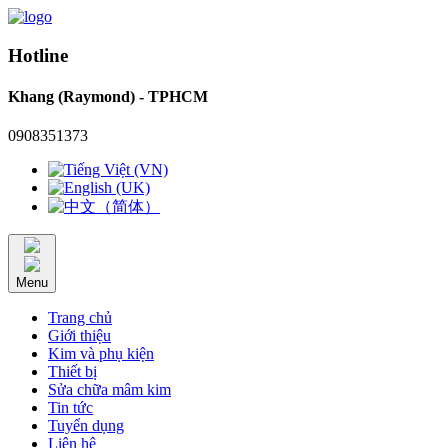
Hotline
Khang (Raymond) - TPHCM
0908351373
Menu
Trang chủ
Giới thiệu
Kim và phụ kiện
Thiết bị
Sửa chữa mâm kim
Tin tức
Tuyển dụng
Liên hệ