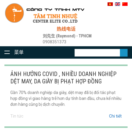
热线电话
刘先生 (Raymond) - TPHCM
0908351373
菜单
ẢNH HƯỞNG COVID , NHIỀU DOANH NGHIỆP
DỆT MAY, DA GIÀY BỊ PHẠT HỢP ĐỒNG
Gần 70% doanh nghiệp da giày, dệt may đã bị đối tác phạt
hợp đồng vì giao hàng trễ hơn dự tính ban đầu, chưa kể nhiều
đơn hàng cũng bị dịch chuyển.
Tin tức
Chi tiết