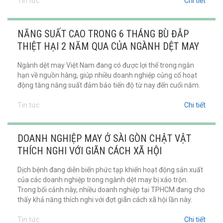
Tin tức
Chi tiết
NĂNG SUẤT CAO TRONG 6 THÁNG BÙ ĐẮP
THIỆT HẠI 2 NĂM QUA CỦA NGÀNH DỆT MAY
Ngành dệt may Việt Nam đang có được lợi thế trong ngắn
hạn về nguồn hàng, giúp nhiều doanh nghiệp củng cố hoạt
động tăng năng suất đảm bảo tiến độ từ nay đến cuối năm.
Tin tức
Chi tiết
DOANH NGHIỆP MAY Ở SÀI GÒN CHẬT VẬT
THÍCH NGHI VỚI GIÃN CÁCH XÃ HỘI
Dịch bệnh đang diễn biến phức tạp khiến hoạt động sản xuất
của các doanh nghiệp trong ngành dệt may bị xáo trộn.
Trong bối cảnh này, nhiều doanh nghiệp tại TPHCM đang cho
thấy khả năng thích nghi với đợt giãn cách xã hội lần này.
Tin tức
Chi tiết