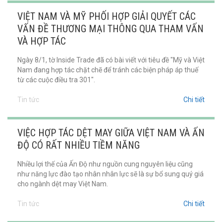
VIỆT NAM VÀ MỸ PHỐI HỢP GIẢI QUYẾT CÁC
VẤN ĐỀ THƯƠNG MẠI THÔNG QUA THAM VẤN
VÀ HỢP TÁC
Ngày 8/1, tờ Inside Trade đã có bài viết với tiêu đề "Mỹ và Việt
Nam đang hợp tác chặt chẽ để tránh các biện pháp áp thuế
từ các cuộc điều tra 301".
Tin tức
Chi tiết
VIỆC HỢP TÁC DỆT MAY GIỮA VIỆT NAM VÀ ẤN
ĐỘ CÓ RẤT NHIỀU TIỀM NĂNG
Nhiều lợi thế của Ấn Độ như nguồn cung nguyên liệu cũng
như năng lực đào tạo nhân nhân lực sẽ là sự bổ sung quý giá
cho ngành dệt may Việt Nam.
Tin tức
Chi tiết