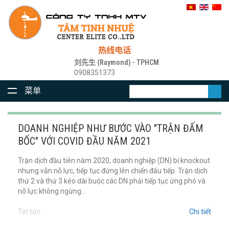
热线电话
刘先生 (Raymond) - TPHCM
0908351373
菜单
DOANH NGHIỆP NHƯ BƯỚC VÀO "TRẬN ĐẤM
BỐC" VỚI COVID ĐẦU NĂM 2021
Trận dịch đầu tiên năm 2020, doanh nghiệp (DN) bị knockout
nhưng vẫn nỗ lực, tiếp tục đứng lên chiến đấu tiếp. Trận dịch
thứ 2 và thứ 3 kéo dài buộc các DN phải tiếp tục ứng phó và
nỗ lực không ngừng...
Tin tức
Chi tiết