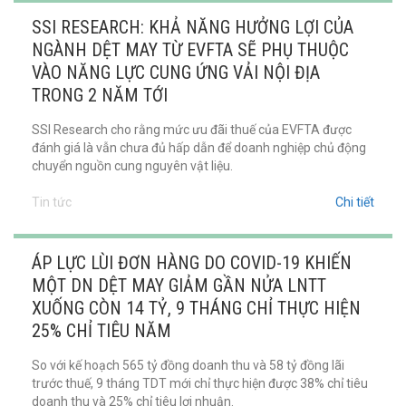
SSI RESEARCH: KHẢ NĂNG HƯỞNG LỢI CỦA
NGÀNH DỆT MAY TỪ EVFTA SẼ PHỤ THUỘC
VÀO NĂNG LỰC CUNG ỨNG VẢI NỘI ĐỊA
TRONG 2 NĂM TỚI
SSI Research cho rằng mức ưu đãi thuế của EVFTA được
đánh giá là vẫn chưa đủ hấp dẫn để doanh nghiệp chủ động
chuyển nguồn cung nguyên vật liệu.
Tin tức
Chi tiết
ÁP LỰC LÙI ĐƠN HÀNG DO COVID-19 KHIẾN
MỘT DN DỆT MAY GIẢM GẦN NỬA LNTT
XUỐNG CÒN 14 TỶ, 9 THÁNG CHỈ THỰC HIỆN
25% CHỈ TIÊU NĂM
So với kế hoạch 565 tỷ đồng doanh thu và 58 tỷ đồng lãi
trước thuế, 9 tháng TDT mới chỉ thực hiện được 38% chỉ tiêu
doanh thu và 25% chỉ tiêu lợi nhuận.