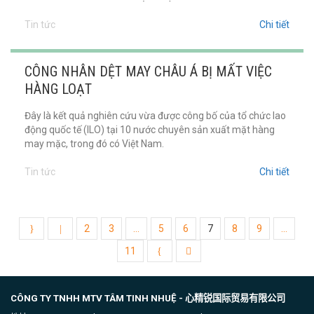
Tin tức
Chi tiết
CÔNG NHÂN DỆT MAY CHÂU Á BỊ MẤT VIỆC
HÀNG LOẠT
Đây là kết quả nghiên cứu vừa được công bố của tổ chức lao
động quốc tế (ILO) tại 10 nước chuyên sản xuất mặt hàng
may mặc, trong đó có Việt Nam.
Tin tức
Chi tiết
2
3
...
5
6
7
8
9
...
11
CÔNG TY TNHH MTV TÂM TINH NHUỆ -
心精锐国际贸易有限公司