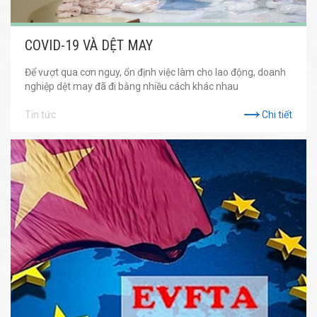
COVID-19 VÀ DỆT MAY
Để vượt qua cơn nguy, ổn định việc làm cho lao động, doanh
nghiệp dệt may đã đi bằng nhiều cách khác nhau
Tin tức
Chi tiết