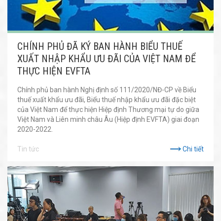
CHÍNH PHỦ ĐÃ KÝ BAN HÀNH BIỂU THUẾ
XUẤT NHẬP KHẨU ƯU ĐÃI CỦA VIỆT NAM ĐỂ
THỰC HIỆN EVFTA
Chính phủ ban hành Nghị định số 111/2020/NĐ-CP về Biểu
thuế xuất khẩu ưu đãi, Biểu thuế nhập khẩu ưu đãi đặc biệt
của Việt Nam để thực hiện Hiệp định Thương mại tự do giữa
Việt Nam và Liên minh châu Âu (Hiệp định EVFTA) giai đoạn
2020-2022.
Tin tức
Chi tiết