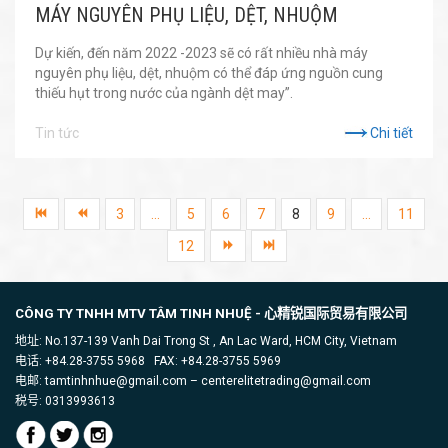
MÁY NGUYÊN PHỤ LIỆU, DỆT, NHUỘM
Dự kiến, đến năm 2022 -2023 sẽ có rất nhiều nhà máy
nguyên phụ liệu, dệt, nhuộm có thể đáp ứng nguồn cung
thiếu hụt trong nước của ngành dệt may”.
Tin tức
Chi tiết
3
...
5
6
7
8
9
...
11
12
CÔNG TY TNHH MTV TÂM TINH NHUỆ -
心精锐国际贸易有限公司
地址: No.137-139 Vanh Dai Trong St , An Lac Ward, HCM City, Vietnam
电话: +84.28-3755 5968 FAX: +84.28-3755 5969
电邮: tamtinhnhue@gmail.com – centerelitetrading@gmail.com
税号: 0313993613