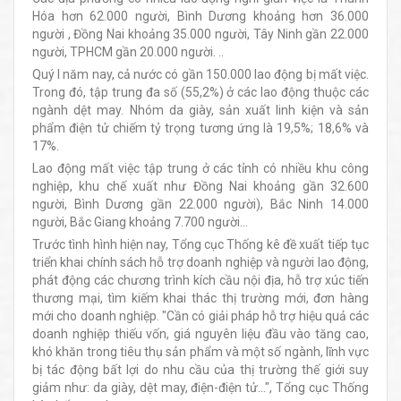
Hóa hơn 62.000 người, Bình Dương khoảng hơn 36.000
người , Đồng Nai khoảng 35.000 người, Tây Ninh gần 22.000
người, TPHCM gần 20.000 người. ..
Quý I năm nay, cả nước có gần 150.000 lao động bị mất việc.
Trong đó, tập trung đa số (55,2%) ở các lao động thuộc các
ngành dệt may. Nhóm da giày, sản xuất linh kiện và sản
phẩm điện tử chiếm tỷ trọng tương ứng là 19,5%; 18,6% và
17%.
Lao động mất việc tập trung ở các tỉnh có nhiều khu công
nghiệp, khu chế xuất như Đồng Nai khoảng gần 32.600
người, Bình Dương gần 22.000 người), Bắc Ninh 14.000
người, Bắc Giang khoảng 7.700 người…
Trước tình hình hiện nay, Tổng cục Thống kê đề xuất tiếp tục
triển khai chính sách hỗ trợ doanh nghiệp và người lao động,
phát động các chương trình kích cầu nội địa, hỗ trợ xúc tiến
thương mại, tìm kiếm khai thác thị trường mới, đơn hàng
mới cho doanh nghiệp. "Cần có giải pháp hỗ trợ hiệu quả các
doanh nghiệp thiếu vốn, giá nguyên liệu đầu vào tăng cao,
khó khăn trong tiêu thụ sản phẩm và một số ngành, lĩnh vực
bị tác động bất lợi do nhu cầu của thị trường thế giới suy
giảm như: da giày, dệt may, điện-điện tử...", Tổng cục Thống