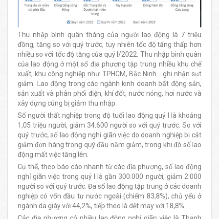
Thu nhập bình quân tháng của người lao động là 7 triệu
đồng, tăng so với quý trước, tuy nhiên tốc độ tăng thấp hơn
nhiều so với tốc độ tăng của quý I/2022. Thu nhập bình quân
của lao động ở một số địa phương tập trung nhiều khu chế
xuất, khu công nghiệp như TPHCM, Bắc Ninh... ghi nhận sụt
giảm. Lao động trong các ngành kinh doanh bất động sản,
sản xuất và phân phối điện, khí đốt, nước nóng, hơi nước và
xây dựng cũng bị giảm thu nhập.
Số người thất nghiệp trong độ tuổi lao động quý I là khoảng
1,05 triệu người, giảm 34.600 người so với quý trước. So với
quý trước, số lao động nghỉ giãn việc do doanh nghiệp bị cắt
giảm đơn hàng trong quý đầu năm giảm, trong khi đó số lao
động mất việc tăng lên.
Cụ thể, theo báo cáo nhanh từ các địa phương, số lao động
nghỉ giãn việc trong quý I là gần 300.000 người, giảm 2.000
người so với quý trước. Đa số lao động tập trung ở các doanh
nghiệp có vốn đầu tư nước ngoài (chiếm 83,8%), chủ yếu ở
ngành da giày với 44,2%, tiếp theo là dệt may với 18,8%.
Các địa phương có nhiều lao động nghỉ giãn việc là Thanh