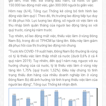
giờ làm, mất việc. Ba tháng đầu năm, cả nước có gần
150.000 lao động mất việc, gần 300.000 người bị giãn việc.
Hôm nay (6/4), Tổng cục Thống kê công bố tình hình lao
động việc làm quý I. Theo đó, thị trường lao động tiếp tục duy
trì đà phục hồi. Lực lượng lao động, số người có việc làm và
thu nhập bình quân tháng của người lao động tăng so với
quý trước, cùng kỳ năm trước.
Tuy nhiên, số lao động mất việc, thiếu việc làm ở vùng Đông
Nam Bộ, trong đó có TPHCM lại tăng lên. Điều này làm giảm
đà phục hồi của thị trường lao động nói chung.
“Trước khi COVID-19 xuất hiện, Đông Nam Bộ thường là vùng
có tỷ lệ thiếu việc làm thấp nhất cả nước (dưới 0,6% ở cả 4
quý năm 2019). Tuy nhiên, đến quý I năm nay, ngược với xu
hướng chung của cả nước, tỷ lệ thiếu việc làm ở vùng này
tăng lên 1,75% (quý trước 1,52%). Điều này chứng tỏ tình
trạng thiếu đơn hàng của nhiều doanh nghiệp lớn ở vùng
Đông Nam Bộ đã ảnh hưởng tới tình trạng thiếu việc làm của
người lao động”, Tổng cục Thống kê nhận định.