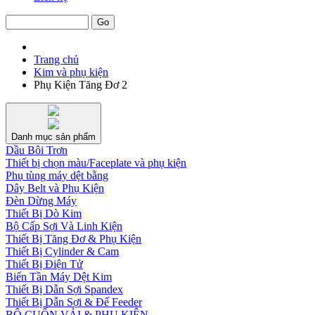
Trang chủ
Kim và phụ kiện
Phụ Kiện Tăng Đơ 2
Danh mục sản phẩm
Dầu Bôi Trơn
Thiết bị chọn màu/Faceplate và phụ kiện
Phụ tùng máy dệt bằng
Dây Belt và Phụ Kiện
Đèn Dừng Máy
Thiết Bị Dò Kim
Bộ Cấp Sợi Và Linh Kiện
Thiết Bị Tăng Đơ & Phụ Kiện
Thiết Bị Cylinder & Cam
Thiết Bị Điện Tử
Biến Tần Máy Dệt Kim
Thiết Bị Dẫn Sợi Spandex
Thiết Bị Dẫn Sợi & Đế Feeder
BỘ CUỐN VẢI & PHỤ KIỆN