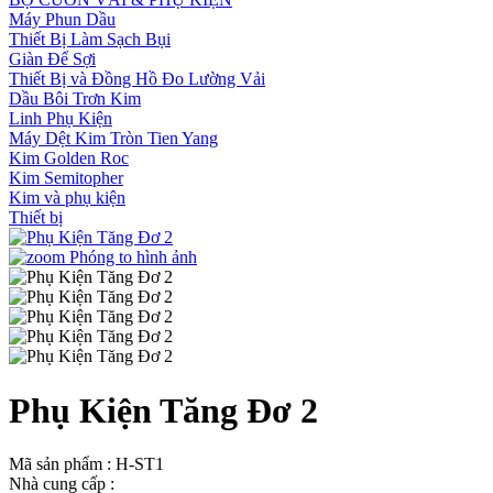
Máy Phun Dầu
Thiết Bị Làm Sạch Bụi
Giàn Để Sợi
Thiết Bị và Đồng Hồ Đo Lường Vải
Dầu Bôi Trơn Kim
Linh Phụ Kiện
Máy Dệt Kim Tròn Tien Yang
Kim Golden Roc
Kim Semitopher
Kim và phụ kiện
Thiết bị
Phóng to hình ảnh
Phụ Kiện Tăng Đơ 2
Mã sản phẩm : H-ST1
Nhà cung cấp :