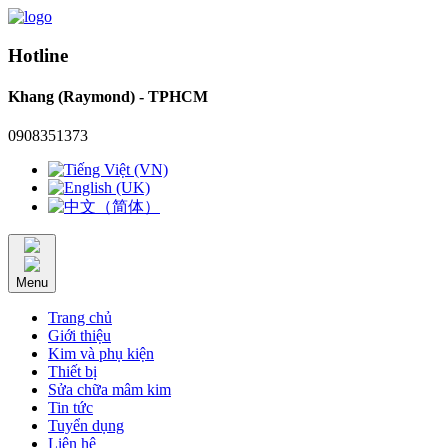
Hotline
Khang (Raymond) - TPHCM
0908351373
Menu
Trang chủ
Giới thiệu
Kim và phụ kiện
Thiết bị
Sửa chữa mâm kim
Tin tức
Tuyển dụng
Liên hệ