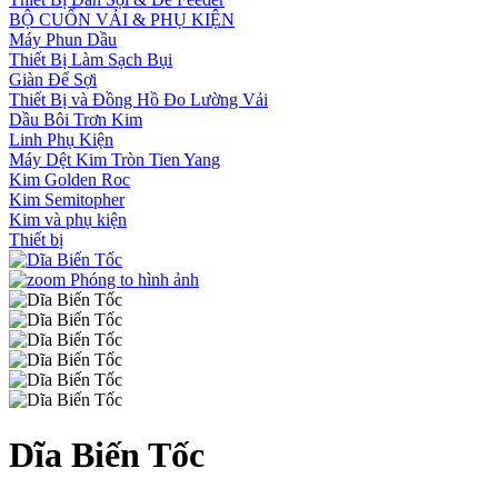
BỘ CUỐN VẢI & PHỤ KIỆN
Máy Phun Dầu
Thiết Bị Làm Sạch Bụi
Giàn Để Sợi
Thiết Bị và Đồng Hồ Đo Lường Vải
Dầu Bôi Trơn Kim
Linh Phụ Kiện
Máy Dệt Kim Tròn Tien Yang
Kim Golden Roc
Kim Semitopher
Kim và phụ kiện
Thiết bị
Phóng to hình ảnh
Dĩa Biến Tốc