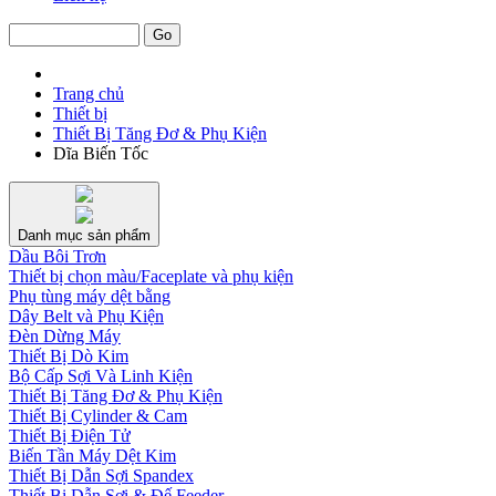
Trang chủ
Thiết bị
Thiết Bị Tăng Đơ & Phụ Kiện
Dĩa Biến Tốc
Danh mục sản phẩm
Dầu Bôi Trơn
Thiết bị chọn màu/Faceplate và phụ kiện
Phụ tùng máy dệt bằng
Dây Belt và Phụ Kiện
Đèn Dừng Máy
Thiết Bị Dò Kim
Bộ Cấp Sợi Và Linh Kiện
Thiết Bị Tăng Đơ & Phụ Kiện
Thiết Bị Cylinder & Cam
Thiết Bị Điện Tử
Biến Tần Máy Dệt Kim
Thiết Bị Dẫn Sợi Spandex
Thiết Bị Dẫn Sợi & Đế Feeder