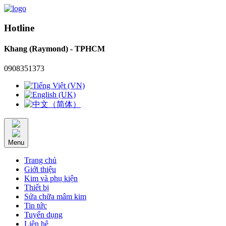
Hotline
Khang (Raymond) - TPHCM
0908351373
Menu
Trang chủ
Giới thiệu
Kim và phụ kiện
Thiết bị
Sửa chữa mâm kim
Tin tức
Tuyển dụng
Liên hệ