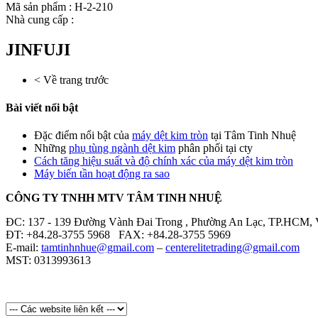
Mã sản phẩm : H-2-210
Nhà cung cấp :
JINFUJI
< Về trang trước
Bài viết nổi bật
Đặc điểm nổi bật của
máy dệt kim tròn
tại Tâm Tinh Nhuệ
Những
phụ tùng ngành dệt kim
phân phối tại cty
Cách tăng hiệu suất và độ chính xác của máy dệt kim tròn
Máy biến tần hoạt động ra sao
CÔNG TY TNHH MTV TÂM TINH NHUỆ
ĐC: 137 - 139 Đường Vành Đai Trong , Phường An Lạc, TP.HCM, 
ĐT: +84.28-3755 5968 FAX: +84.28-3755 5969
E-mail:
tamtinhnhue@gmail.com
–
centerelitetrading@gmail.com
MST: 0313993613