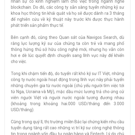
nhân sự có kinh nghiệm làm cho việc trong ngành nghề
blockchain. Do đó, các công ty sẵn sàng tuyển những kỹ sư
khoa học thông tin khái quát và họ sẽ được dành ra 3 tháng
để nghiên cứu về kỹ thuật này trước khi được thực hành
phát triển sản phẩm thực tế.
Bên cạnh đó, cũng theo Quan sát của Navigos Search, dù
rằng lực lượng kỹ sư của chúng ta còn trẻ và mang phổ
thông hứng thú sở hữu công nghệ mới, nhưng họ vẫn còn
hơi e dè lúc quyết định chuyển sang lĩnh vực này để khiến
cho việc.
Tong khi chậm tiến độ, do tuyển rất khó kỹ sư IT Việt, những
công ty nước ngoài hoạt động trong lĩnh vực này phải tuyển
những chuyên gia từ nước ngoài (chủ yếu người tìm việc tới
từ Nga, Ucraina và Mỹ), mặc dầu mức lương trả cho ứng cử
viên người Việt và người nước ngoài tương đương nhau
(khoảng trong khoảng hai.000 USD/tháng đến 3.000
USD/tháng).
Cũng trong quý II, thị trường miền Bắc lại chứng kiến nhu cầu
tuyển dụng tăng rất cao những vị trí kỹ sư công nghệ thông
tin trong ngành vốn đầu tư ngân hàng và Fintech. Lý do chủ