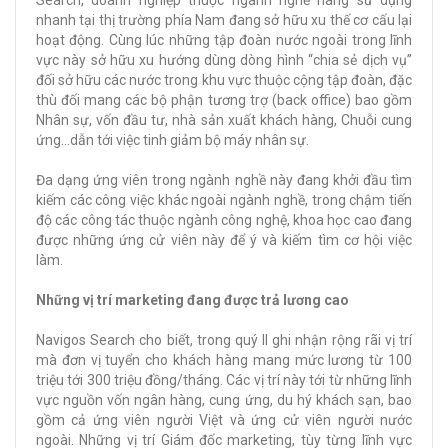
Search, doanh nghiệp thuộc ngành nghề hàng sử dụng
nhanh tại thị trường phía Nam đang sở hữu xu thế cơ cấu lại
hoạt động. Cùng lúc những tập đoàn nước ngoài trong lĩnh
vực này sở hữu xu hướng dùng dòng hình “chia sẻ dịch vụ”
đối sở hữu các nước trong khu vực thuộc cộng tập đoàn, đặc
thù đối mang các bộ phận tương trợ (back office) bao gồm
Nhân sự, vốn đầu tư, nhà sản xuất khách hàng, Chuỗi cung
ứng…dẫn tới việc tinh giảm bộ máy nhân sự.
Đa dạng ứng viên trong ngành nghề này đang khởi đầu tìm
kiếm các công việc khác ngoài ngành nghề, trong chậm tiến
độ các công tác thuộc ngành công nghệ, khoa học cao đang
được những ứng cử viên này để ý và kiếm tìm cơ hội việc
làm.
Những vị trí marketing đang được trả lương cao
Navigos Search cho biết, trong quý II ghi nhận rộng rãi vị trí
mà đơn vị tuyển cho khách hàng mang mức lương từ 100
triệu tới 300 triệu đồng/tháng. Các vị trí này tới từ những lĩnh
vực nguồn vốn ngân hàng, cung ứng, du hý khách sạn, bao
gồm cả ứng viên người Việt và ứng cử viên người nước
ngoài. Những vị trí Giám đốc marketing, tùy từng lĩnh vực