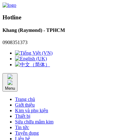
Hotline
Khang (Raymond) - TPHCM
0908351373
Menu
Trang chủ
Giới thiệu
Kim và phụ kiện
Thiết bị
Sửa chữa mâm kim
Tin tức
Tuyển dụng
Liên hệ