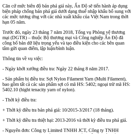
Căn cứ mức biên độ bán phá giá này, Ấn Độ sẽ tiến hành áp dụng
biện pháp chống bán phá giá dưới dạng thuế nhập khẩu bổ sung với
các mức tương ứng với các nhà xuất khẩu của Việt Nam trong thời
hạn 05 năm.
Trước đó, ngày 23 tháng 7 năm 2018, Tổng vụ Phòng vệ thương
mại (DGTR) – thuộc Bộ thương mại và Công nghiệp Ấn Độ đã
công bố bản dữ liệu trọng yếu và tạo điều kiện cho các bên quan
tâm gửi quan điểm, lập luận/bình luận.
Thông tin về vụ việc:
- Ngày khởi xướng điều tra: Ngày 22 tháng 8 năm 2017.
- Sản phẩm bị điều tra: Sợi Nylon Filament Yarn (Multi Filament),
bao gồm tất cả các sản phẩm sợi có mã HS: 5402; ngoại trừ mã HS:
5402.10 (hight tenacity yarn of nylon).
- Thời kỳ điều tra:
+ Thời kỳ điều tra bán phá giá: 10/2015-3/2017 (18 tháng).
+ Thời kỳ điều tra thiệt hại: 2013-2016 và thời kỳ điều tra phá giá.
- Nguyên đơn: Công ty Limited TNHH JCT, Công ty TNHH