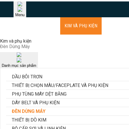
Menu
TRANG CHỦ
GIỚI THIỆU
KIM VÀ PHỤ KIỆN
THIẾT BỊ
Kim và phụ kiện
Đèn Dừng Máy
Danh mục sản phẩm
DẦU BÔI TRƠN
THIẾT BỊ CHỌN MÀU/FACEPLATE VÀ PHỤ KIỆN
PHỤ TÙNG MÁY DỆT BẰNG
DÂY BELT VÀ PHỤ KIỆN
ĐÈN DỪNG MÁY
THIẾT BỊ DÒ KIM
BỘ CẤP SỢI VÀ LINH KIỆN