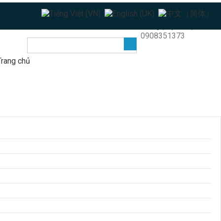
HOTLINE
Khang (Raymond) - TPHCM
0908351373
Trang chủ