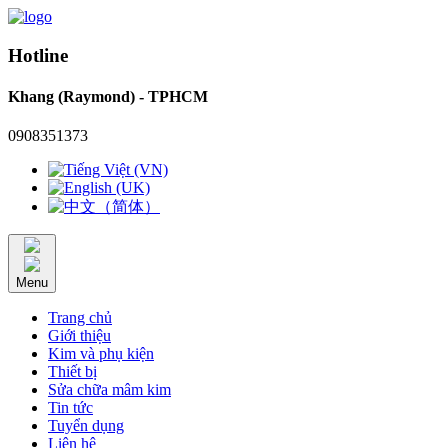
Hotline
Khang (Raymond) - TPHCM
0908351373
Menu
Trang chủ
Giới thiệu
Kim và phụ kiện
Thiết bị
Sửa chữa mâm kim
Tin tức
Tuyển dụng
Liên hệ