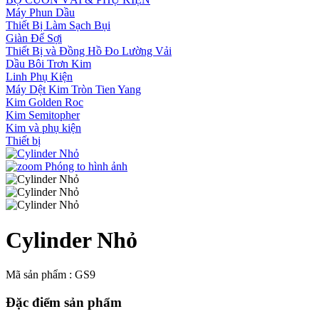
Máy Phun Dầu
Thiết Bị Làm Sạch Bụi
Giàn Để Sợi
Thiết Bị và Đồng Hồ Đo Lường Vải
Dầu Bôi Trơn Kim
Linh Phụ Kiện
Máy Dệt Kim Tròn Tien Yang
Kim Golden Roc
Kim Semitopher
Kim và phụ kiện
Thiết bị
Phóng to hình ảnh
Cylinder Nhỏ
Mã sản phẩm : GS9
Đặc điểm sản phẩm