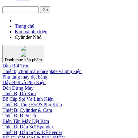
Trang chủ
Kim và phụ kiện
Cylinder Nhỏ
Danh mục sản phẩm
Dầu Bôi Trơn
Thiết bị chọn màu/Faceplate và phụ kiện
Phụ tùng máy dệt bằng
Dây Belt và Phụ Kiện
Đèn Dừng Máy
Thiết Bị Dò Kim
Bộ Cấp Sợi Và Linh Kiện
Thiết Bị Tăng Đơ & Phụ Kiện
Thiết Bị Cylinder & Cam
Thiết Bị Điện Tử
Biến Tần Máy Dệt Kim
Thiết Bị Dẫn Sợi Spandex
Thiết Bị Dẫn Sợi & Đế Feeder
BỘ CUỐN VẢI & PHỤ KIỆN