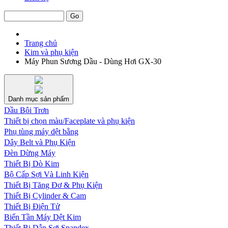
Trang chủ
Kim và phụ kiện
Máy Phun Sương Dầu - Dùng Hơi GX-30
Danh mục sản phẩm
Dầu Bôi Trơn
Thiết bị chọn màu/Faceplate và phụ kiện
Phụ tùng máy dệt bằng
Dây Belt và Phụ Kiện
Đèn Dừng Máy
Thiết Bị Dò Kim
Bộ Cấp Sợi Và Linh Kiện
Thiết Bị Tăng Đơ & Phụ Kiện
Thiết Bị Cylinder & Cam
Thiết Bị Điện Tử
Biến Tần Máy Dệt Kim
Thiết Bị Dẫn Sợi Spandex