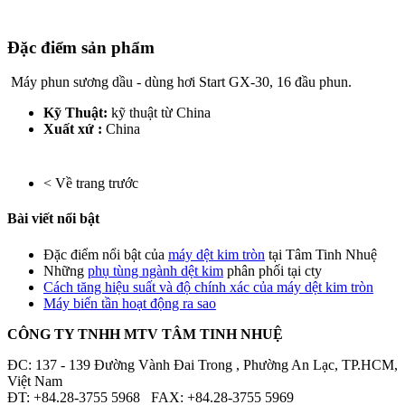
Đặc điểm sản phẩm
Máy phun sương dầu - dùng hơi Start GX-30, 16 đầu phun.
Kỹ Thuật:
kỹ thuật từ China
Xuất xứ :
China
< Về trang trước
Bài viết nổi bật
Đặc điểm nổi bật của
máy dệt kim tròn
tại Tâm Tinh Nhuệ
Những
phụ tùng ngành dệt kim
phân phối tại cty
Cách tăng hiệu suất và độ chính xác của máy dệt kim tròn
Máy biến tần hoạt động ra sao
CÔNG TY TNHH MTV TÂM TINH NHUỆ
ĐC: 137 - 139 Đường Vành Đai Trong , Phường An Lạc, TP.HCM,
Việt Nam
ĐT: +84.28-3755 5968 FAX: +84.28-3755 5969