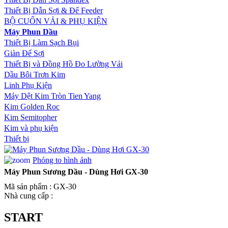
Thiết Bị Dẫn Sợi & Đế Feeder
BỘ CUỐN VẢI & PHỤ KIỆN
Máy Phun Dầu
Thiết Bị Làm Sạch Bụi
Giàn Để Sợi
Thiết Bị và Đồng Hồ Đo Lường Vải
Dầu Bôi Trơn Kim
Linh Phụ Kiện
Máy Dệt Kim Tròn Tien Yang
Kim Golden Roc
Kim Semitopher
Kim và phụ kiện
Thiết bị
Phóng to hình ảnh
Máy Phun Sương Dầu - Dùng Hơi GX-30
Mã sản phẩm : GX-30
Nhà cung cấp :
START