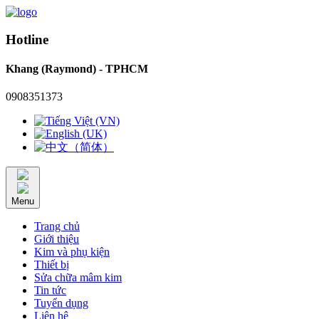
Hotline
Khang (Raymond) - TPHCM
0908351373
Menu
Trang chủ
Giới thiệu
Kim và phụ kiện
Thiết bị
Sửa chữa mâm kim
Tin tức
Tuyển dụng
Liên hệ